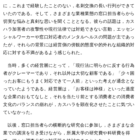
に，これまで経験したことのない，名刺交換の長い行列ができて
いたのである。そして，さまざまな業種業態の窓口担当者らから
切実な悩みと真剣な思いを聞くこととなる。彼らの話題は，カス
ハラ加害者の攻撃性や現行法律では対処できない言動，エッセン
シャルワーカーや窓口対応者のメンタルヘルスの問題が主であっ
たが，それらの背景には経営側の傍観的態度や的外れな組織的対
応に対する不満があるよう感じられた。
当時，多くの経営層にとって，「現行法に明らかに反する行為
者がクレーマーであり，それ以外は大切な顧客である」「少々困
ったお客にもうまく対応できて一人前」といった考えが通念とな
っていたようである。経営層は，「お客様は神様」といった過度
な企業のおもてなしと，それを当たり前とする消費者との消費者
文化のバランスの崩れが，カスハラを顕在化させたことに気づい
ていなかった。
以後，窓口担当者らの横断的な研究会に参加し，さまざまな企
業での講演を引き受けながら，所属大学の研究費や科研費を得