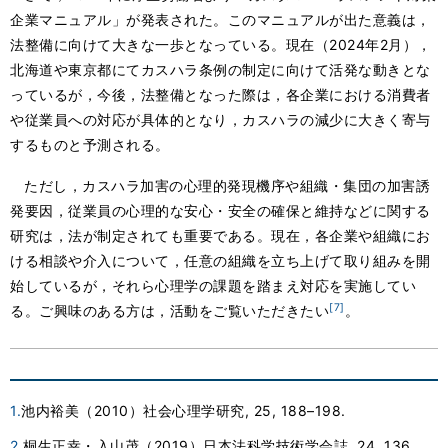
企業マニュアル」が発表された。このマニュアルが出た意義は，
法整備に向けて大きな一歩となっている。現在（2024年2月），
北海道や東京都にてカスハラ条例の制定に向けて活発な動きとな
っているが，今後，法整備となった際は，各企業における消費者
や従業員への対応が具体的となり，カスハラの減少に大きく寄与
するものと予測される。
ただし，カスハラ加害の心理的発現機序や組織・集団の加害誘
発要因，従業員の心理的な安心・安全の確保と維持などに関する
研究は，法が制定されても重要である。現在，各企業や組織にお
ける相談や介入について，任意の組織を立ち上げて取り組みを開
始しているが，それら心理学の課題を踏まえ対応を実施してい
[7]
る。ご興味のある方は，活動をご覧いただきたい
。
1.
池内裕美（2010）社会心理学研究, 25, 188–198.
2.
桐生正幸・入山茂（2019）日本法科学技術学会誌, 24, 136.