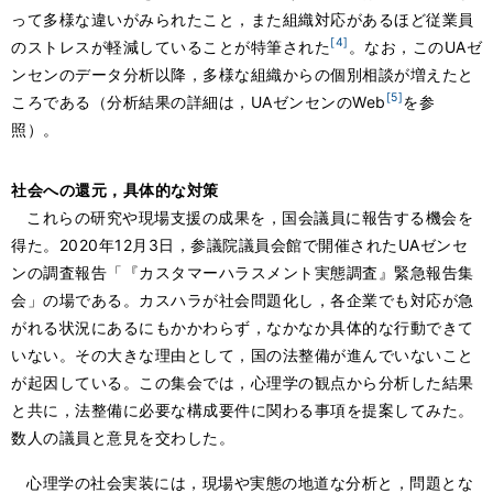
って多様な違いがみられたこと，また組織対応があるほど従業員
[4]
のストレスが軽減していることが特筆された
。なお，このUAゼ
ンセンのデータ分析以降，多様な組織からの個別相談が増えたと
[5]
ころである（分析結果の詳細は，UAゼンセンのWeb
を参
照）。
社会への還元，具体的な対策
これらの研究や現場支援の成果を，国会議員に報告する機会を
得た。2020年12月3日，参議院議員会館で開催されたUAゼンセ
ンの調査報告「『カスタマーハラスメント実態調査』緊急報告集
会」の場である。カスハラが社会問題化し，各企業でも対応が急
がれる状況にあるにもかかわらず，なかなか具体的な行動できて
いない。その大きな理由として，国の法整備が進んでいないこと
が起因している。この集会では，心理学の観点から分析した結果
と共に，法整備に必要な構成要件に関わる事項を提案してみた。
数人の議員と意見を交わした。
心理学の社会実装には，現場や実態の地道な分析と，問題とな