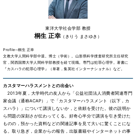
東洋大学社会学部 教授
桐生 正幸
（きりう まさゆき）
Profile─桐生 正幸
文教大学人間科学部中退。博士（学術）。山形県科学捜査研究所主任研究
官，関西国際大学人間科学部教授を経て現職。専門は犯罪心理学。著書に
『カスハラの犯罪心理学』（単著，集英社インターナショナル）など。
カスタマーハラスメントとの出会い
2013年夏，大学時代の友人から「公益社団法人消費者関連専門
家会議（通称ACAP）」で「カスタマーハラスメント（以下，カ
スハラ）」について講演しないか，と依頼を受けた。彼の説明か
ら問題の深刻さが伝わってくる。好奇心半分で講演を引き受けた
ものの，預かった資料などの関連記事を見て大いに驚くことにな
る。取り急ぎ，企業からの報告，出版書籍やインターネットの事