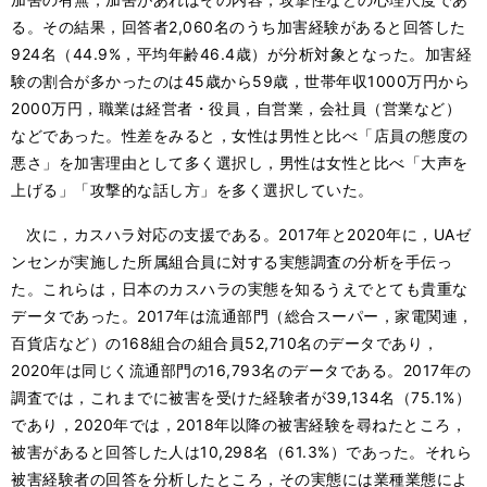
る。その結果，回答者2,060名のうち加害経験があると回答した
924名（44.9%，平均年齢46.4歳）が分析対象となった。加害経
験の割合が多かったのは45歳から59歳，世帯年収1000万円から
2000万円，職業は経営者・役員，自営業，会社員（営業など）
などであった。性差をみると，女性は男性と比べ「店員の態度の
悪さ」を加害理由として多く選択し，男性は女性と比べ「大声を
上げる」「攻撃的な話し方」を多く選択していた。
次に，カスハラ対応の支援である。2017年と2020年に，UAゼ
ンセンが実施した所属組合員に対する実態調査の分析を手伝っ
た。これらは，日本のカスハラの実態を知るうえでとても貴重な
データであった。2017年は流通部門（総合スーパー，家電関連，
百貨店など）の168組合の組合員52,710名のデータであり，
2020年は同じく流通部門の16,793名のデータである。2017年の
調査では，これまでに被害を受けた経験者が39,134名（75.1%）
であり，2020年では，2018年以降の被害経験を尋ねたところ，
被害があると回答した人は10,298名（61.3%）であった。それら
被害経験者の回答を分析したところ，その実態には業種業態によ