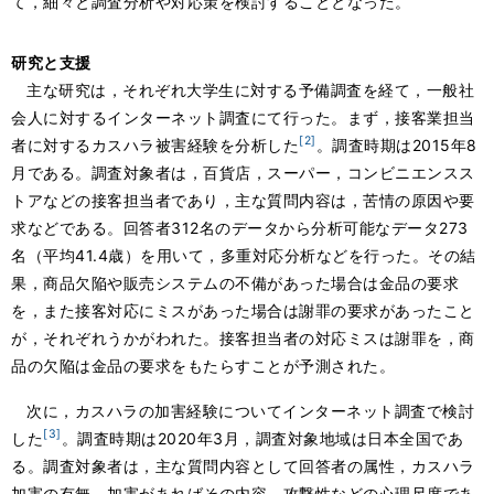
て，細々と調査分析や対応策を検討することとなった。
研究と支援
主な研究は，それぞれ大学生に対する予備調査を経て，一般社
会人に対するインターネット調査にて行った。まず，接客業担当
[2]
者に対するカスハラ被害経験を分析した
。調査時期は2015年8
月である。調査対象者は，百貨店，スーパー，コンビニエンスス
トアなどの接客担当者であり，主な質問内容は，苦情の原因や要
求などである。回答者312名のデータから分析可能なデータ273
名（平均41.4歳）を用いて，多重対応分析などを行った。その結
果，商品欠陥や販売システムの不備があった場合は金品の要求
を，また接客対応にミスがあった場合は謝罪の要求があったこと
が，それぞれうかがわれた。接客担当者の対応ミスは謝罪を，商
品の欠陥は金品の要求をもたらすことが予測された。
次に，カスハラの加害経験についてインターネット調査で検討
[3]
した
。調査時期は2020年3月，調査対象地域は日本全国であ
る。調査対象者は，主な質問内容として回答者の属性，カスハラ
加害の有無，加害があればその内容，攻撃性などの心理尺度であ