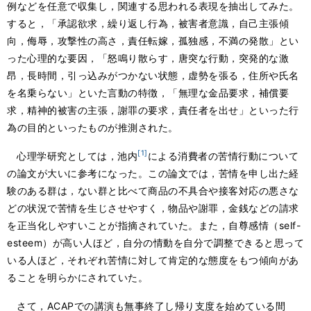
例などを任意で収集し，関連する思われる表現を抽出してみた。
すると，「承認欲求，繰り返し行為，被害者意識，自己主張傾
向，侮辱，攻撃性の高さ，責任転嫁，孤独感，不満の発散」とい
った心理的な要因，「怒鳴り散らす，唐突な行動，突発的な激
昂，長時間，引っ込みがつかない状態，虚勢を張る，住所や氏名
を名乗らない」といた言動の特徴，「無理な金品要求，補償要
求，精神的被害の主張，謝罪の要求，責任者を出せ」といった行
為の目的といったものが推測された。
[1]
心理学研究としては，池内
による消費者の苦情行動について
の論文が大いに参考になった。この論文では，苦情を申し出た経
験のある群は，ない群と比べて商品の不具合や接客対応の悪さな
どの状況で苦情を生じさせやすく，物品や謝罪，金銭などの請求
を正当化しやすいことが指摘されていた。また，自尊感情（self-
esteem）が高い人ほど，自分の情動を自分で調整できると思って
いる人ほど，それぞれ苦情に対して肯定的な態度をもつ傾向があ
ることを明らかにされていた。
さて，ACAPでの講演も無事終了し帰り支度を始めている間