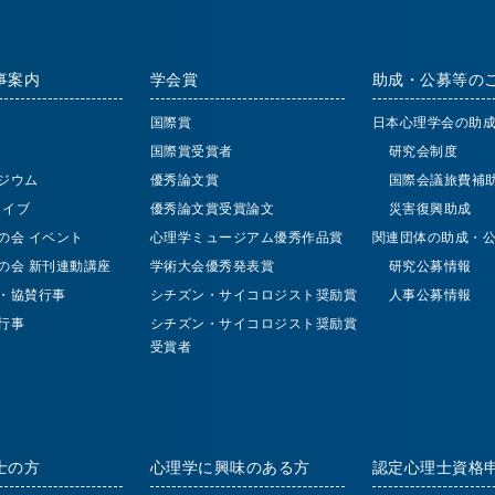
事案内
学会賞
助成・公募等の
国際賞
日本心理学会の助
国際賞受賞者
研究会制度
ジウム
優秀論文賞
国際会議旅費補
 ライブ
優秀論文賞受賞論文
災害復興助成
の会 イベント
心理学ミュージアム優秀作品賞
関連団体の助成・
の会 新刊連動講座
学術大会優秀発表賞
研究公募情報
・協賛行事
シチズン・サイコロジスト奨励賞
人事公募情報
行事
シチズン・サイコロジスト奨励賞
受賞者
士の方
心理学に興味のある方
認定心理士資格