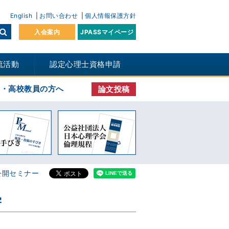
English
お問い合わせ
個人情報保護方針
入会案内
JPASSマイページ
流活動
認定心理士資格申請
生・高校教員の方へ
論文投稿
公開セミナー
学