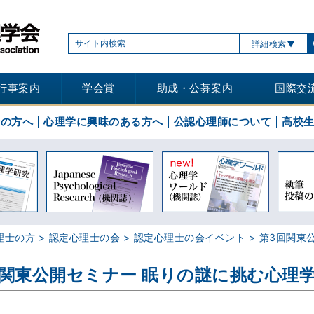
詳細検索
行事案内
学会賞
助成・公募案内
国際交
士の方へ
心理学に興味のある方へ
公認心理師について
高校
理士の方
認定心理士の会
認定心理士の会イベント
第3回関東
関東公開セミナー 眠りの謎に挑む心理