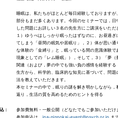
睡眠は、私たちがほとんど毎日経験しておりますが
部分もまだ多くあります。今回のセミナーでは，日
した問題にお詳しい３名の先生方にご講演をいただ
１）ゆうべはしっかり眠ったはずなのに、お昼過ぎ
てしまう「昼間の眠気や居眠り」，２）体が思い通
な体験の「金縛り」と，眠っている間の意識体験で
現象としての「レム睡眠」），そして，３）「夢（
関連（および，夢の中でも強い負の感情を経験する
生方から、科学的、臨床的な知見に基づいて、問題
法を教えていただきます。
本セミナーの中で，眠りの謎を解き明かしながら，
返り，生活の質を高めるためのヒントを得る
込：
参加費無料・一般公開（どなたでもご参加いただけ
参加申込は，
jpa-ninnokai-event@psych.or.jp
まで