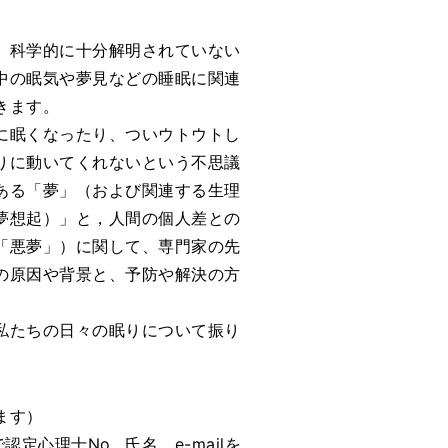
、科学的に十分解明されていない
中の眠気や夢見などの睡眠に関連
きます。
に眠くなったり、ついウトウトし
りに動いてくれないという不思議
ある「夢」（および関連する生理
夢想起）」と，人間の個人差との
「悪夢」）に関して、専門家の先
の原因や背景と、予防や解決の方
私たちの日々の眠りについて振り
ます）
認定心理士No., 氏名，e-mailを