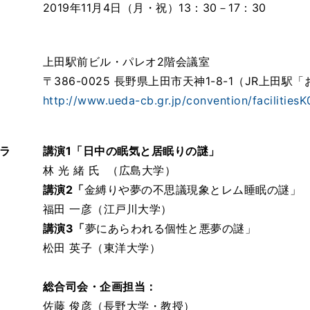
2019年11月4日（月・祝）13：30－17：30
上田駅前ビル・パレオ2階会議室
〒386-0025 長野県上田市天神1-8-1（JR上田
http://www.ueda-cb.gr.jp/convention/facilitiesK
ラ
講演1「日中の眠気と居眠りの謎」
林 光 緒 氏 （広島大学）
講演2「
金縛りや夢の不思議現象とレム睡眠の謎」
福田 一彦（江戸川大学）
講演3「
夢にあらわれる個性と悪夢の謎」
松田 英子（東洋大学）
総合司会・企画担当：
佐藤 俊彦（長野大学・教授）