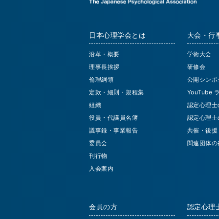
日本心理学会とは
大会・行
沿革・概要
学術大会
理事長挨拶
研修会
倫理綱領
公開シンポ
定款・細則・規程集
YouTube
組織
認定心理士
役員・代議員名簿
認定心理士
議事録・事業報告
共催・後援
委員会
関連団体の
刊行物
入会案内
会員の方
認定心理