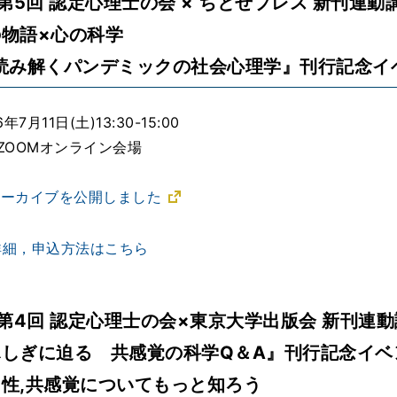
度第5回 認定心理士の会 × ちとせプレス 新刊連動
物語×心の科学
読み解くパンデミックの社会心理学』刊行記念イ
7月11日(土)13:30-15:00
ZOOMオンライン会場
でアーカイブを公開しました
詳細，申込方法はこちら
度第4回 認定心理士の会×東京大学出版会 新刊連
しぎに迫る 共感覚の科学Q＆A』刊行記念イベ
性,共感覚についてもっと知ろう