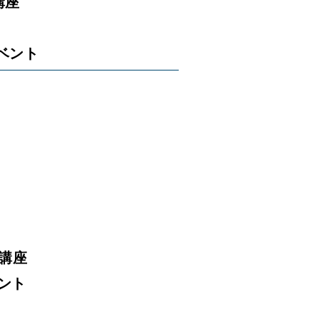
講座
ベント
動講座
ント