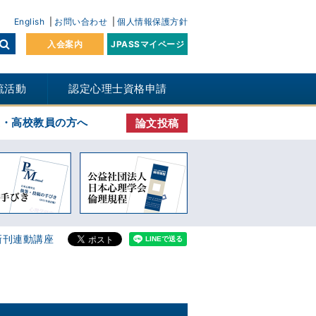
English
お問い合わせ
個人情報保護方針
入会案内
JPASSマイページ
流活動
認定心理士資格申請
生・高校教員の方へ
論文投稿
新刊連動講座