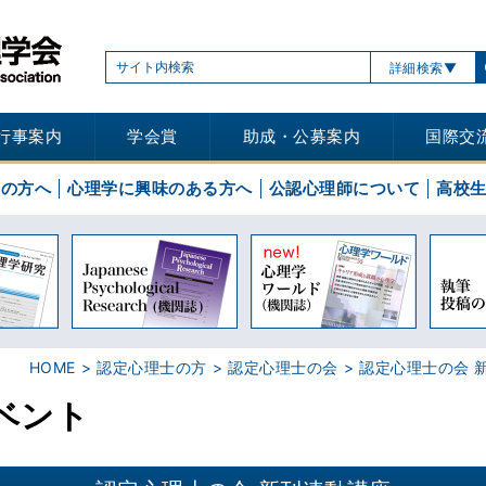
詳細検索
行事案内
学会賞
助成・公募案内
国際交
士の方へ
心理学に興味のある方へ
公認心理師について
高校
HOME
認定心理士の方
認定心理士の会
認定心理士の会 
ベント