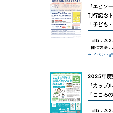
『エピソ
刊行記念
「子ども
日時：2026年
開催方法：
→ イベント
2025年
『カップ
「こころ
日時：2026