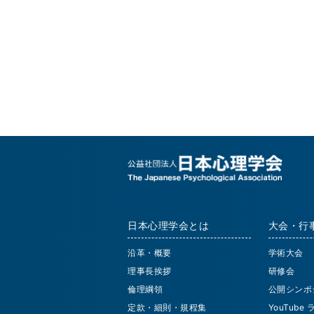
日本心理学会とは
大会・行
沿革・概要
学術大会
理事長挨拶
研修会
倫理綱領
公開シンポ
定款・細則・規程集
YouTube