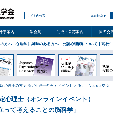
詳細検索
行事案内
学会賞
助成・公募案内
国際交
士の方へ
心理学に興味のある方へ
公認心理師について
高校
認定心理士の方
認定心理士の会
イベント
第9回 Net de 交
流！ 認定心理士（オンラインイベント）
に立って考えることの脳科学」