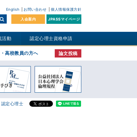
English
お問い合わせ
個人情報保護方針
入会案内
JPASSマイページ
流活動
認定心理士資格申請
生・高校教員の方へ
論文投稿
流！ 認定心理士