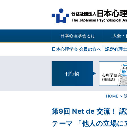
日本心理学会とは
大会・
日本心理学会 会員の方へ
認定心理
刊行物
HOME
第9回 Net de 交
テーマ 「他人の立場