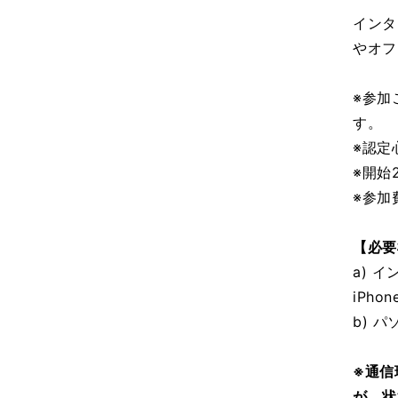
インタ
やオフ
※参加
す。
※認定
※開始
※参加
【必要
a) 
iPhon
b) 
※通信
が，状