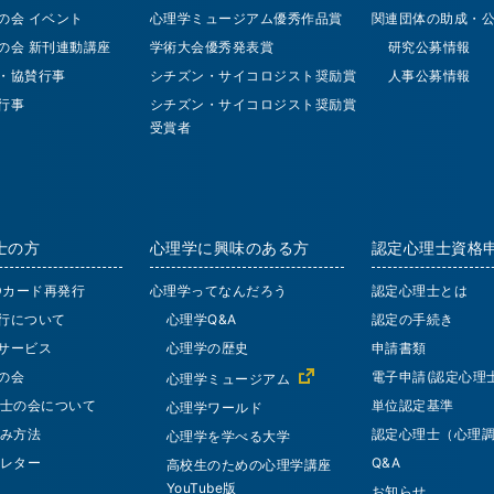
の会 イベント
心理学ミュージアム優秀作品賞
関連団体の助成・
の会 新刊連動講座
学術大会優秀発表賞
研究公募情報
・協賛行事
シチズン・サイコロジスト奨励賞
人事公募情報
行事
シチズン・サイコロジスト奨励賞
受賞者
士の方
心理学に興味のある方
認定心理士資格
IDカード再発行
心理学ってなんだろう
認定心理士とは
行について
心理学Q&A
認定の手続き
サービス
心理学の歴史
申請書類
の会
電子申請(認定心理士
心理学ミュージアム
士の会について
単位認定基準
心理学ワールド
み方法
認定心理士（心理
心理学を学べる大学
レター
Q&A
高校生のための心理学講座
YouTube版
お知らせ