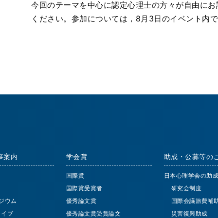
今回のテーマを中心に認定心理士の方々が自由にお
ください。参加については，8月3日のイベント内
事案内
学会賞
助成・公募等の
国際賞
日本心理学会の助
国際賞受賞者
研究会制度
ジウム
優秀論文賞
国際会議旅費補
 ライブ
優秀論文賞受賞論文
災害復興助成