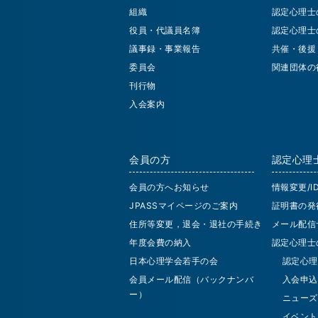
組織
認定心理士
役員・代議員名簿
認定心理士
議事録・事業報告
共催・後援
委員会
関連団体の
刊行物
入会案内
会員の方
認定心理
会員の方へお知らせ
情報変更/
JPASSマイページのご案内
証明書の発
住所等変更，退会・退社の手続き
メール配信
年度会費の納入
認定心理士
日本心理学会若手の会
認定心理
会員メール配信（バックナンバ
入会申込
ー）
ニューズ
イベント