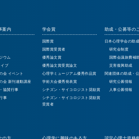
事案内
学会賞
助成・公募等の
国際賞
日本心理学会の助
国際賞受賞者
研究会制度
ジウム
優秀論文賞
国際会議旅費補
 ライブ
優秀論文賞受賞論文
災害復興助成
の会 イベント
心理学ミュージアム優秀作品賞
関連団体の助成・
の会 新刊連動講座
学術大会優秀発表賞
研究公募情報
・協賛行事
シチズン・サイコロジスト奨励賞
人事公募情報
行事
シチズン・サイコロジスト奨励賞
受賞者
士の方
心理学に興味のある方
認定心理士資格