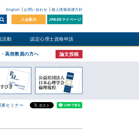
English
お問い合わせ
個人情報保護方針
入会案内
JPASSマイページ
流活動
認定心理士資格申請
生・高校教員の方へ
論文投稿
 関東セミナー