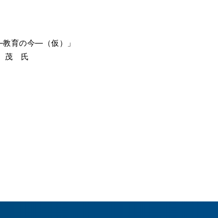
―教育の今―（仮）」
 茂 氏