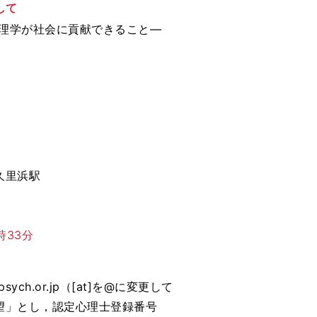
して
性）：心理学が社会に貢献できること―
久里浜駅
時33分
psych.or.jp（[at]を@に変更して
希望」とし，認定心理士登録番号