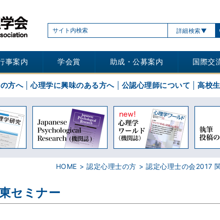
詳細検索
行事案内
学会賞
助成・公募案内
国際交
士の方へ
心理学に興味のある方へ
公認心理師について
高校
HOME
認定心理士の方
認定心理士の会2017
関東セミナー