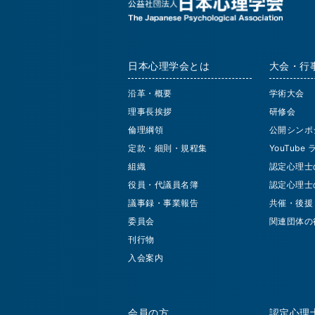
日本心理学会とは
大会・行
沿革・概要
学術大会
理事長挨拶
研修会
倫理綱領
公開シンポ
定款・細則・規程集
YouTube
組織
認定心理士
役員・代議員名簿
認定心理士
議事録・事業報告
共催・後援
委員会
関連団体の
刊行物
入会案内
会員の方
認定心理