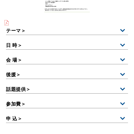
テーマ＞
日 時＞
会 場＞
後援＞
話題提供＞
参加費＞
申 込＞