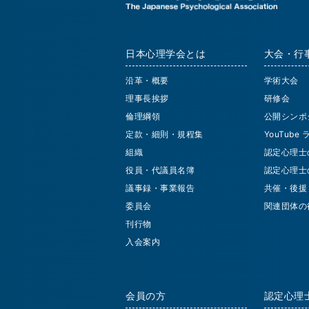
日本心理学会とは
大会・行
沿革・概要
学術大会
理事長挨拶
研修会
倫理綱領
公開シンポ
定款・細則・規程集
YouTube
組織
認定心理士
役員・代議員名簿
認定心理士
議事録・事業報告
共催・後援
委員会
関連団体の
刊行物
入会案内
会員の方
認定心理