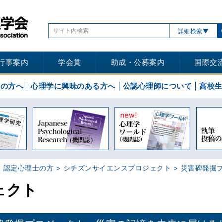
詳細検索
行事案内
学会賞
助成・公募案内
国際交
士の方へ
心理学に興味のある方へ
公認心理師について
高校
認定心理士の方
シチズンサイエンスプロジェクト
災害碑発掘
ェクト