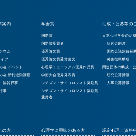
事案内
学会賞
助成・公募等の
国際賞
日本心理学会の助
国際賞受賞者
研究会制度
ジウム
優秀論文賞
国際会議旅費補
 ライブ
優秀論文賞受賞論文
災害復興助成
の会 イベント
心理学ミュージアム優秀作品賞
関連団体の助成・
の会 新刊連動講座
学術大会優秀発表賞
研究公募情報
・協賛行事
シチズン・サイコロジスト奨励賞
人事公募情報
行事
シチズン・サイコロジスト奨励賞
受賞者
士の方
心理学に興味のある方
認定心理士資格