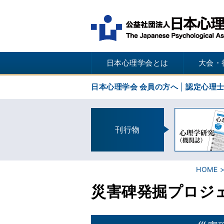
日本心理学会とは
大会・
日本心理学会 会員の方へ
認定心理
刊行物
HOME
災害碑発掘プロジ