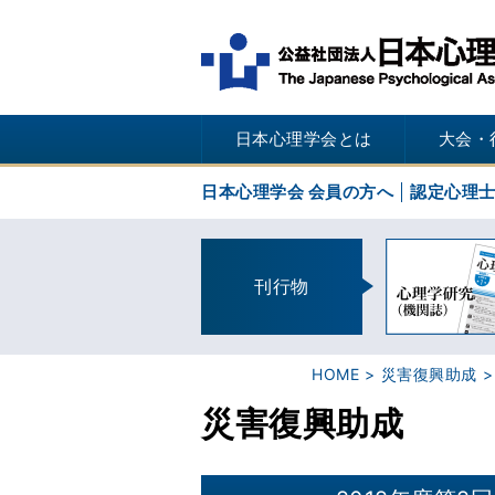
日本心理学会とは
大会・
日本心理学会 会員の方へ
認定心理
刊行物
HOME
災害復興助成
災害復興助成