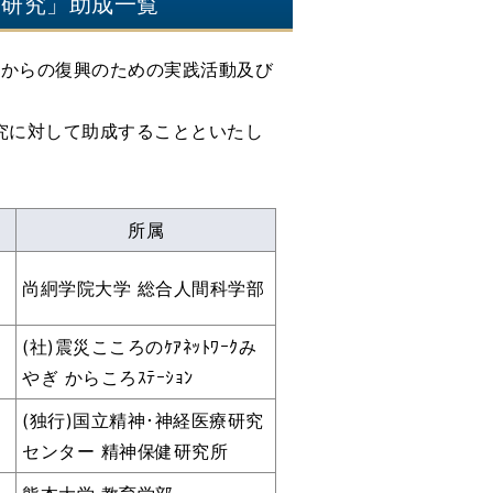
び研究」助成一覧
災からの復興のための実践活動及び
究に対して助成することといたし
所属
尚絅学院大学 総合人間科学部
(社)震災こころのｹｱﾈｯﾄﾜｰｸみ
やぎ からころｽﾃｰｼｮﾝ
(独行)国立精神･神経医療研究
センター 精神保健研究所