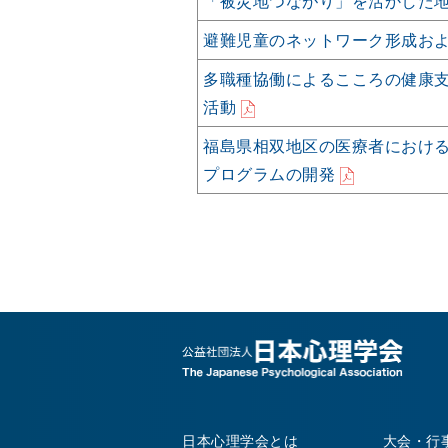
「被災地つながり」を活かした
避難児童のネットワーク形成お
多職種協働によるこころの健康
活動
福島県相双地区の医療者におけ
プログラムの開発
日本心理学会とは
大会・行