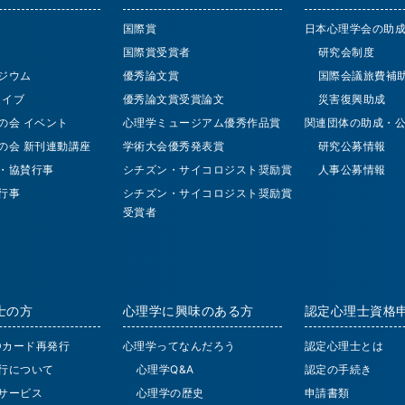
国際賞
日本心理学会の助
国際賞受賞者
研究会制度
ジウム
優秀論文賞
国際会議旅費補
 ライブ
優秀論文賞受賞論文
災害復興助成
の会 イベント
心理学ミュージアム優秀作品賞
関連団体の助成・
の会 新刊連動講座
学術大会優秀発表賞
研究公募情報
・協賛行事
シチズン・サイコロジスト奨励賞
人事公募情報
行事
シチズン・サイコロジスト奨励賞
受賞者
士の方
心理学に興味のある方
認定心理士資格
IDカード再発行
心理学ってなんだろう
認定心理士とは
行について
心理学Q&A
認定の手続き
サービス
心理学の歴史
申請書類