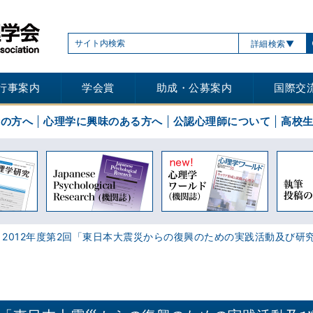
詳細検索
行事案内
学会賞
助成・公募案内
国際交
士の方へ
心理学に興味のある方へ
公認心理師について
高校
2012年度第2回「東日本大震災からの復興のための実践活動及び研