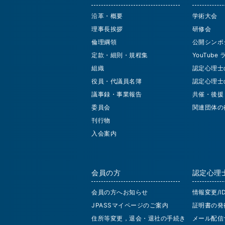
沿革・概要
学術大会
理事長挨拶
研修会
倫理綱領
公開シンポ
定款・細則・規程集
YouTube
組織
認定心理士
役員・代議員名簿
認定心理士
議事録・事業報告
共催・後援
委員会
関連団体の
刊行物
入会案内
会員の方
認定心理
会員の方へお知らせ
情報変更/
JPASSマイページのご案内
証明書の発
住所等変更，退会・退社の手続き
メール配信