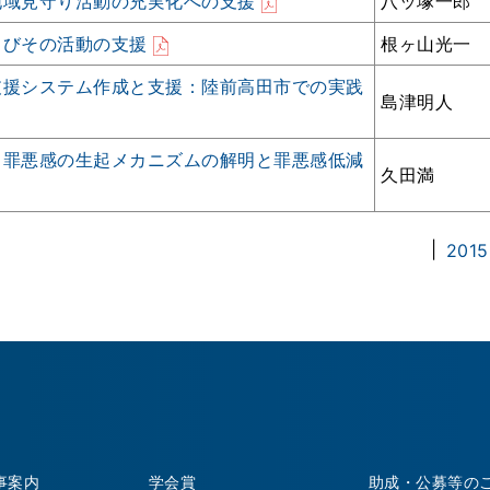
地域見守り活動の充実化への支援
八ッ塚一郎
よびその活動の支援
根ヶ山光一
支援システム作成と支援：陸前高田市での実践
島津明人
る罪悪感の生起メカニズムの解明と罪悪感低減
久田満
|
2015
事案内
学会賞
助成・公募等の