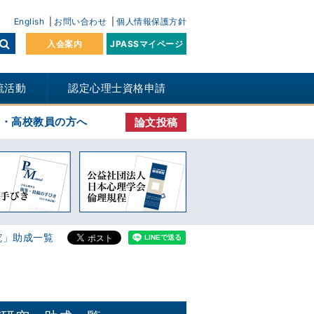
English
お問い合わせ
個人情報保護方針
入会案内
JPASSマイページ
流活動
認定心理士資格申請
生・高校教員の方へ
論文投稿
究」助成一覧