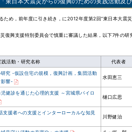
2回「東日本大震災からの復興のための実践活動及
るため，前年度に引き続き，に2012年度第2回“東日本大震
震災復興支援特別委員会で慎重に審議した結果，以下7件の研
実践活動・研究名称
代表者
研究 -仮設住宅の規模，復興計画，集団活動
水田恵三
影響-
児健診を通じた心理的支援 ～宮城県パイロ
樋口広思
活支援者への支援とインターローカルな知見
川野健治