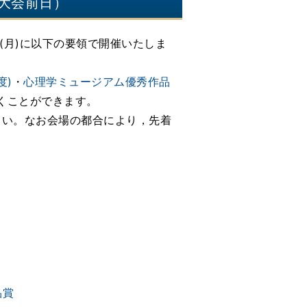
回大会前日）
日(月)に以下の要領で開催いたしま
度)
・
心理学ミュージアム優秀作品
くことができます。
さい。なお会場の都合により，先着
品賞