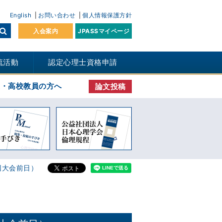
English
お問い合わせ
個人情報保護方針
入会案内
JPASSマイページ
流活動
認定心理士資格申請
生・高校教員の方へ
論文投稿
回大会前日）