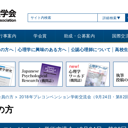
詳細検索
行事案内
学会賞
助成・公募案内
国際交
士の方へ
心理学に興味のある方へ
公認心理師について
高校
会員の方
2018年プレコンベンション学術交流会（9月24日・第82
の方