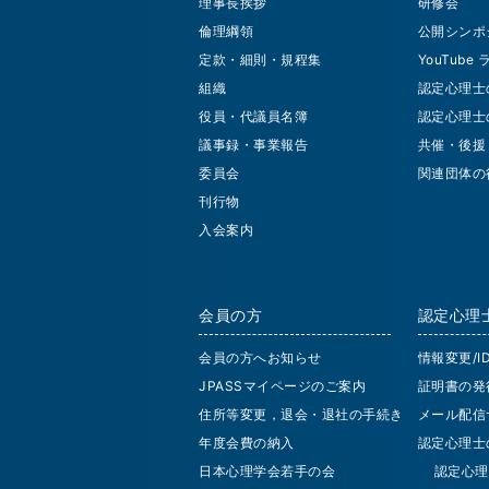
理事長挨拶
研修会
倫理綱領
公開シンポ
定款・細則・規程集
YouTube
組織
認定心理士
役員・代議員名簿
認定心理士
議事録・事業報告
共催・後援
委員会
関連団体の
刊行物
入会案内
会員の方
認定心理
会員の方へお知らせ
情報変更/
JPASSマイページのご案内
証明書の発
住所等変更，退会・退社の手続き
メール配信
年度会費の納入
認定心理士
日本心理学会若手の会
認定心理