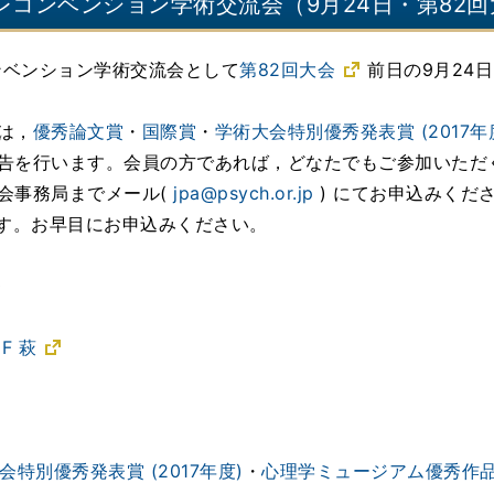
プレコンベンション学術交流会（9月24日・第82
ンベンション学術交流会として
第82回大会
前日の9月24
は，
優秀論文賞
・
国際賞
・
学術大会特別優秀発表賞 (2017年
告を行います。会員の方であれば，どなたでもご参加いただ
会事務局までメール(
jpa@psych.or.jp
) にてお申込みくだ
ます。お早目にお申込みください。
0
F 萩
会特別優秀発表賞 (2017年度)
・
心理学ミュージアム優秀作