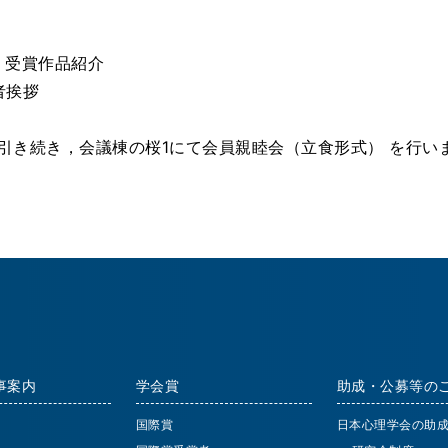
賞 受賞作品紹介
者挨拶
引き続き，会議棟の桜1にて会員親睦会（立食形式） を行い
事案内
学会賞
助成・公募等の
国際賞
日本心理学会の助