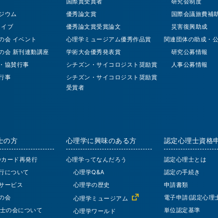
国際賞受賞者
研究会制度
ジウム
優秀論文賞
国際会議旅費補
 ライブ
優秀論文賞受賞論文
災害復興助成
の会 イベント
心理学ミュージアム優秀作品賞
関連団体の助成・
の会 新刊連動講座
学術大会優秀発表賞
研究公募情報
・協賛行事
シチズン・サイコロジスト奨励賞
人事公募情報
行事
シチズン・サイコロジスト奨励賞
受賞者
士の方
心理学に興味のある方
認定心理士資格
IDカード再発行
心理学ってなんだろう
認定心理士とは
行について
心理学Q&A
認定の手続き
サービス
心理学の歴史
申請書類
の会
電子申請(認定心理士
心理学ミュージアム
士の会について
単位認定基準
心理学ワールド