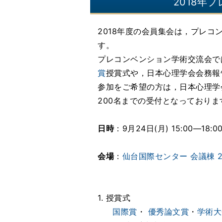
2018年
2018年度の会員集会は，プレコ
す。
プレコンベンション学術交流会で
賞
授賞式や，日本心理学会会務報
参加をご希望の方は，日本心理学
200名までの受付となっており
日時
：9月24日(月) 15:00―18:0
会場
：
仙台国際センター 会議棟 2
1. 授賞式
国際賞
・
優秀論文賞
・
学術大