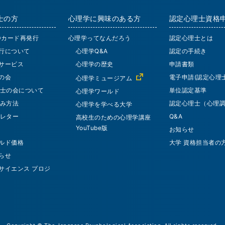
士の方
心理学に興味のある方
認定心理士資格
IDカード再発行
心理学ってなんだろう
認定心理士とは
行について
心理学Q&A
認定の手続き
サービス
心理学の歴史
申請書類
の会
電子申請(認定心理士
心理学ミュージアム
士の会について
単位認定基準
心理学ワールド
み方法
認定心理士（心理
心理学を学べる大学
レター
Q&A
高校生のための心理学講座
YouTube版
お知らせ
ルド価格
大学 資格担当者の
らせ
サイエンス プロジ