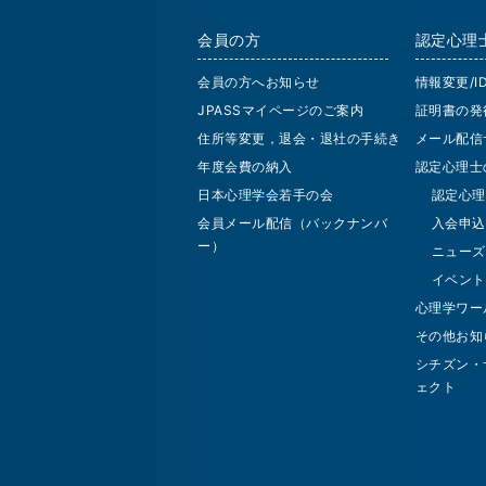
会員の方
認定心理
会員の方へお知らせ
情報変更/
JPASSマイページのご案内
証明書の発
住所等変更，退会・退社の手続き
メール配信
年度会費の納入
認定心理士
日本心理学会若手の会
認定心理
会員メール配信（バックナンバ
入会申込
ー）
ニューズ
イベント
心理学ワー
その他お知
シチズン・
ェクト