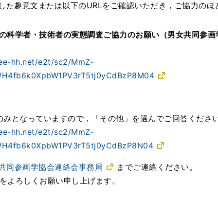
した趣意文または以下のURLをご確認いただき，ご協力のほ
の科学者・技術者の実態調査ご協力のお願い（男女共同参画
ree-hh.net/e2t/sc2/MmZ-
H4fb6k0XpbW1PV3rT5tj0yCdBzP8M04
のみとなっていますので，「その他」を選んでご回答くださ
ree-hh.net/e2t/sc2/MmZ-
H4fb6k0XpbW1PV3rT5tj0yCdBzP8N04
共同参画学協会連絡会事務局
までご連絡ください。
動をよろしくお願い申し上げます。