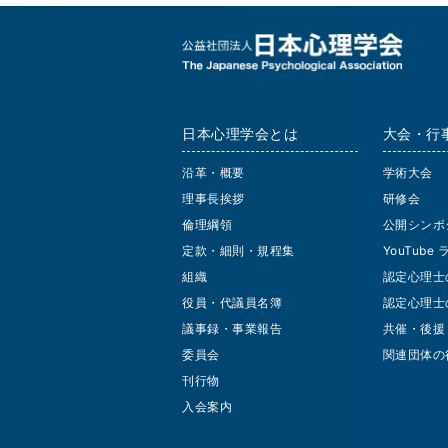
日本心理学会とは
大会・行
沿革・概要
学術大会
理事長挨拶
研修会
倫理綱領
公開シンポ
定款・細則・規程集
YouTube
組織
認定心理士
役員・代議員名簿
認定心理士
議事録・事業報告
共催・後援
委員会
関連団体の
刊行物
入会案内