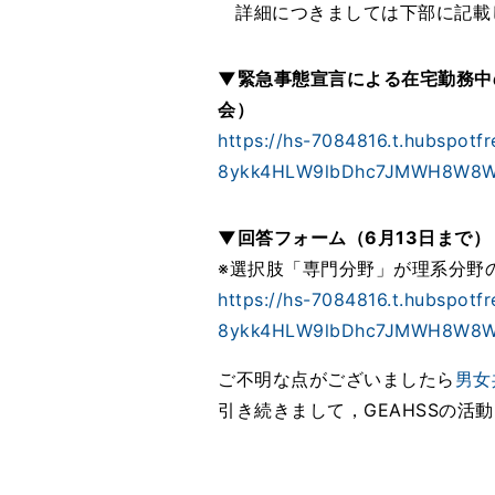
詳細につきましては下部に記載
▼緊急事態宣言による在宅勤務中
会）
https://hs-7084816.t.hubspotf
8ykk4HLW9lbDhc7JMWH8W8W
▼回答フォーム（6月13日まで）
※選択肢「専門分野」が理系分野
https://hs-7084816.t.hubspotf
8ykk4HLW9lbDhc7JMWH8W8W
ご不明な点がございましたら
男女
引き続きまして，GEAHSSの活