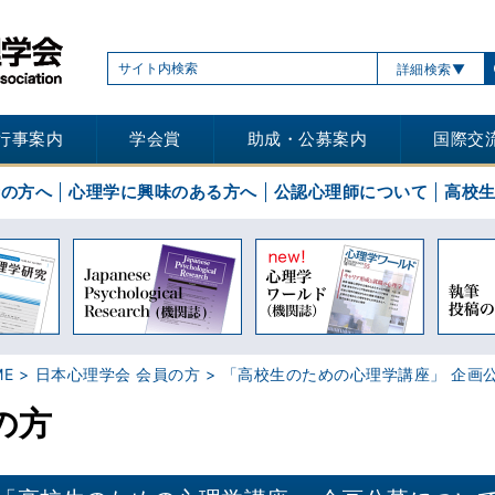
詳細検索
行事案内
学会賞
助成・公募案内
国際交
士の方へ
心理学に興味のある方へ
公認心理師について
高校
ME
日本心理学会 会員の方
「高校生のための心理学講座」 企画
の方