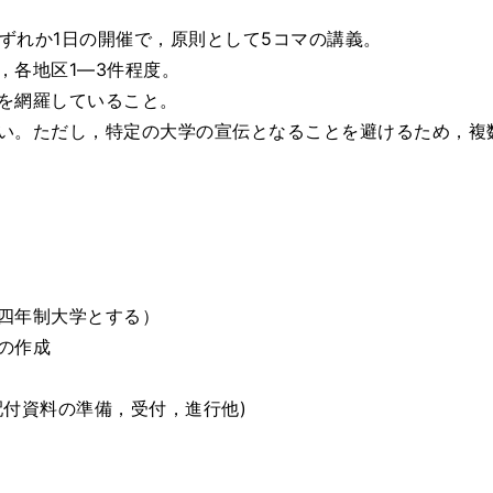
のいずれか1日の開催で，原則として5コマの講義。
，各地区1―3件程度。
を網羅していること。
い。ただし，特定の大学の宣伝となることを避けるため，複
四年制大学とする）
の作成
配付資料の準備，受付，進行他)