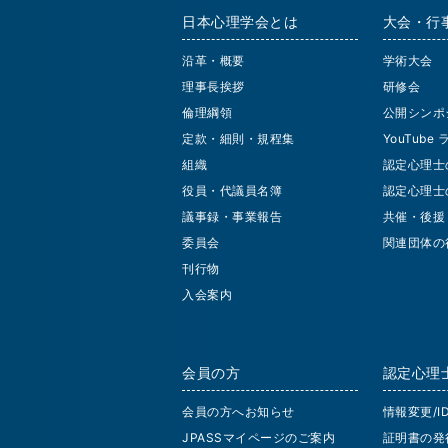
日本心理学会とは
大会・行
沿革・概要
学術大会
理事長挨拶
研修会
倫理綱領
公開シンポ
定款・細則・規程集
YouTube
組織
認定心理士
役員・代議員名簿
認定心理士
議事録・事業報告
共催・後援
委員会
関連団体の
刊行物
入会案内
会員の方
認定心理
会員の方へお知らせ
情報変更/
JPASSマイページのご案内
証明書の発