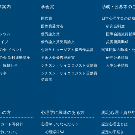
事案内
学会賞
助成・公募等の
国際賞
日本心理学会の助
国際賞受賞者
研究会制度
ジウム
優秀論文賞
国際会議旅費補
 ライブ
優秀論文賞受賞論文
災害復興助成
の会 イベント
心理学ミュージアム優秀作品賞
関連団体の助成・
の会 新刊連動講座
学術大会優秀発表賞
研究公募情報
・協賛行事
シチズン・サイコロジスト奨励賞
人事公募情報
行事
シチズン・サイコロジスト奨励賞
受賞者
士の方
心理学に興味のある方
認定心理士資格
IDカード再発行
心理学ってなんだろう
認定心理士とは
行について
心理学Q&A
認定の手続き