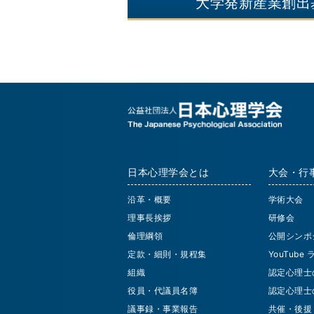
大学発新産業創出
日本心理学会とは
大会・行
沿革・概要
学術大会
理事長挨拶
研修会
倫理綱領
公開シンポ
定款・細則・規程集
YouTube
組織
認定心理士
役員・代議員名簿
認定心理士
議事録・事業報告
共催・後援