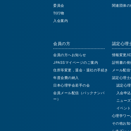
委員会
関連団体の
刊行物
入会案内
会員の方
認定心理
会員の方へお知らせ
情報変更/
JPASSマイページのご案内
証明書の発
住所等変更，退会・退社の手続き
メール配信
年度会費の納入
認定心理士
日本心理学会若手の会
認定心理
会員メール配信（バックナンバ
入会申込
ー）
ニューズ
イベント
心理学ワー
その他お知
シチズン・