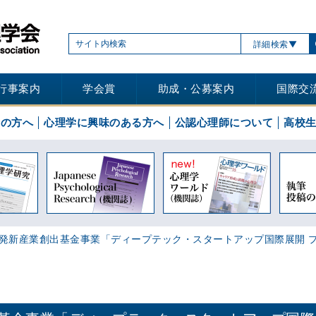
詳細検索
行事案内
学会賞
助成・公募案内
国際交
士の方へ
心理学に興味のある方へ
公認心理師について
高校
発新産業創出基金事業「ディープテック・スタートアップ国際展開 