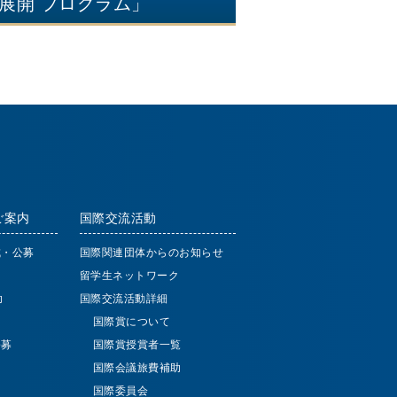
展開 プログラム」
ご案内
国際交流活動
成・公募
国際関連団体からのお知らせ
留学生ネットワーク
助
国際交流活動詳細
国際賞について
公募
国際賞授賞者一覧
国際会議旅費補助
国際委員会