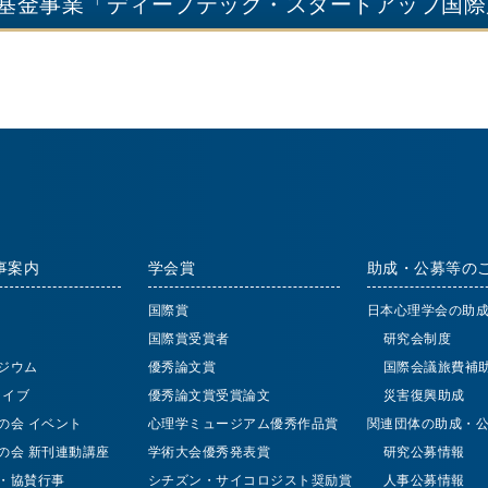
基金事業「ディープテック・スタートアップ国際
事案内
学会賞
助成・公募等の
国際賞
日本心理学会の助
国際賞受賞者
研究会制度
ジウム
優秀論文賞
国際会議旅費補
 ライブ
優秀論文賞受賞論文
災害復興助成
の会 イベント
心理学ミュージアム優秀作品賞
関連団体の助成・
の会 新刊連動講座
学術大会優秀発表賞
研究公募情報
・協賛行事
シチズン・サイコロジスト奨励賞
人事公募情報