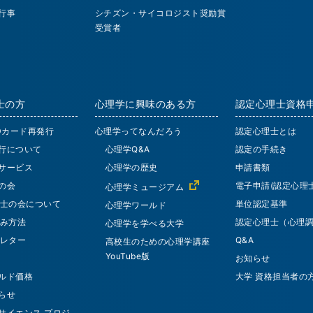
行事
シチズン・サイコロジスト奨励賞
受賞者
士の方
心理学に興味のある方
認定心理士資格
IDカード再発行
心理学ってなんだろう
認定心理士とは
行について
心理学Q&A
認定の手続き
サービス
心理学の歴史
申請書類
の会
電子申請(認定心理士
心理学ミュージアム
士の会について
単位認定基準
心理学ワールド
み方法
認定心理士（心理
心理学を学べる大学
レター
Q&A
高校生のための心理学講座
YouTube版
お知らせ
ルド価格
大学 資格担当者の
らせ
サイエンス プロジ