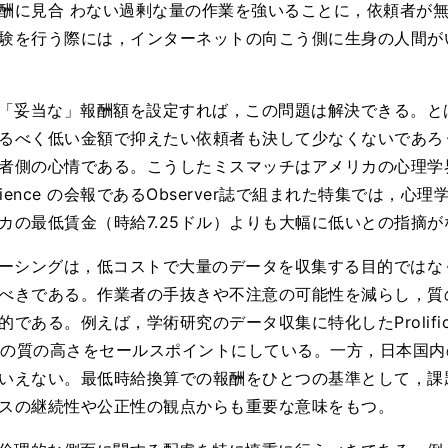
酬に見合 わない過剰な量の作業を強いることに，依頼者が
験を行う際には，インターネットの向こう側に生身の人間が
「妥当な」報酬額を設定すれば，この問題は解決できる。と
るべく低い金額で抑えたい依頼者も決して少なくないであろ
者側の心情である。こうしたミスマッチはアメリカの心理学
logical Science の会報であるObserver誌で組まれた特集で
最低賃金（時給7.25ドル）よりも大幅に低いとの指摘がなされ
ーシングは，低コストで大量のデータを収集する目的ではな
べきである。作業者の手抜きや不注意の可能性を減らし，質
である。例えば，学術研究のデータ収集に特化したProlifi
回答の質の高さをセールスポイントにしている。一方，日本国
いえない。最低時給換算での報酬をひとつの基準として，課
スの継続性や公正性の観点からも重要な意味をもつ。