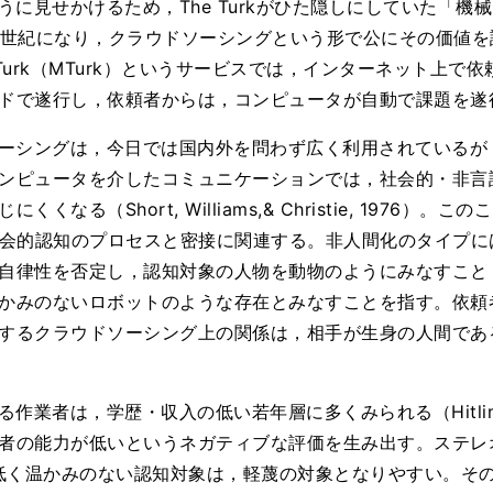
に見せかけるため，The Turkがひた隠しにしていた「機
1世紀になり，クラウドソーシングという形で公にその価値を認
cal Turk（MTurk）というサービスでは，インターネット
ドで遂行し，依頼者からは，コンピュータが自動で課題を遂
ドソーシングは，今日では国内外を問わず広く利用されている
ンピュータを介したコミュニケーションでは，社会的・非言
る（Short, Williams,& Christie, 1976）。
呼ばれる社会的認知のプロセスと密接に関連する。非人間化のタイ
自律性を否定し，認知対象の人物を動物のようにみなすこと
かみのないロボットのような存在とみなすことを指す。依頼
するクラウドソーシング上の関係は，相手が生身の人間であ
る作業者は，学歴・収入の低い若年層に多くみられる（Hitlin
の能力が低いというネガティブな評価を生み出す。ステレオタイ
，能力が低く温かみのない認知対象は，軽蔑の対象となりやすい。