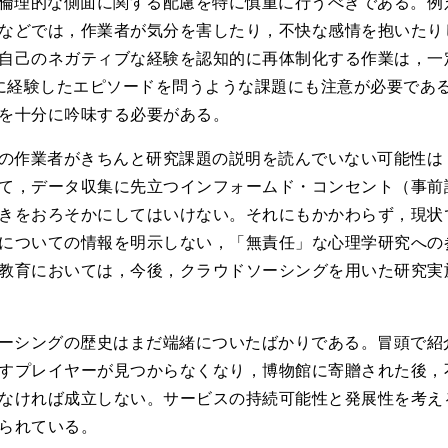
倫理的な側面に関する配慮を特に慎重に行うべきである。例
などでは，作業者が気分を害したり，不快な感情を抱いたり
己のネガティブな経験を認知的に再体制化する作業は，一定の侵襲性
去に経験したエピソードを問うような課題にも注意が必要であ
を十分に吟味する必要がある。
の作業者がきちんと研究課題の説明を読んでいない可能性は
て，データ収集に先立つインフォームド・コンセント（事前
きをおろそかにしてはいけない。それにもかかわらず，現状
についての情報を明示しない，「無責任」な心理学研究への
教育においては，今後，クラウドソーシングを用いた研究実
ーシングの歴史はまだ端緒についたばかりである。冒頭で紹介した
すプレイヤーが見つからなくなり，博物館に寄贈された後，
なければ成立しない。サービスの持続可能性と発展性を考え
られている。