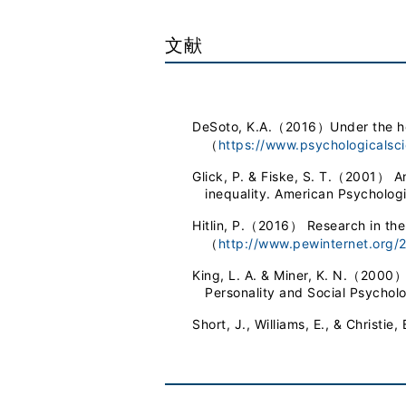
文献
DeSoto, K.A.（2016）Under the hoo
（
https://www.psychologicalsc
Glick, P. & Fiske, S. T.（2001） An
inequality. American Psychologi
Hitlin, P.（2016） Research in th
（
http://www.pewinternet.org/
King, L. A. & Miner, K. N.（2000）W
Personality and Social Psycholo
Short, J., Williams, E., & Christ