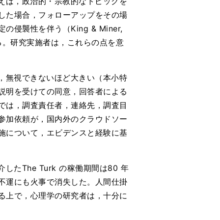
えば，政治的・宗教的なトピックを
した場合，フォローアップをその場
を伴う（King & Miner,
る。研究実施者は，これらの点を意
，無視できないほど大きい（本小特
説明を受けての同意，回答者による
では，調査責任者，連絡先，調査目
参加依頼が，国内外のクラウドソー
施について，エビデンスと経験に基
The Turk の稼働期間は80 年
不運にも火事で消失した。人間仕掛
る上で，心理学の研究者は，十分に