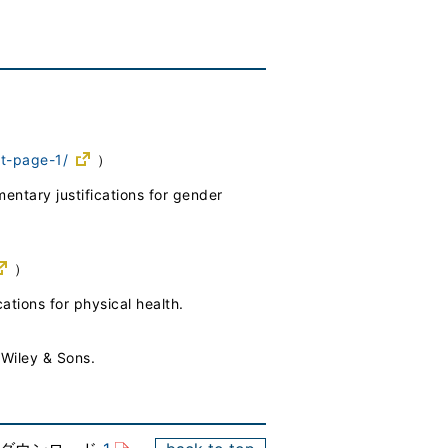
t-page-1/
）
entary justifications for gender
）
ations for physical health.
 Wiley & Sons.