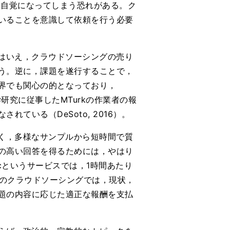
無自覚になってしまう恐れがある。ク
いることを意識して依頼を行う必要
はいえ，クラウドソーシングの売り
う。逆に，課題を遂行することで，
界でも関心の的となっており，
は，心理学研究に従事したMTurkの作業者の報
ている（DeSoto, 2016）。
く，多様なサンプルから短時間で質
の高い回答を得るためには，やはり
cというサービスでは，1時間あたり
内のクラウドソーシングでは，現状，
題の内容に応じた適正な報酬を支払