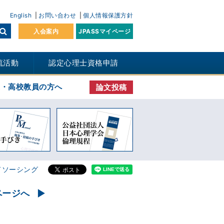
English
お問い合わせ
個人情報保護方針
入会案内
JPASSマイページ
流活動
認定心理士資格申請
生・高校教員の方へ
論文投稿
ドソーシング
ページへ