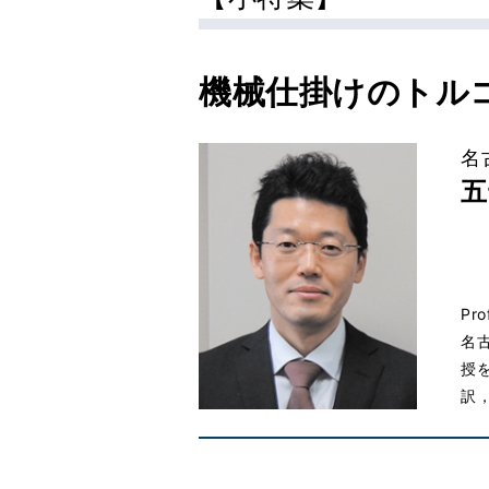
機械仕掛けのトル
名
五
Pr
名
授
訳