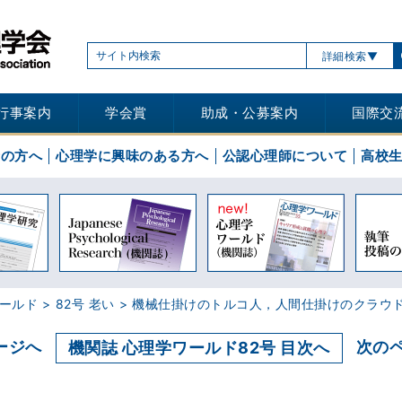
詳細検索
行事案内
学会賞
助成・公募案内
国際交
士の方へ
心理学に興味のある方へ
公認心理師について
高校
ールド
82号 老い
機械仕掛けのトルコ人，人間仕掛けのクラウ
ージへ
次の
機関誌 心理学ワールド82号 目次へ