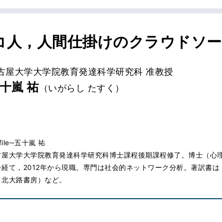
コ人，人間仕掛けのクラウドソ
古屋大学大学院教育発達科学研究科 准教授
十嵐 祐
（いがらし たすく）
ofile─五十嵐 祐
古屋大学大学院教育発達科学研究科博士課程後期課程修了。博士（心
を経て，2012年から現職。専門は社会的ネットワーク分析。著訳書
，北大路書房）など。