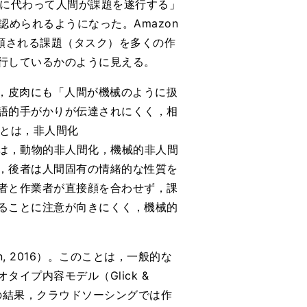
械に代わって人間が課題を遂行する」
められるようになった。Amazon
上で依頼される課題（タスク）を多くの作
行しているかのように見える。
が，皮肉にも「人間が機械のように扱
語的手がかりが伝達されにくく，相
このことは，非人間化
プには，動物的非人間化，機械的非人間
，後者は人間固有の情緒的な性質を
者と作業者が直接顔を合わせず，課
ることに注意が向きにくく，機械的
, 2016）。このことは，一般的な
プ内容モデル（Glick &
その結果，クラウドソーシングでは作