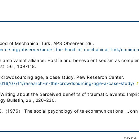
d of Mechanical Turk. APS Observer, 29 .
ience.org/observer/under-the-hood-of-mechanical-turk/commen
 ambivalent alliance: Hostile and benevolent sexism as complem
st, 56 , 109-118.
e crowdsourcing age, a case study. Pew Research Center.
2016/07/11/research-in-the-crowdsourcing-age-a-case-study/
riting about the perceived benefits of traumatic events: Implic
gy Bulletin, 26 , 220–230.
ie, B.（1976） The social psychology of telecommunications . John