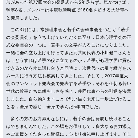
加があった第77回大会の発足式から5年足らず。気がつけば，
幹事8名，メンバーは本稿執筆時点で160名を超える大所帯へ
と発展しました。
この3月には，常務理事会と若手の会幹事会をつなぐ「若手
の会委員会」を立ち上げていただくに至り，日本心理学会の正
式な委員会の一つに「若手」の文字が入ることになりました。
一緒に会の立ち上げを行ってきた元共同代表の小川健二さんと
は，どうすれば若手の役に立てるのか，若手が心理学界に貢献
できるのかを常に話し合うと同時に，次世代への引き継ぎをス
ムースに行う方法も模索してきました。そして，2017年度大
会のワンショット発表会で発表する若手や，それを仕切る若い
世代の幹事たちに頼もしさを感じ，共同代表からの引退を決意
しました。自ら動き出すことで思い描く未来に一歩近づけるこ
とを，全身で感じ，全身で学んだ5年間でした。
多くの方のお力添えなしには，若手の会は発展し続けること
はできませんでした。この場をお借りして，多大なるお力添え
やご支援をくださった皆様に，心より御礼申し上げます。そし