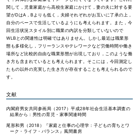
関して，児童家庭から高校生家庭にかけて，妻の夫に対する要
望がDはA，Bよりも低く，夫婦それぞれがお互いに了承の上，
自分のペースで生活しているようにも考えられます。また，今
回生活状況スタイル別に職業の内訳を分類していないので
WLBとの関連性は明確ではありません。しかし最近は職業形
態も多様化し，フリーランスやテレワークなど労働時間や働き
場所など比較的自由な職業形態が出現しており，このような働
き方も含まれているとも考えられます。そこには，今回測定し
たもの以外の充実した生き方が存在することも考えられるので
す。
文献
内閣府男女共同参画局（2017）平成28年社会生活基本調査の
結果から：男性の育児・家事関連時間
尾形和男（2018）『家庭と仕事の心理学：子どもの育ちとワ
ーク・ライフ・バランス』風間書房