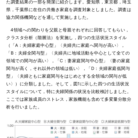
た調査結果の一部を簡潔に紹介します。愛知県，東京都，埼玉
県，千葉県に在住の共働き家庭を調査対象としました。調査は
協力関係機関などを通して実施しました。
4領域への関わりを父親と母親それぞれに回答してもらい，
クラスタ分析（階層法）を実施し，四つの生活状況スタイル
（「A：夫婦家庭中心型」〈夫婦共に家庭へ関与が高い〉，
「B：夫婦全関与型」〈夫婦共に地域活動を中心として全ての
領域での関与が高い〉，「C：妻家庭関与中心型」〈妻の家庭
関与が高く，それ以外の領域は低い〉，「D：夫婦家庭低関与
型」〈夫婦ともに家庭関与をはじめとする全領域の関与が低
い〉）に分類しました。そして，図1に示した四つの生活状況
スタイルについて，特に夫婦関係の状況を比較検討しました。
ここでは家族成員のストレス，家族機能も含めて多変量分散分
析を行いました。