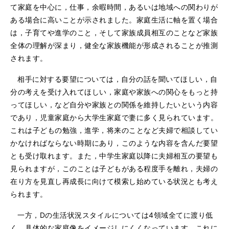
て家庭を中心に，仕事，余暇時間，あるいは地域への関わりが
ある場合に高いことが示されました。家庭生活に軸を置く場合
は，子育てや進学のこと，そして家族成員相互のことなど家族
全体の理解が深まり，健全な家族機能が形成されることが推測
されます。
相手に対する要望については，自分の話を聞いてほしい，自
分の考えを受け入れてほしい，家庭や家族への関心をもっと持
ってほしい，など自分や家族との関係を維持したいという内容
であり，児童家庭から大学生家庭で妻に多く見られています。
これは子どもの勉強，進学，将来のことなど夫婦で相談してい
かなければならない時期にあり，このような内容を含んだ要望
とも受け取れます。また，中学生家庭以降に夫婦相互の要望も
見られますが，このことは子どもがある程度手を離れ，夫婦の
在り方を見直し再成長に向けて模索し始めている状況とも考え
られます。
一方，Dの生活状況スタイルについては4領域全てに渡り低
く，具体的な家庭像をイメージしにくくなっています。これに