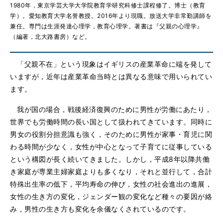
1980年，東京学芸大学大学院教育学研究科修士課程修了。博士（教育
学）。愛知教育大学名誉教授。2016年より現職。放送大学非常勤講師を
兼任。専門は生涯発達心理学，教育心理学。著書は『父親の心理学』
（編著，北大路書房）など。
「父親不在」という現象はイギリスの産業革命に端を発して
いますが，近年は産業革命当時とは異なる意味で用いられてい
ます。
我が国の場合，戦後経済復興のために男性が労働にあたり，
世界でも労働時間の長い国として扱われてきています。同時に
男女の役割分担意識も強く，そのために男性が家事・育児に関
わる時間が少なく，女性が中心となって子育てに従事している
という構図が長く続いてきました。しかし，平成8年以降共働
き家庭が専業主婦家庭よりも多くなり，それと並行して，合計
特殊出生率の低下，平均寿命の伸び，女性の社会進出の進展，
女性の生き方の変化，ジェンダー観の変化など種々の要因が絡
み，男性の生き方も変化を余儀なくされているのです。