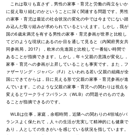
これは取りも直さず，男性の家事・育児と労働の両立をいか
に捉え取り組むのかということに深く関連する問題です。男性
の家事・育児は最近の社会状況の変化の中では今までにない踏
み込んだ取り組みが求められているといえます。しかし，我が
国の6歳未満児を有する男性の家事・育児参画が世界と比較し
てどのような現状にあるのか目を通して見ると（内閣府男女共
同参画局，2017），欧米の先進国と比較して一番短い時間で
あることが指摘できます。しかし，年々父親の意識が変化し，
家事・育児への参画が上昇していることも事実です。また，フ
ァザーリング・ジャパン（FJ）といわれる若い父親の組織が全
国にできてからは，目に見える形で父親の家事・育児参画が進
んでいます。このような父親の家事・育児への関わりは視点を
変えるとワークライフバランス（WLB）の問題そのものであ
ることが指摘できるのです。
WLBは仕事，家庭，余暇時間，近隣への関わりの4領域がバ
ランスよく保たれて，人々の生活が充実して精神的にも健康で
あり，人としての生きがいを感じている状況を指しています。