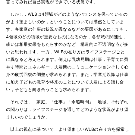
言ってみれば自己実現ができている状況です。
しかし，WLBは4領域がどのようなバランスを保っているの
がより望ましいのか，ということについては漠然としていま
す。各家庭の仕事の状況が異なるなどの要因があるにしても，
4領域のどの領域が重要なものになるのか，各領域の関連性，
或いは相乗効果をもたらすのかなど，構造的に不透明な点が多
いと思われます。一方，WLBの在り方はライフステージごと
に異なると考えられます。例えば乳幼児期は仕事，子育てに費
やす時間とエネルギー，夫婦間のコミュニケーションそして心
身の疲労回復の調整が求められます。また，学童期以降は仕事
に加え子どもの教育や将来のことについて夫婦による話し合
い，子どもと向き合うことも求められます。
それでは，「家庭」「仕事」「余暇時間」「地域」それぞれ
の関わりは，ライフステージを通してどのような状況がより望
ましいのでしょうか。
以上の視点に基づいて，より望ましいWLBの在り方を探索し