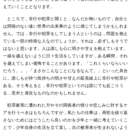
えていくこととなります。
ところで，非行や犯罪と聞くと，なんだか怖いもので，自分と
は関係のない遠い世界の出来事のように感じてしまうかもしれま
せん。では，非行や犯罪をしてしまう人というのは，問題を抱え
ている一部の特殊な人なのでしょうか。それは，必ずしもそうで
はないと思います。人は誰しも心に弱さや甘えを抱えています。
一線を越えないように日々生活をしていますが，ある瞬間，それ
を越えてしまい後悔することがあります。「これくらいならいい
だろう。」，「まさかこんなことになるなんて。」といった具合
に。誰しもが持つ気持ちの弱さや甘えの延長線上に非行や犯罪が
ある。そう考えると，非行や犯罪というのは誰にでも起こりう
る，意外と身近なものなのかもしれません。
犯罪被害に遭われた方やその関係者の憤りや悲しみに対するケ
アを行うべきはもちろんですが，私たちの仕事は，再犯を繰り返
さないためにはどうしたら良いのかを少年と一緒に考えていくこ
とで，少年自身の生活を立て直し，次の被害者が生まれないよう