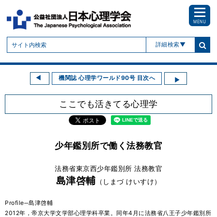
MENU
詳細検索
機関誌 心理学ワールド90号 目次へ
ここでも活きてる心理学
少年鑑別所で働く法務教官
法務省東京西少年鑑別所 法務教官
島津啓輔
（しまづ けいすけ）
Profile─島津啓輔
2012年，帝京大学文学部心理学科卒業。同年4月に法務省八王子少年鑑別所