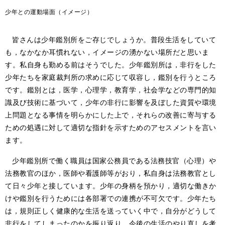
少年との運動場面（イメージ）
皆さんは少年鑑別所をご存じでしょうか。普段生活をしていて
も，なかなか耳慣れない，イメージの湧かない場所だと思いま
す。私自身も勤める前はそうでした。少年鑑別所は，非行をした
少年たちを家庭裁判所の求めに応じて収容し，鑑別を行うところ
です。鑑別とは，医学，心理学，教育学，社会学などの専門的知
識及び技術に基づいて，少年の非行に影響を及ぼした資質や環境
上問題となる事情を明らかにした上で，それらの改善に寄与する
ための処遇に対して適切な指針を示すためのアセスメントを言い
ます。
少年鑑別所で働く職員は国家公務員である法務技官（心理）や
法務教官のほか，医師や看護師等がおり，私自身は法務教官とし
て日々少年と接しています。少年の身柄を預かり，適切な働きか
けや鑑別を行うためには各部署での連携が不可欠です。少年たち
は，規則正しく健康的な生活を送っていく中で，自分がどうして
非行をしてしまったのかを振り返り，今後の生活のやり直しを考