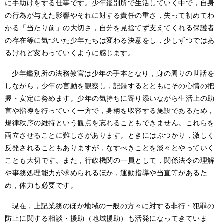
に手助けをする仕事です。少年鑑別所で生活していく中で，自身
の行為が与えた影響やそれに対する責任の重さ，失って初めてわ
かる「当たり前」の大切さ，自分を見捨てず支えてくれる保護者
の存在等に気づいた少年たちは変わる決意をし，少しずつではあ
るけれど変わっていくように感じます。
少年鑑別所の法務教官は少年の手本となり，身の周りの世話を
しながら，少年の言動を観察し，記録するとともにその心情の把
握・安定に努めます。少年の気持ちに寄り添いながら生活上の助
言や指導を行っていく一方で，身柄を収容する施設であるため，
規律秩序の維持という観点を忘れることもできません。これらを
両立させることに難しさがあります。ときにはぶつかり，激しく
反発されることもありますが，なすべきことを淡々とやっていく
ことも大切です。また，行政機関の一員として，関係法令の理解
や事務処理能力が求められるほか，運動指導や当直等があるた
め，体力も必要です。
現在，上記業務のほか地域の一般の方々に対する非行・犯罪の
防止に関する相談・援助（地域援助）も活発になってきていま