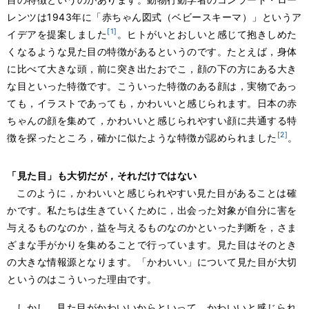
レンツは1943年に「赤ちゃん図式（ベビースキーマ）」というア
[1]
イデアを提案しました
。ヒトがいとおしいと感じて抱きしめた
くなるような見た目の特徴があるというのです。たとえば，身体
に比べて大きな頭，前に突き出たおでこ，顔の下の方にある大き
な目といった特徴です。こういった特徴のある顔は，実物であっ
ても，イラストであっても，かわいいと感じられます。日本の赤
ちゃんの顔を集めて，かわいいと感じられやすい顔に共通する特
[2]
徴を探ったところ，確かに似たような特徴が認められました
。
「見た目」も大切だが，それだけではない
このように，かわいいと感じられやすい見た目があることは確
かです。私たちは生きていくために，出会った対象が自分に害を
与えるものなのか，益を与えるものなのかといった判断を，さま
ざまな手がかりを集めることで行っています。見た目はそのとき
の大きな情報源となります。「かわいい」について見た目が大切
というのはこういった理由です。
しかし，見た目がかわいいからといって，かわいいと感じられ