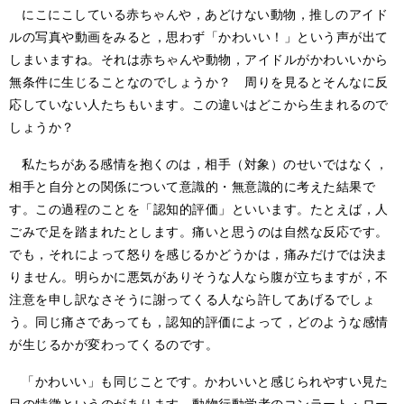
にこにこしている赤ちゃんや，あどけない動物，推しのアイド
ルの写真や動画をみると，思わず「かわいい！」という声が出て
しまいますね。それは赤ちゃんや動物，アイドルがかわいいから
無条件に生じることなのでしょうか？ 周りを見るとそんなに反
応していない人たちもいます。この違いはどこから生まれるので
しょうか？
私たちがある感情を抱くのは，相手（対象）のせいではなく，
相手と自分との関係について意識的・無意識的に考えた結果で
す。この過程のことを「認知的評価」といいます。たとえば，人
ごみで足を踏まれたとします。痛いと思うのは自然な反応です。
でも，それによって怒りを感じるかどうかは，痛みだけでは決ま
りません。明らかに悪気がありそうな人なら腹が立ちますが，不
注意を申し訳なさそうに謝ってくる人なら許してあげるでしょ
う。同じ痛さであっても，認知的評価によって，どのような感情
が生じるかが変わってくるのです。
「かわいい」も同じことです。かわいいと感じられやすい見た
目の特徴というのがあります。動物行動学者のコンラート・ロー