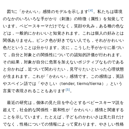
[4]
図1に「かわいい」感情のモデルを示します
。私たちは環境
のなかのいろいろな手がかり（刺激）の特徴（属性）を知覚して
います。ベビースキーマだけでなく，笑顔や丸み，ある種の色な
どは，一般的にかわいいと知覚されます。これは個人の好みとは
関係ありません。ピンク色が好きでない人でも，それがかわいい
色だということは分かります。次に，こうした手がかりに基づい
て，自分と対象との関係性についての認知的評価が行われます。
その結果，対象が自分に危害を加えないポジティブなものである
と分かれば，近づいて関わりたい，見守りたいといった心理状態
が生まれます。これが「かわいい」感情です。この感情は，英語
やスペイン語では「やさしい（tender, tierno/tierna）」という
[5]
言葉で表現されることもあります
。
最近の研究は，個体の見た目を中心とするベビースキーマ説を
超えて，社会的な関係性・親和性が「かわいい」感情と関連する
ことを示しています。たとえば，子どものかわいさは見た目だけ
でなく，性格についての情報によって変わります。やさしい性格