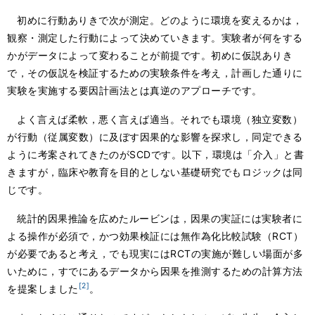
初めに行動ありきで次が測定。どのように環境を変えるかは，
観察・測定した行動によって決めていきます。実験者が何をする
かがデータによって変わることが前提です。初めに仮説ありき
で，その仮説を検証するための実験条件を考え，計画した通りに
実験を実施する要因計画法とは真逆のアプローチです。
よく言えば柔軟，悪く言えば適当。それでも環境（独立変数）
が行動（従属変数）に及ぼす因果的な影響を探求し，同定できる
ように考案されてきたのがSCDです。以下，環境は「介入」と書
きますが，臨床や教育を目的としない基礎研究でもロジックは同
じです。
統計的因果推論を広めたルービンは，因果の実証には実験者に
よる操作が必須で，かつ効果検証には無作為化比較試験（RCT）
が必要であると考え，でも現実にはRCTの実施が難しい場面が多
いために，すでにあるデータから因果を推測するための計算方法
[2]
を提案しました
。