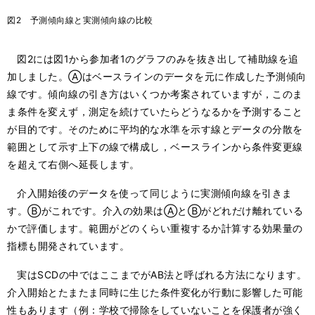
図2 予測傾向線と実測傾向線の比較
図2には図1から参加者1のグラフのみを抜き出して補助線を追
加しました。Ⓐはベースラインのデータを元に作成した予測傾向
線です。傾向線の引き方はいくつか考案されていますが，このま
ま条件を変えず，測定を続けていたらどうなるかを予測すること
が目的です。そのために平均的な水準を示す線とデータの分散を
範囲として示す上下の線で構成し，ベースラインから条件変更線
を超えて右側へ延長します。
介入開始後のデータを使って同じように実測傾向線を引きま
す。Ⓑがこれです。介入の効果はⒶとⒷがどれだけ離れている
かで評価します。範囲がどのくらい重複するか計算する効果量の
指標も開発されています。
実はSCDの中ではここまでがAB法と呼ばれる方法になります。
介入開始とたまたま同時に生じた条件変化が行動に影響した可能
性もあります（例：学校で掃除をしていないことを保護者が強く