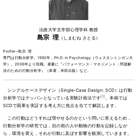
法政大学文学部心理学科 教授
島宗 理
（しまむね さとる）
Profile─島宗 理
専門は行動分析学。1992年，Ph.D. in Psychology（ウェスタンミシガン大
学）。2006年より現職。著書に『パフォーマンス・マネジメント：問題解
決のための行動分析学』（単著，米田出版）など。
シングルケースデザイン（Single-Case Design: SCD）は行動
[1]
分析学ではテッパンとなっている実験計画法です
。本稿では
SCDで因果を実証する考え方に焦点を当てて解説します。
この行動はどうすれば増やせるのかという問いに答えるため，
行動分析学の研究では，目の前の人や動物の行動を記録しなが
ら，環境を変え，それが行動に及ぼす影響を観測していきます。