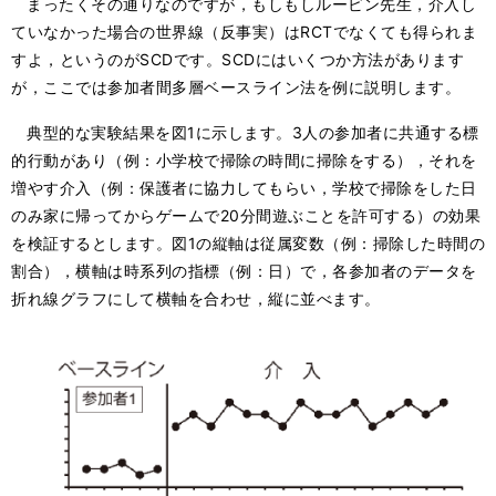
まったくその通りなのですが，もしもしルービン先生，介入し
ていなかった場合の世界線（反事実）はRCTでなくても得られま
すよ，というのがSCDです。SCDにはいくつか方法があります
が，ここでは参加者間多層ベースライン法を例に説明します。
典型的な実験結果を図1に示します。3人の参加者に共通する標
的行動があり（例：小学校で掃除の時間に掃除をする），それを
増やす介入（例：保護者に協力してもらい，学校で掃除をした日
のみ家に帰ってからゲームで20分間遊ぶことを許可する）の効果
を検証するとします。図1の縦軸は従属変数（例：掃除した時間の
割合），横軸は時系列の指標（例：日）で，各参加者のデータを
折れ線グラフにして横軸を合わせ，縦に並べます。