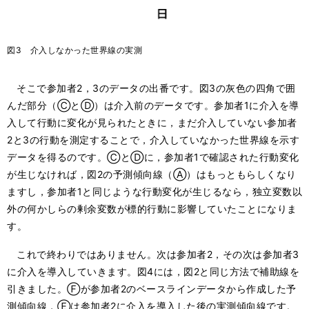
図3 介入しなかった世界線の実測
そこで参加者2，3のデータの出番です。図3の灰色の四角で囲
んだ部分（ⒸとⒹ）は介入前のデータです。参加者1に介入を導
入して行動に変化が見られたときに，まだ介入していない参加者
2と3の行動を測定することで，介入していなかった世界線を示す
データを得るのです。ⒸとⒹに，参加者1で確認された行動変化
が生じなければ，図2の予測傾向線（Ⓐ）はもっともらしくなり
ますし，参加者1と同じような行動変化が生じるなら，独立変数以
外の何かしらの剰余変数が標的行動に影響していたことになりま
す。
これで終わりではありません。次は参加者2，その次は参加者3
に介入を導入していきます。図4には，図2と同じ方法で補助線を
引きました。Ⓕが参加者2のベースラインデータから作成した予
測傾向線，Ⓔは参加者2に介入を導入した後の実測傾向線です。