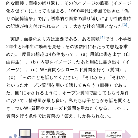
的な面接，面接の繰り返し，その他イメージの膨張（イメージ
化を促す）によっても強まる。1990年代に米国で起きた「偽
りの記憶論争」では，誘導的な面接の繰り返しにより性的虐待
[3]
の記憶が植え付けられるとして，大きな社会問題となった
。
[4]
実際，面接のあり方は重要である。ある実験
では，小学校
2年生と5年生に動画を見せ，その後数回にわたって想起を求
めた。1度目の想起は4条件あって，（a）用紙に書き出す（自
由再生），（b）内容をイメージしたあと用紙に書き出す（イ
メージ），（c）WH質問やクローズド質問を行う（質問），
（d）「～のことを話してください」「それから」「それで」
といったオープン質問を用いて話してもらう（面接）であっ
た。図1に示されるように，オープン質問で話してもらう条件
において，情報量が最も多い。私たちは子どもから話を聞くと
き，ついWH質問やクローズド質問を重ねたくなる。しかし，
質問を行う条件では質問の「答え」しか得られない。