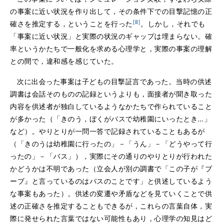
の事案に近い状況を作り出して，その条件下での目撃記憶の正
[8]
確さを推定する，ということを行った
。しかし，それでも
「事案に近い状況」と実際の状況のギャップは埋まらない。確
率というかたちで一般化を求める心理学と，実際の事案の理解
との間で，違和感を感じていた。
次に出会った事案は子どもの目撃証言であった。当時の供述
調書は会話そのものの記録というよりも，面接者が聞き取った
内容を供述者が独白しているようなかたちで作られていること
が多かった（「きのう，ぼくがバスで幼稚園にいったとき…」
など）。やりとりが一問一答で記録されていることもあるが
（「きのうは幼稚園に行ったの」－「うん」－「どうやって行
ったの」－「バス」），実際にその通りのやりとりが行われた
かどうかは不明であった（立会人が別の調書で「この子が『ブ
ーブ』と言っているのはバスのことです」と供述しているよう
な事案もあった）。供述の変遷や矛盾などを見ていくことで供
述の正確さを推定することもできるが，これらの言葉自体，実
際に発せられた言葉ではない可能性もあり，心理学の知見はど