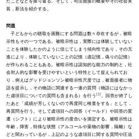
たことなどを振り返る。そして，司法面接の概要やその社会実
装，新法を紹介する。
問題
子どもからの聴取を困難にする問題は数々存在するが，被暗
示性もその一つである。被暗示性は，実際には体験していない
ことを体験したかのように信じてしまう傾向性であり，その亢
進により，体験していないことの記憶（虚記憶，偽りの記憶）
が作られることもある。被暗示性は認知的な能力の制約と，社
会対人的な影響を受けやすいという特性として捉えられてお
り，例えばグッドジョンソン被暗示性尺度では，被面接者に物
語を提示し，その物語に関連する一連の質問（物語にはなかっ
[2]
た虚項目についての質問も含まれる）を行う
。回答が終了し
たあと「成績が芳しくないので再度同じ検査をする」として，
再質問を行う。そして虚項目への回答（イールド）や回答の変
遷（シフト）により被暗示性の度合いを測定する。被暗示性は
年齢，障害，特殊な状態（アルコールや薬物の影響，隔離）な
どと関わっているが，上記のような虚項目に関する質問や圧迫