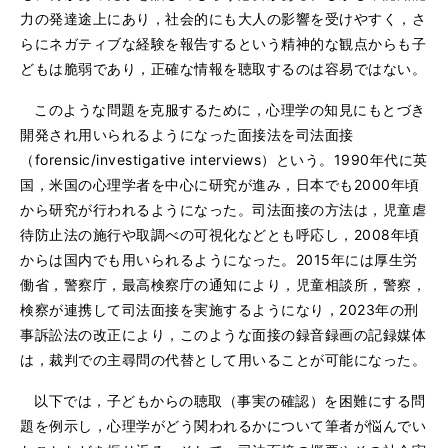
力の発達途上にあり，社会的にも大人の影響を受けやすく，さ
らにネガティブな経験を報告するという精神的な観点からも子
どもは脆弱であり，正確な情報を聴取するのは容易ではない。
このような問題を克服するために，心理学の知見にもとづき
開発され用いられるようになった面接法を司法面接
（forensic/investigative interviews）という。1990年代に英
国，米国の心理学者を中心に研究が進み，日本でも2000年頃
から研究が行われるようになった。司法面接の方法は，児童虐
待防止法の施行や取調べの可視化などとも呼応し，2008年頃
からは国内でも用いられるようになった。2015年には厚生労
働省，警察庁，最高検察庁の通知により，児童相談所，警察，
検察が連携して司法面接を実施するようになり，2023年の刑
事訴訟法の改正により，このような面接の録音録画の記録媒体
は，裁判での主尋問の代替として用いることが可能になった。
以下では，子どもからの聴取（事実の確認）を困難にする問
題を例示し，心理学がどう関われるかについて筆者が悩んでい