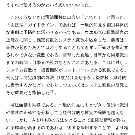
うすれば使えるのかという思いはつのった。
このようなときに司法面接に出会い「これだ！」と思った。
「面接法／ガイドライン」であれば，一般的知見を個別具体的
な事例に予防的に活かせるからである。ウエルズは目撃証言の
正確さに関し，推定変数とシステム変数を区別した。前者は，
事件が起きたあとではどうすることもできず，正確さを推定す
るしかできない変数である。目撃した距離，目撃から同定識別
までの時間，目撃者の視力などがこれにあたる。これに対し，
システム変数は，捜査機関がコントロールできる変数である。
例えば，同定識別の方法（1枚だけ見せるか，複数枚，継時的
に提示するかなど）であり，ウエルズはシステム変数の研究こ
[9]
そが重要だと指摘した
。
司法面接も同様である。一般的知見にもとづき，個別の識別
や供述の正確性を分析しても後付け的な推定の範囲を超えな
い。しかし，AよりもBの方法をとることで正確な情報が得ら
れる確率が高まるのであれば，後者を採用することで，より精
度の高い供述を得ることができるだろう。例えば，上述の実験