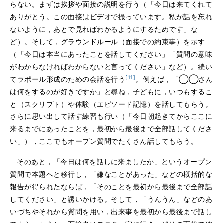
らない。まずは挨拶や面接の説明を行う（「今日は来てくれて
ありがとう。この面接はビデオで撮っています。私が話を忘れ
ないように，あとで見ればわかるようにするためです」な
ど）。そして，グラウンドルール（面接での約束事）を示す
（「今日は本当にあったことを話してください」「質問の意味
がわからなければわからないと言ってください」など）。続い
[11]
てラポール形成のための会話を行う
。例えば，「◯◯さん
は何をするのが好きですか」と尋ね，子どもに，いつもするこ
と（スクリプト）や体験（エピソード記憶）を話してもらう。
さらに思い出して話す練習も行い（「今日朝起きてからここに
来るまでにあったことを，最初から最後まで全部話してくださ
い」），ここでもオープン質問でたくさん話してもらう。
そのあと，「今日は何を話しに来ましたか」というオープン
質問で本題へと移行し，「嫌なことがあった」などの概括的な
報告が得られたならば，「そのことを最初から最後まで全部話
してください」と誘いかける。そして，「うんうん」などのあ
いづちやそれから質問を用い，出来事を最初から最後まで話し