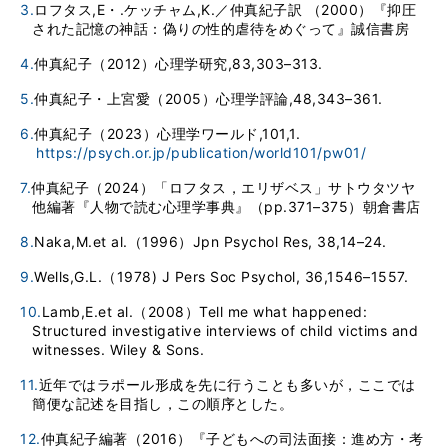
3.
ロフタス,E・.ケッチャム,K.／仲真紀子訳 （2000）『抑圧
された記憶の神話：偽りの性的虐待をめぐって』誠信書房
4.
仲真紀子（2012）心理学研究,83,303–313.
5.
仲真紀子・上宮愛（2005）心理学評論,48,343–361.
6.
仲真紀子（2023）心理学ワールド,101,1.
https://psych.or.jp/publication/world101/pw01/
7.
仲真紀子（2024）「ロフタス，エリザベス」サトウタツヤ
他編著『人物で読む心理学事典』（pp.371–375）朝倉書店
8.
Naka,M.et al.（1996）Jpn Psychol Res, 38,14–24.
9.
Wells,G.L.（1978) J Pers Soc Psychol, 36,1546–1557.
10.
Lamb,E.et al.（2008）Tell me what happened:
Structured investigative interviews of child victims and
witnesses. Wiley & Sons.
11.
近年ではラポール形成を先に行うことも多いが，ここでは
簡便な記述を目指し，この順序とした。
12.
仲真紀子編著（2016）『子どもへの司法面接：進め方・考