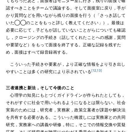
てもらったあと，面接者はモニター室に行き，残りの面接で確
認すべきことをチームで議論する。そして面接室に戻り，手が
かり質問などを用いながら残りの面接を行う（「さっき話して
いた◯◯のことをもっと詳しく教えてください」）。最後は
必要に応じて，子どもが話していないことがらについても確認
し，クロージングの手続き（話してくれたことへの感謝，質問
や要望など）をもって面接を終了する。正確な記録を残すた
め，面接はすべて録音録画する。
こういった手続きや要素が，より正確な情報をより引き出し
[12,13]
やすいことは多くの研究により示されている
三者連携と新法，そして今後のこと
心理学の知見にもとづくガイドラインが作られたとしても，
それがすぐに社会で用いられるようになるとは限らない。社会
実装のためには，研究者，実務家，政策立案者が課題や解決法
を共有する必要がある。こういった橋渡しには実務家との共同
研究，実務家への講義や研修，特に，そこでの情報交換や質疑
応答，そして研究者が施策につながる委員会に参加することな