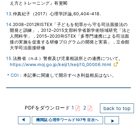
え方とトレーニング』有斐閣
13.
仲真紀子（2017）心理学評論,60,404–418.
14.
2008–2012RISTEX「子どもを犯罪から守る司法面接法の
開発と訓練」，2012–2015文部科学省新学術領域研究「法と
人間科学」，2015–2020RISTEX「多専門連携による司法面
接の実施を促進する研修プログラムの開発と実装」，立命館
大学司法面接研修
15.
法務省（n.d.）警察及び児童相談所との連携について,
https://www.moj.go.jp/keiji1/keiji10_00006.html
＊COI
：本記事に関連して開示すべき利益相反はない。
PDFをダウンロード
1
2
back to top
機関誌 心理学ワールド107号 目次へ