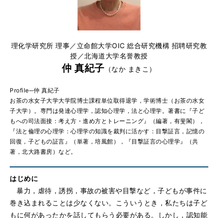
理化学研究所 理事／立命館大学OIC 総合研究機構 招聘研究教
授／北海道大学名誉教授
仲 真紀子
（なか まきこ）
Profile─仲 真紀子
お茶の水女子大学大学院博士課程単位取得退学，学術博士（お茶の水女
子大学）。専門は発達心理学，認知心理学，法と心理学。著書に『子ど
もへの司法面接：考え方・進め方とトレーニング』（編著，有斐閣），
『法と倫理の心理学：心理学の知識を裁判に活かす：目撃証言，記憶の
回復，子どもの証言』（単著，培風館），『目撃証言の心理学』（共
著，北大路書房）など。
はじめに
暴力，虐待，誘拐，事故の被害や目撃など，子どもが事件に
巻き込まれることは少なくない。こういうとき，私たちは子ど
もに何があったかを話してもらう必要がある。しかし，認知能