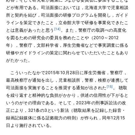
どが有用である。司法面接においては，北海道大学で児童相談
所と契約を結び，司法面接の研修プログラムを開発し，ガイド
ラインを策定できたこと，立命館大学で研修を事業化できたこ
[14]
とは意義があったと思う
。また，警察庁の取調べの高度化
を図るための研究会の委員を務めたことや（2010～2012
年），警察庁，文部科学省，厚生労働省などで事実調査に係る
研修やガイドラインの策定に関わらせていただいたこともあり
がたかった。
こういったなかで2015年10月28日に厚生労働省，警察庁，
最高検察庁が通知を出し，児童相談所，警察，検察が連携して
[15]
司法面接を実施することを推奨する通知が出された
。 聴取
を繰り返すと精神的な負担がかかり，供述の信用性が下がると
いうのがその理由である。そして，2023年の刑事訴訟法の改
正により，321条の3という新法（聴取結果を記録した録音・
録画記録媒体に係る証拠能力の特則）が作られ，同年12月15
日より施行されている。