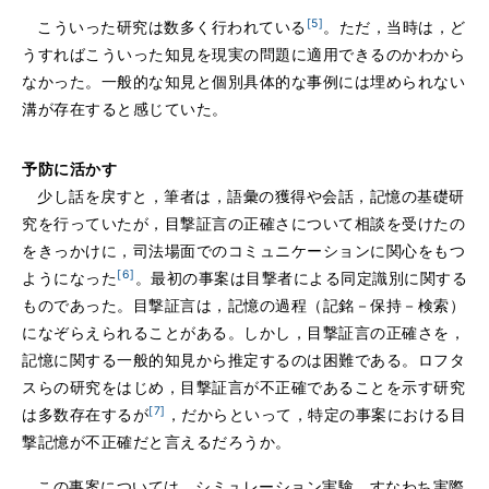
[5]
こういった研究は数多く行われている
。ただ，当時は，ど
うすればこういった知見を現実の問題に適用できるのかわから
なかった。一般的な知見と個別具体的な事例には埋められない
溝が存在すると感じていた。
予防に活かす
少し話を戻すと，筆者は，語彙の獲得や会話，記憶の基礎研
究を行っていたが，目撃証言の正確さについて相談を受けたの
をきっかけに，司法場面でのコミュニケーションに関心をもつ
[6]
ようになった
。最初の事案は目撃者による同定識別に関する
ものであった。目撃証言は，記憶の過程（記銘－保持－検索）
になぞらえられることがある。しかし，目撃証言の正確さを，
記憶に関する一般的知見から推定するのは困難である。ロフタ
スらの研究をはじめ，目撃証言が不正確であることを示す研究
[7]
は多数存在するが
，だからといって，特定の事案における目
撃記憶が不正確だと言えるだろうか。
この事案については，シミュレーション実験，すなわち実際