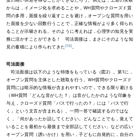
からは，イメージ化を求めることや，WH質問やクローズド質
問の多用，面接を繰り返すことを避け，オープンな質問を用い
た面接を少ない回数行うことで，正確な情報がより多く得られ
ることが示唆される。そのように考えれば，心理学の知見を実
務に活かすことができる！ 司法面接は，まさにそのような知
[10]
見の蓄積により作られてきた
。
司法面接
司法面接は以下のような特徴をもっている（図2）。第1に，
オープン質問を主体とした聴取を行う。WH質問やクローズド
質問には暗示的な情報が含まれやすいので，できる限り避ける
（WH質問「どんな音がした？」は音がしたかのような印象を
与え，クローズド質問「バスで行ったの？」には「バスで行
く」という文言が含まれる）。一問一答で確認するのではな
く，「何があったか話してください。どんなことでも，覚えて
いることを最初から最後まで全部話してください」などの広い
オープン質問（誘いかけ）を用い，子どもに自発的に，自分の