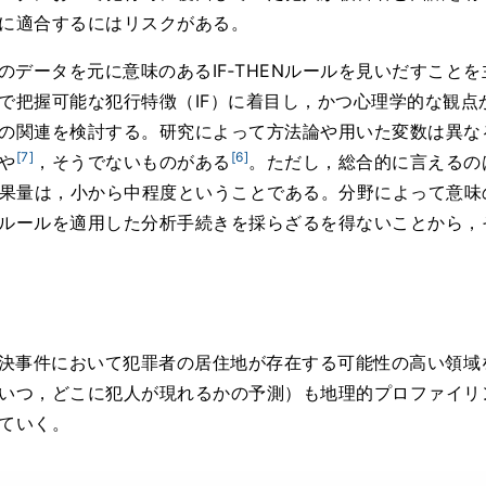
に適合するにはリスクがある。
のデータを元に意味のあるIF‐THENルールを見いだすこと
把握可能な犯行特徴（IF）に着目し，かつ心理学的な観点から
の関連を検討する。研究によって方法論や用いた変数は異な
[7]
[6]
や
，そうでないものがある
。ただし，総合的に言えるの
得る効果量は，小から中程度ということである。分野によって意
ルールを適用した分析手続きを採らざるを得ないことから，
決事件において犯罪者の居住地が存在する可能性の高い領域
いつ，どこに犯人が現れるかの予測）も地理的プロファイリ
ていく。