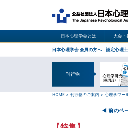
日本心理学会とは
大会・
日本心理学会 会員の方へ
認定心理
刊行物
HOME
刊行物のご案内
心理学ワー
前のペ
【特集】