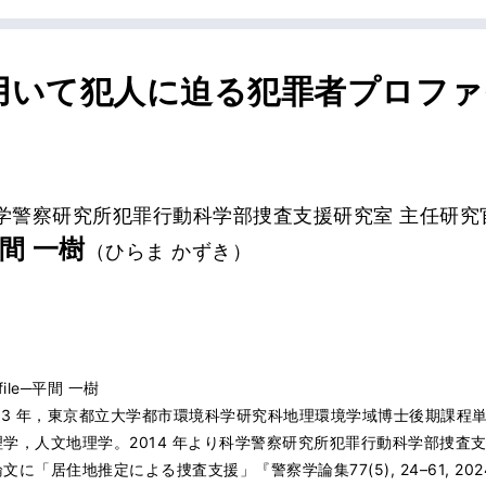
用いて犯人に迫る犯罪者プロファ
学警察研究所犯罪行動科学部捜査支援研究室 主任研究
間 一樹
（ひらま かずき）
ofile─平間 一樹
023 年，東京都立大学都市環境科学研究科地理環境学域博士後期課程
理学，人文地理学。2014 年より科学警察研究所犯罪行動科学部捜査支
文に「居住地推定による捜査支援」『警察学論集77(5), 24–61, 202