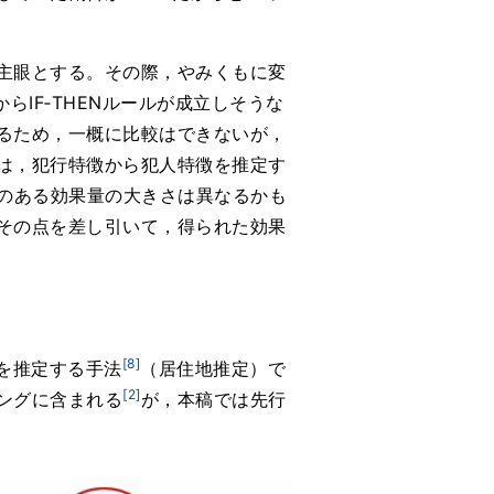
を主眼とする。その際，やみくもに変
IF‐THENルールが成立しそうな
るため，一概に比較はできないが，
は，犯行特徴から犯人特徴を推定す
味のある効果量の大きさは異なるかも
その点を差し引いて，得られた効果
[8]
を推定する手法
（居住地推定）で
[2]
ングに含まれる
が，本稿では先行