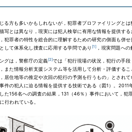
じる方も多いかもしれないが，犯罪者プロファイリングとは
描写とは異なり，現実には犯人検挙に有用な情報を提供する
，犯罪者の特性を総合的に理解するための研究の側面も併せ
[1]
として体系化し捜査に応用する学問であり
，現実問題への
[2]
ングは，警察庁の定義
では「犯行現場の状況，犯行の手段
，また情報分析支援システム等を活用して分析・評価するこ
，居住地等の推定や次回の犯行の予測を行うもの」とされて
件の犯人に迫る情報を提供する技術である（図1）。2011年か
た156名への調査の結果，131（46％）事件において，
に行われている。