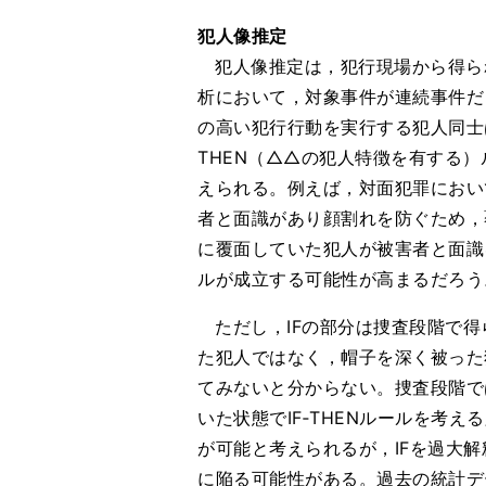
犯人像推定
犯人像推定は，犯行現場から得ら
析において，対象事件が連続事件だ
の高い犯行行動を実行する犯人同士
THEN（△△の犯人特徴を有する
えられる。例えば，対面犯罪におい
者と面識があり顔割れを防ぐため，
に覆面していた犯人が被害者と面識を
ルが成立する可能性が高まるだろう
ただし，IFの部分は捜査段階で
た犯人ではなく，帽子を深く被った
てみないと分からない。捜査段階で
いた状態でIF‐THENルールを
が可能と考えられるが，IFを過大解
に陥る可能性がある。過去の統計デ