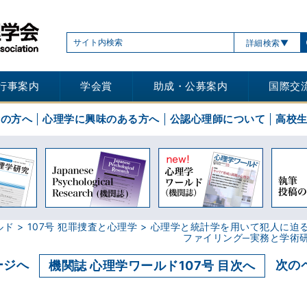
詳細検索
行事案内
学会賞
助成・公募案内
国際交
士の方へ
心理学に興味のある方へ
公認心理師について
高校
ルド
107号 犯罪捜査と心理学
心理学と統計学を用いて犯人に迫
ファイリング─実務と学術
ージへ
次の
機関誌 心理学ワールド107号 目次へ