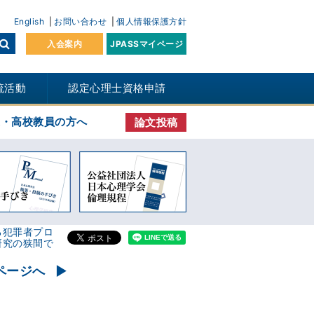
English
お問い合わせ
個人情報保護方針
入会案内
JPASSマイページ
流活動
認定心理士資格申請
生・高校教員の方へ
論文投稿
る犯罪者プロ
研究の狭間で
ページへ