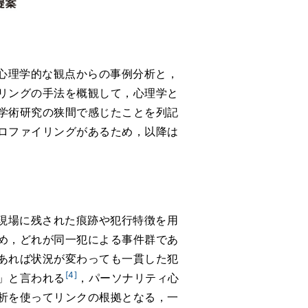
心理学的な観点からの事例分析と，
リングの手法を概観して，心理学と
学術研究の狭間で感じたことを列記
ロファイリングがあるため，以降は
現場に残された痕跡や犯行特徴を用
め，どれが同一犯による事件群であ
あれば状況が変わっても一貫した犯
[4]
」と言われる
，パーソナリティ心
析を使ってリンクの根拠となる，一