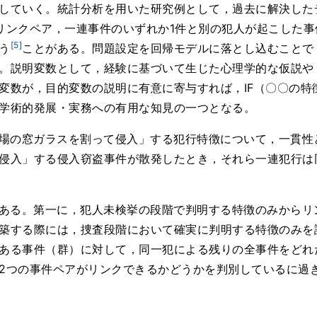
していく。統計分析を用いた研究例として，過去に解決した
リンクペア，一連事件のいずれか1件と別の犯人が起こした
[5]
う
ことがある。問題設定を回帰モデルに落とし込むことで
。説明変数として，経験に基づいて生じた心理学的な仮説や
変数が，目的変数の説明に有意に寄与すれば，IF（〇〇の特徴
学術的発展・実務への有用な知見の一つとなる。
場の窓ガラスを割って侵入」する犯行特徴について，一貫性
侵入」する侵入窃盗事件が散発したとき，それら一連犯行は
ある。第一に，犯人未検挙の段階で判明する特徴のみからリ
築する際には，捜査段階において確実に判明する特徴のみを
ある事件（群）に対して，同一犯による残りの全事件をどれ
2つの事件ペアがリンクできるかどうかを判別しているに過