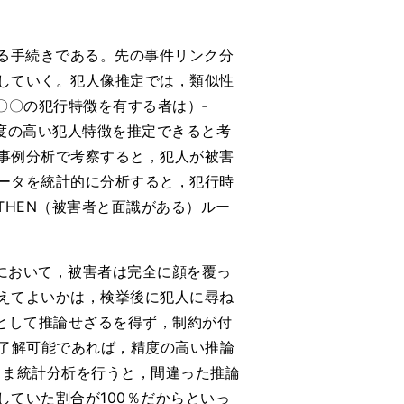
る手続きである。先の事件リンク分
していく。犯人像推定では，類似性
（〇〇の犯行特徴を有する者は）‐
度の高い犯人特徴を推定できると考
事例分析で考察すると，犯人が被害
ータを統計的に分析すると，犯行時
THEN（被害者と面識がある）ルー
において，被害者は完全に顔を覆っ
えてよいかは，検挙後に犯人に尋ね
として推論せざるを得ず，制約が付
に了解可能であれば，精度の高い推論
いまま統計分析を行うと，間違った推論
ていた割合が100％だからといっ