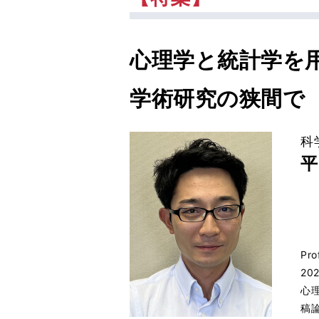
心理学と統計学を
学術研究の狭間で
科
平
Pr
2
心
稿論