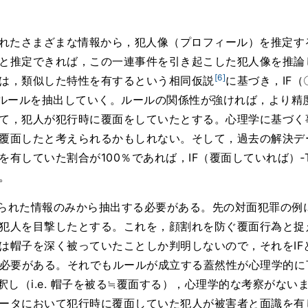
れたさまざまな情報から，犯人像（プロフィール）を推定す
と推定できれば，この一連事件を引き起こした犯人像を推論
[6]
は，類似した特性を有するという相同仮説
に基づき，IF
）ルールを抽出していく。ルールの関係性が強ければ，より精
て，犯人が犯行時に覆面をしていたとする。心理学に基づく
覆面したと考えられるかもしれない。そして，過去の解決デ
有していた割合が100％であれば，IF（覆面していれば）‐
。
得られた情報のみから抽出する必要がある。先の対面犯罪の例
犯人を目撃したとする。これを，顔割れを防ぐ覆面行為と捉
は帽子を深く被っていたことしか判明しないので，それをIF
考える必要がある。それでもルールが成立する蓋然性が心理学的
釈し（i.e. 帽子を被る≒覆面する），心理学的な考察がな
ータにおいて犯行時に覆面していた犯人が被害者と面識を有し