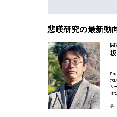
悲嘆研究の最新動
関
坂
Pr
大
リ
体
ー
著