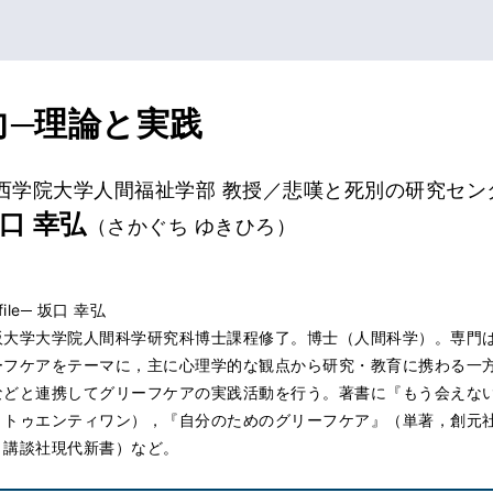
向─理論と実践
西学院大学人間福祉学部 教授／悲嘆と死別の研究セン
口 幸弘
（さかぐち ゆきひろ）
ofile─ 坂口 幸弘
阪大学大学院人間科学研究科博士課程修了。博士（人間科学）。専門
ーフケアをテーマに，主に心理学的な観点から研究・教育に携わる一
などと連携してグリーフケアの実践活動を行う。著書に『もう会えな
・トゥエンティワン），『自分のためのグリーフケア』（単著，創元
，講談社現代新書）など。