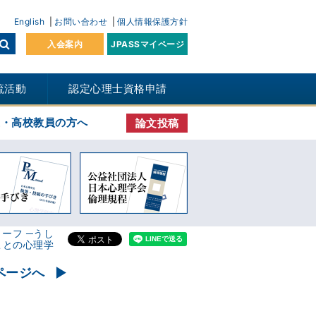
English
お問い合わせ
個人情報保護方針
入会案内
JPASSマイページ
流活動
認定心理士資格申請
生・高校教員の方へ
論文投稿
ーフ ─うし
ことの心理学
ページへ