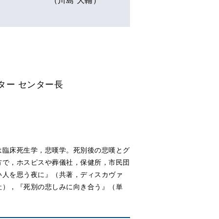
ター センター長
は臨床死生学，悲嘆学。死別後の悲嘆とグ
方で，ホスピスや葬儀社，保健所，市民団
い人を思う夜に』（共著，ディスカヴァ
社），『死別の悲しみに向き合う』（単