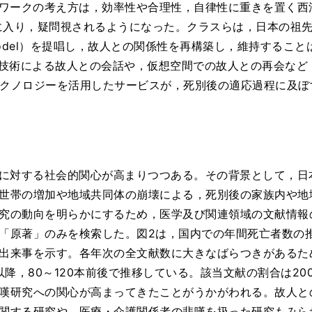
ワークの考え方は，効率性や合理性，自律性に重きを置く西
代に入り，疑問視されるようになった。クラスらは，日本の祖
onds model）を提唱し，故人との関係性を再構築し，維持す
I技術による故人との会話や，仮想空間での故人との再会など
クノロジーを活用したサービスが，死別後の適応過程に及ぼ
に対する社会的関心が高まりつつある。その背景として，日
世帯の増加や地域共同体の崩壊による，死別後の家族内や地
究の動向を明らかにするため，医学及び関連領域の文献情報
「原著」のみを検索した。図2は，国内での年間死亡者数の
出来事を示す。各年次の全文献数に大きなばらつきがあるた
以降，80～120本前後で推移している。該当文献の割合は2
嘆研究への関心が高まってきたことがうかがわれる。故人と
関する研究や，医療・介護関係者の悲嘆を扱った研究もみら