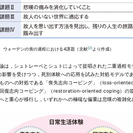
[2]
1 ウォーデンの喪の過程における4課題（文献
より作成）
，シュトレーベとシュトによって提唱された二重過程モデル（dua
の影響を受けつつ，死別体験への応用を試みた対処モデルで
への対処である「喪失志向コーピング」（loss-oriented
向コーピング」（restoration-oriented copin
へと重心が移行し，いずれかへの極端な偏重は悲嘆の複雑化