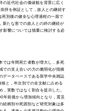
洋の近代社会の価値観を背景に広く
先崇拝を例証として，故人との継続す
ることは死別後の健全な心理過程の一面で
，新たな形での故人との絆の継続が
す影響については慎重に検討する必
本では年間死亡者数が増大し，多死
域での支え合いの力の脆弱化が指摘
のデータベースである医学中央雑誌
推移と，年次別での全文献に占める
め，実数ではなく割合を提示した。
000年前後から増加傾向となり，震災
の続柄別や死因別など研究対象は多
れる。遺族への支援活動や心理的介