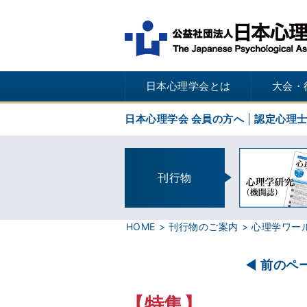
日本心理学会とは
大会・
日本心理学会 会員の方へ
認定心理
刊行物
HOME
刊行物のご案内
心理学ワー
前のペ
【特集】