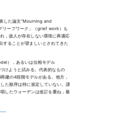
文“Mourning and
グリーフワーク」（grief work）も
放され，故人が存在しない環境に再適応
出することが望ましいとされてきた
model），あるいは位相モデル
順序づけようと試みる。代表的なもの
再建の4段階モデルがある。他方，
固定した順序は特に規定していない。課
提唱したウォーデンは改訂を重ね，最