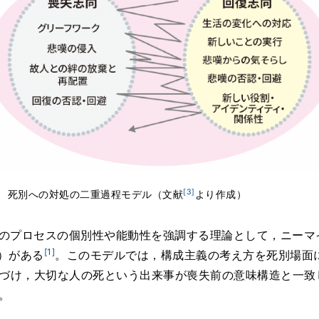
[3]
1 死別への対処の二重過程モデル（文献
より作成）
のプロセスの個別性や能動性を強調する理論として，ニーマ
[1]
del）がある
。このモデルでは，構成主義の考え方を死別場面
づけ，大切な人の死という出来事が喪失前の意味構造と一致
。