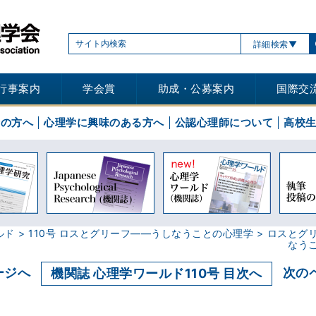
詳細検索
行事案内
学会賞
助成・公募案内
国際交
士の方へ
心理学に興味のある方へ
公認心理師について
高校
ルド
110号 ロスとグリーフ――うしなうことの心理学
ロスとグリ
なう
ージへ
次の
機関誌 心理学ワールド110号 目次へ