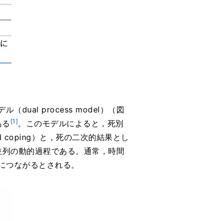
l process model）（図
[1]
ある
。このモデルによると，死別
 coping）と，死の二次的結果とし
g）の並列の動的過程である。通常，時間
につながるとされる。