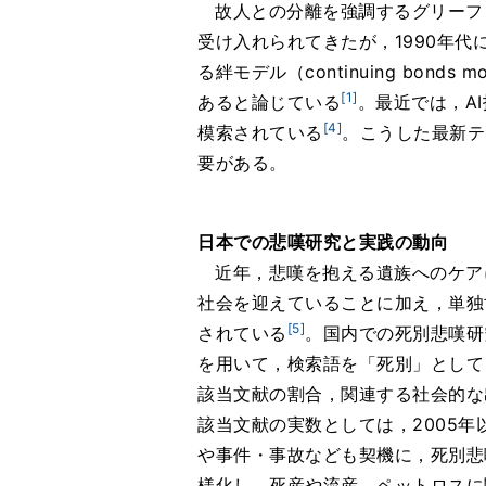
故人との分離を強調するグリーフ
受け入れられてきたが，1990年
る絆モデル（continuing b
[1]
あると論じている
。最近では，A
[4]
模索されている
。こうした最新テ
要がある。
日本での悲嘆研究と実践の動向
近年，悲嘆を抱える遺族へのケア
社会を迎えていることに加え，単独
[5]
されている
。国内での死別悲嘆研
を用いて，検索語を「死別」として
該当文献の割合，関連する社会的な
該当文献の実数としては，2005年
や事件・事故なども契機に，死別悲
様化し，死産や流産，ペットロスに