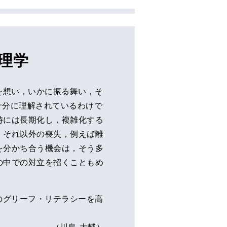
理学
を想い，いかに振る舞い，そ
も十分に理解されているわけで
時には長期化し，複雑化する
，それ以外の喪失，例えば離
を分かち合う機会は，そう多
の中での対立を招くこともめ
のグリーフ・リテラシーを高
（川島 大輔）