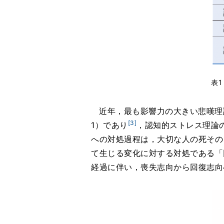
表
近年，最も影響力の大きい悲嘆理論は
[3]
1）であり
，認知的ストレス理論
への対処過程は，大切な人の死そのもの
て生じる変化に対する対処である「回復志
経過に伴い，喪失志向から回復志向