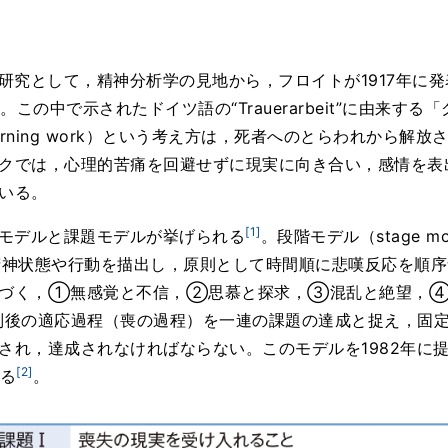
として，精神分析学の見地から，フロイトが1917年に発表した論
。この中で示されたドイツ語の“Trauerarbeit”に由来する「
rning work）という考え方は，死者へのとらわれから解
クでは，心理的苦痛を回避せずに現実に向き合い，感情を表
いる。
[1]
モデルと課題モデルが挙げられる
。段階モデル（stage 
遺族の精神状態や行動を描出し，原則として時間順に悲嘆反応を
基づく，①無感覚と不信，②思慕と探求，③混乱と絶望，④
は，死別後の適応過程（喪の過程）を一連の課題の達成と捉え，
され，達成されなければならない。このモデルを1982年に
[2]
いる
。