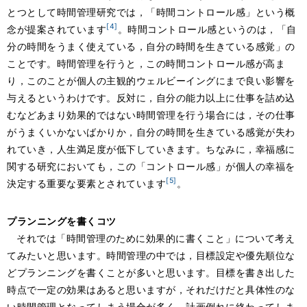
とつとして時間管理研究では，「時間コントロール感」という概
[4]
念が提案されています
。時間コントロール感というのは，「自
分の時間をうまく使えている，自分の時間を生きている感覚」の
ことです。時間管理を行うと，この時間コントロール感が高ま
り，このことが個人の主観的ウェルビーイングにまで良い影響を
与えるというわけです。反対に，自分の能力以上に仕事を詰め込
むなどあまり効果的ではない時間管理を行う場合には，その仕事
がうまくいかないばかりか，自分の時間を生きている感覚が失わ
れていき，人生満足度が低下していきます。ちなみに，幸福感に
関する研究においても，この「コントロール感」が個人の幸福を
[5]
決定する重要な要素とされています
。
プランニングを書くコツ
それでは「時間管理のために効果的に書くこと」について考え
てみたいと思います。時間管理の中では，目標設定や優先順位な
どプランニングを書くことが多いと思います。目標を書き出した
時点で一定の効果はあると思いますが，それだけだと具体性のな
い時間管理となってしまう場合が多く，計画倒れに終わってしま