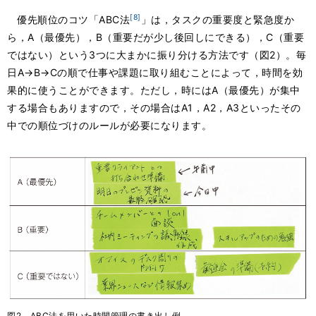
[8]
優先順位のコツ「ABC法
」は，タスクの重要度と緊急度か
ら，A（最優先），B（重要だが少し後回しにできる），C（重要
ではない）という3つに大まかに振り分ける方法です（図2）。毎
日A→B→Cの順で仕事や課題に取り組むことによって，時間を効
果的に使うことができます。ただし，時にはA（最優先）が集中
する場合もありますので，その場合はA1，A2，A3といったその
中での順位づけのルールが必要になります。
図2 ABC法を用いた時間管理の書き出し例