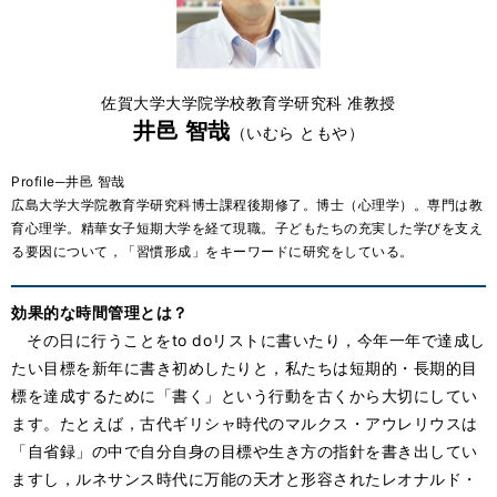
佐賀大学大学院学校教育学研究科 准教授
井邑 智哉
（いむら ともや）
Profile─井邑 智哉
広島大学大学院教育学研究科博士課程後期修了。博士（心理学）。専門は教
育心理学。精華女子短期大学を経て現職。子どもたちの充実した学びを支え
る要因について，「習慣形成」をキーワードに研究をしている。
効果的な時間管理とは？
その日に行うことをto doリストに書いたり，今年一年で達成し
たい目標を新年に書き初めしたりと，私たちは短期的・長期的目
標を達成するために「書く」という行動を古くから大切にしてい
ます。たとえば，古代ギリシャ時代のマルクス・アウレリウスは
「自省録」の中で自分自身の目標や生き方の指針を書き出してい
ますし，ルネサンス時代に万能の天才と形容されたレオナルド・