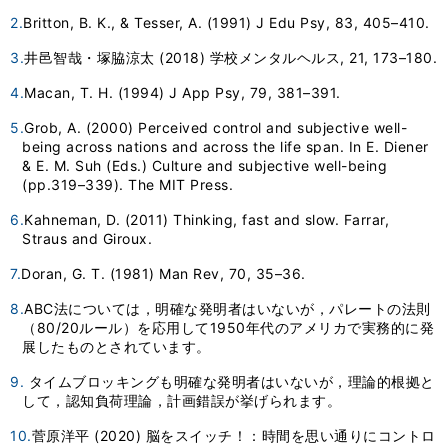
2.
Britton, B. K., & Tesser, A. (1991) J Edu Psy, 83, 405–410.
3.
井邑智哉・塚脇涼太 (2018) 学校メンタルヘルス, 21, 173–180.
4.
Macan, T. H. (1994) J App Psy, 79, 381–391.
5.
Grob, A. (2000) Perceived control and subjective well-
being across nations and across the life span. In E. Diener
& E. M. Suh (Eds.) Culture and subjective well-being
(pp.319–339). The MIT Press.
6.
Kahneman, D. (2011) Thinking, fast and slow. Farrar,
Straus and Giroux.
7.
Doran, G. T. (1981) Man Rev, 70, 35–36.
8.
ABC法については，明確な発明者はいないが，パレートの法則
（80/20ルール）を応用して1950年代のアメリカで実務的に発
展したものとされています。
9.
タイムブロッキングも明確な発明者はいないが，理論的根拠と
して，認知負荷理論，計画錯誤が挙げられます。
10.
菅原洋平 (2020) 脳をスイッチ！：時間を思い通りにコントロ