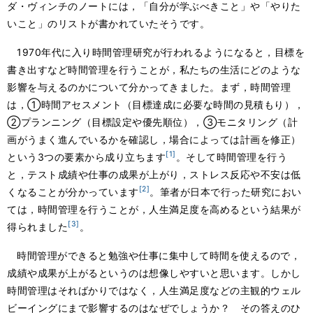
ダ・ヴィンチのノートには，「自分が学ぶべきこと」や「やりた
いこと」のリストが書かれていたそうです。
1970年代に入り時間管理研究が行われるようになると，目標を
書き出すなど時間管理を行うことが，私たちの生活にどのような
影響を与えるのかについて分かってきました。まず，時間管理
は，①時間アセスメント（目標達成に必要な時間の見積もり），
②プランニング（目標設定や優先順位），③モニタリング（計
画がうまく進んでいるかを確認し，場合によっては計画を修正）
[1]
という3つの要素から成り立ちます
。そして時間管理を行う
と，テスト成績や仕事の成果が上がり，ストレス反応や不安は低
[2]
くなることが分かっています
。筆者が日本で行った研究におい
ては，時間管理を行うことが，人生満足度を高めるという結果が
[3]
得られました
。
時間管理ができると勉強や仕事に集中して時間を使えるので，
成績や成果が上がるというのは想像しやすいと思います。しかし
時間管理はそればかりではなく，人生満足度などの主観的ウェル
ビーイングにまで影響するのはなぜでしょうか？ その答えのひ