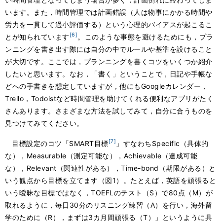
います。また，時間管理では計画錯誤（人は物事にかかる時間や
労力を一貫して過小評価する）という心理的バイアスが起こるこ
[6]
とが知られています
。このような事態を避けるためにも，プラ
ンニングを書き出す際には自分の中でルールや基準を設けること
が大切です。ここでは，プランニングを書くコツをいくつか紹介
したいと思います。なお，「書く」ということで，日記や手帳な
どへの手書きを想定していますが，他にもGoogleカレンダー，
Trello，Todoistなど時間管理を助けてくれる便利なアプリがたく
さんあります。さまざまな方法を試してみて，自分に合うものを
見つけてみてください。
[7]
目標設定のコツ「SMART目標
」すなわちSpecific（具体的
な），Measurable（測定可能な），Achievable（達成可能
な），Relevant（関連性がある），Time-bond（期限がある）と
いう観点から目標を立てます（図1）。たとえば，英語を頑張ると
いう曖昧な目標ではなく，TOEFLのテスト（S）で80点（M）が
取れるように，毎日30分のリスニング練習（A）を行い，海外留
学のために（R），まずは3カ月間頑張る（T）」というように具