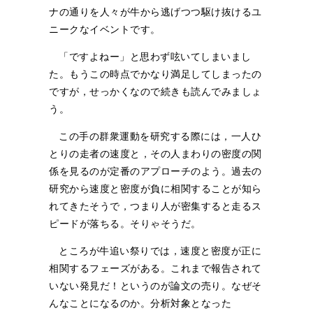
ナの通りを人々が牛から逃げつつ駆け抜けるユ
ニークなイベントです。
「ですよねー」と思わず呟いてしまいまし
た。もうこの時点でかなり満足してしまったの
ですが，せっかくなので続きも読んでみましょ
う。
この手の群衆運動を研究する際には，一人ひ
とりの走者の速度と，その人まわりの密度の関
係を見るのが定番のアプローチのよう。過去の
研究から速度と密度が負に相関することが知ら
れてきたそうで，つまり人が密集すると走るス
ピードが落ちる。そりゃそうだ。
ところが牛追い祭りでは，速度と密度が正に
相関するフェーズがある。これまで報告されて
いない発見だ！というのが論文の売り。なぜそ
んなことになるのか。分析対象となった