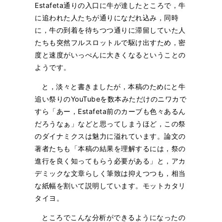
Estafeta通りの入口に牛が達したところで，牛
に追われた人たちが通りになだれ込み，同時
に，牛の到着を待ちつつ通りに滞留していた人
たちも突然フルスロットルで駆け出すため，密
度と速度がいっぺんに大きくなるということの
ようです。
と，淡々と書きましたが，本稿のためにと牛
追い祭りのYouTubeを数本みただけのニワカで
すら「あー，Estafeta前のカーブも色々あるん
だろうなぁ」などと思ってしまうほど，この祭
のダイナミクスは魅力に溢れています。論文の
著者たちも「本稿の結果を理解するには，祭の
進行を良く知ってもらう必要がある」と，アカ
デミックな文章らしく筆致は抑えつつも，相当
な紙幅を割いて説明しています。モットカタリ
タイヨ。
ところでこんな分析ができるようになったの