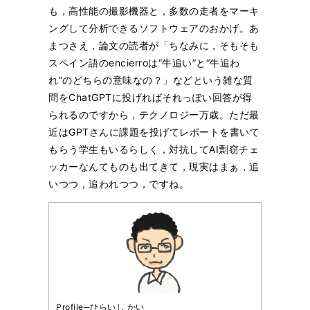
も，高性能の撮影機器と，多数の走者をマーキ
ングして分析できるソフトウェアのおかげ。あ
まつさえ，論文の読者が「ちなみに，そもそも
スペイン語のencierroは“牛追い”と“牛追わ
れ”のどちらの意味なの？」などという雑な質
問をChatGPTに投げればそれっぽい回答が得
られるのですから，テクノロジー万歳。ただ最
近はGPTさんに課題を投げてレポートを書いて
もらう学生もいるらしく，対抗してAI剽窃チェ
ッカーなんてものも出てきて，現実はまぁ，追
いつつ，追われつつ，ですね。
Profile─ひらいし かい