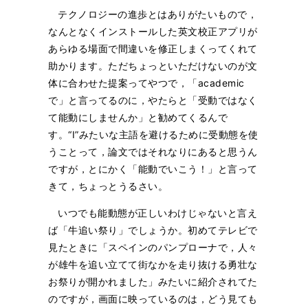
テクノロジーの進歩とはありがたいもので，
なんとなくインストールした英文校正アプリが
あらゆる場面で間違いを修正しまくってくれて
助かります。ただちょっといただけないのが文
体に合わせた提案ってやつで，「academic
で」と言ってるのに，やたらと「受動ではなく
て能動にしませんか」と勧めてくるんで
す。“I”みたいな主語を避けるために受動態を使
うことって，論文ではそれなりにあると思うん
ですが，とにかく「能動でいこう！」と言って
きて，ちょっとうるさい。
いつでも能動態が正しいわけじゃないと言え
ば「牛追い祭り」でしょうか。初めてテレビで
見たときに「スペインのパンプローナで，人々
が雄牛を追い立てて街なかを走り抜ける勇壮な
お祭りが開かれました」みたいに紹介されてた
のですが，画面に映っているのは，どう見ても