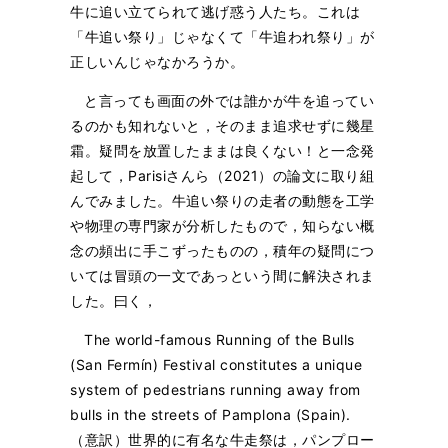
牛に追い立てられて逃げ惑う人たち。これは
「牛追い祭り」じゃなくて「牛追われ祭り」が
正しいんじゃなかろうか。
と言っても画面の外では誰かが牛を追ってい
るのかも知れないと，そのまま追求せずに幾星
霜。疑問を放置したままは良くない！と一念発
起して，Parisiさんら（2021）の論文に取り組
んでみました。牛追い祭りの走者の動態を工学
や物理の専門家が分析したもので，知らない概
念の頻出に手こずったものの，積年の疑問につ
いては冒頭の一文であっという間に解決されま
した。曰く，
The world-famous Running of the Bulls
(San Fermín) Festival constitutes a unique
system of pedestrians running away from
bulls in the streets of Pamplona (Spain).
（意訳）世界的に有名な牛走祭は，パンプロー