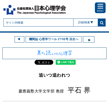
MENU
詳細検索
機関誌 心理学ワールド110号 目次へ
追いつ追われつ
平石 界
慶應義塾大学文学部 教授