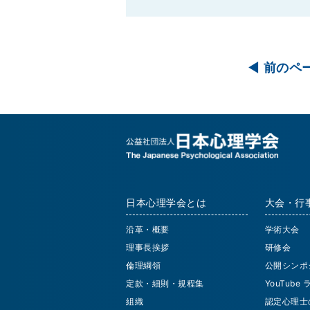
前のペ
日本心理学会とは
大会・行
沿革・概要
学術大会
理事長挨拶
研修会
倫理綱領
公開シンポ
定款・細則・規程集
YouTube
組織
認定心理士