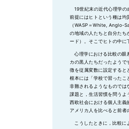
19世紀末の近代心理学
前提にはヒトという種は均
（WASP＝White, Ang
の地域の人たちと自分たち
ード）。そこでヒトの中に
心理学における比較の眼
カの黒人たちだったようで
徴を従属変数に設定すると
根本には「学校で習ったこ
非難されるようなものでは
課題と，生活習慣を問うよ
西欧社会における個人主義
アメリカ人を比べると前者
こうしたときに，比較に