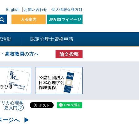
English
お問い合わせ
個人情報保護方針
入会案内
JPASSマイページ
流活動
認定心理士資格申請
生・高校教員の方へ
論文投稿
フリカ心理学
史入門②
ページへ