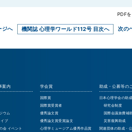
PDF
ージへ
次の
機関誌 心理学ワールド112号 目次へ
事案内
学会賞
助成・公募等の
国際賞
日本心理学会の助
国際賞受賞者
研究会制度
ジウム
優秀論文賞
国際会議旅費補
 ライブ
優秀論文賞受賞論文
災害復興助成
の会 イベント
心理学ミュージアム優秀作品賞
関連団体の助成・