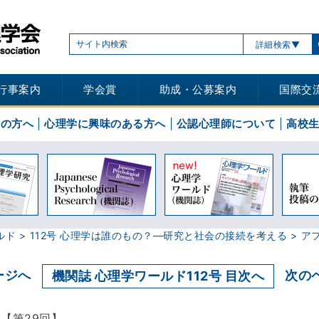
詳細検索
行事案内
学会賞
助成・公募案内
国際交
士の方へ
心理学に興味のある方へ
公認心理師について
高校
ルド
112号 心理学は誰のもの？―研究と社会の接続を考える
ア
ージへ
次の
機関誌 心理学ワールド112号 目次へ
【第29回】