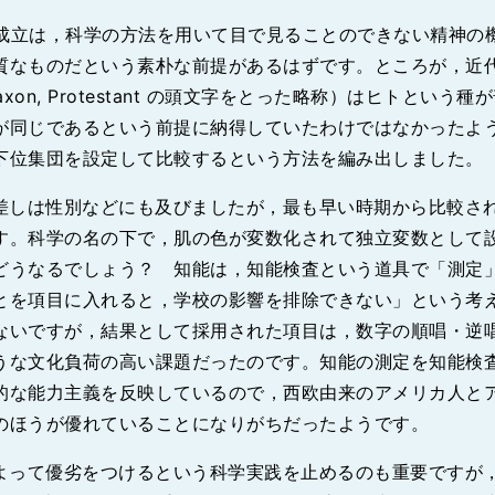
の成立は，科学の方法を用いて目で見ることのできない精神の
質なものだという素朴な前提があるはずです。ところが，近
lo-Saxon, Protestant の頭文字をとった略称）はヒトと
が同じであるという前提に納得していたわけではなかったよ
下位集団を設定して比較するという方法を編み出しました。
差しは性別などにも及びましたが，最も早い時期から比較さ
す。科学の名の下で，肌の色が変数化されて独立変数として
どうなるでしょう？ 知能は，知能検査という道具で「測定
とを項目に入れると，学校の影響を排除できない」という考
ないですが，結果として採用された項目は，数字の順唱・逆
うな文化負荷の高い課題だったのです。知能の測定を知能検
的な能力主義を反映しているので，西欧由来のアメリカ人と
のほうが優れていることになりがちだったようです。
よって優劣をつけるという科学実践を止めるのも重要ですが