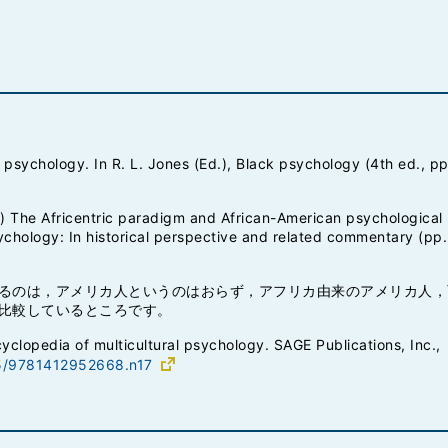
an psychology. In R. L. Jones (Ed.), Black psychology (4th ed., 
 The Africentric paradigm and African-American psychological li
sychology: In historical perspective and related commentary (pp
るのは，アメリカ人というのはおらず，アフリカ由来のアメリカ人，
比較しているところです。
yclopedia of multicultural psychology. SAGE Publications, Inc.,
35/9781412952668.n17