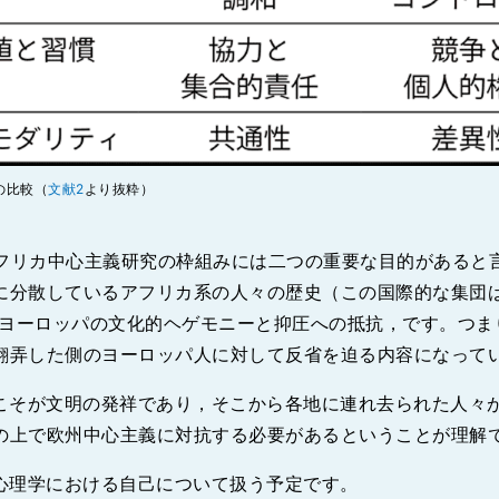
の比較（
文献2
より抜粋）
フリカ中心主義研究の枠組みには二つの重要な目的があると
に分散しているアフリカ系の人々の歴史（この国際的な集団
ヨーロッパの文化的ヘゲモニーと抑圧への抵抗，です。つま
翻弄した側のヨーロッパ人に対して反省を迫る内容になって
こそが文明の発祥であり，そこから各地に連れ去られた人々
の上で欧州中心主義に対抗する必要があるということが理解
心理学における自己について扱う予定です。