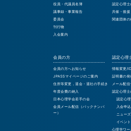
役員・代議員名簿
認定心理士
議事録・事業報告
共催・後援
委員会
関連団体の
刊行物
入会案内
会員の方
認定心理
会員の方へお知らせ
情報変更/
JPASSマイページのご案内
証明書の発
住所等変更，退会・退社の手続き
メール配信
年度会費の納入
認定心理士
日本心理学会若手の会
認定心理
会員メール配信（バックナンバ
入会申込
ー）
ニューズ
イベント
心理学ワー