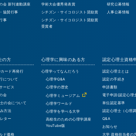
の会 新刊連動講座
学術大会優秀発表賞
研究公募情報
・協賛行事
シチズン・サイコロジスト奨励賞
人事公募情報
行事
シチズン・サイコロジスト奨励賞
受賞者
士の方
心理学に興味のある方
認定心理士資格
IDカード再発行
心理学ってなんだろう
認定心理士とは
行について
心理学Q&A
認定の手続き
サービス
心理学の歴史
申請書類
の会
電子申請(認定心理士
心理学ミュージアム
士の会について
単位認定基準
心理学ワールド
み方法
認定心理士（心理
心理学を学べる大学
レター
Q&A
高校生のための心理学講座
YouTube版
お知らせ
ルド価格
大学 資格担当者の