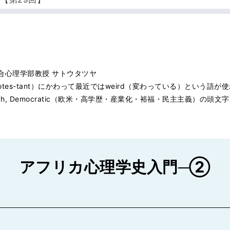
合心理学部教授 サトウタツヤ
on, Protes-tant）にかわって最近ではweird（変わっている）という語
alized, Rich, Democratic（欧米・高学歴・産業化・裕福・民主主義）の
アフリカ心理学史入門─②