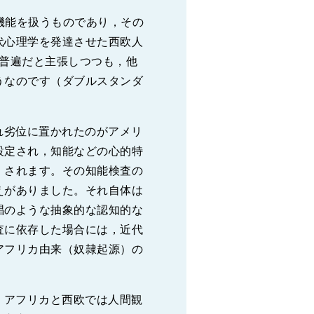
機能を扱うものであり，その
代心理学を発達させた西欧人
いう種が普遍だと主張しつつも，他
うなのです（ダブルスタンダ
れ劣位に置かれたのがアメリ
設定され，知能などの心的特
」されます。その知能検査の
えがありました。それ自体は
唱のような抽象的な認知的な
査に依存した場合には，近代
アフリカ由来（奴隷起源）の
，アフリカと西欧では人間観