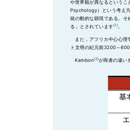
や世界観が異なるということ
Psychology）とい
統の動的な顕現である。そ
[1]
る」とされています
。
また，アフリカ中心心理
ト文明の紀元前3200～6
[2]
Kambon
が両者の違い