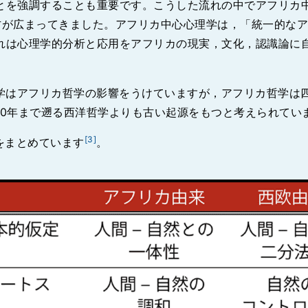
を強調することも重要です。こうした流れの中でアフリカ中心心理学
う考え方が広まってきました。アフリカ中心心理学は，「統一的
れは心理学的分析と応用をアフリカの現実，文化，認識論に
学はアフリカ哲学の影響をうけていますが，アフリカ哲学は
000年まで遡る西洋哲学よりも古い起源をもつと考えられてい
[3]
をまとめています
。