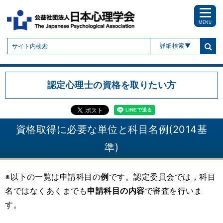
MENU
詳細検索
認定心理士の資格を取りたい方
資格取得に必要な単位と科目名例(2014基
準)
※以下の一覧は申請科目の
例
です。認定委員会では，科目
名ではなくあくまでも
申請科目の内容
で審査を行いま
す。