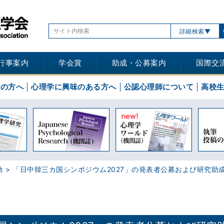
詳細検索
行事案内
学会賞
助成・公募案内
国際交
士の方へ
心理学に興味のある方へ
公認心理師について
高校
動
「日中韓三カ国シンポジウム2027」の発表者公募および研究助