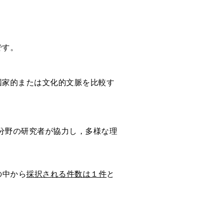
です。
国家的または文化的文脈を比較す
分野の研究者が協力し，多様な理
の中から
採択される件数は１件
と