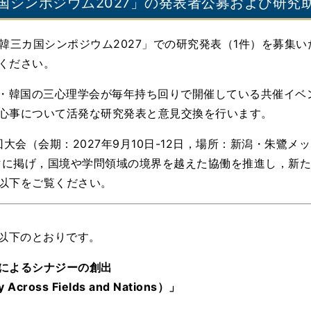
国シンポジウム2027」の発表者公募および研究
中韓三カ国シンポジウム2027」での研究発表（1件）を募集
ください。
・韓国の三心理学会が毎年持ち回りで開催している共催イベ
心事について活発な研究発表と意見交換を行います。
1回大会（会期：2027年9月10日-12日，場所：新潟・朱鷺
s」をテーマに掲げ，国境や学問領域の境界を越えた協働を推進し，
以下をご覧ください。
以下のとおりです。
によるシナジーの創出
 Across Fields and Nations）」