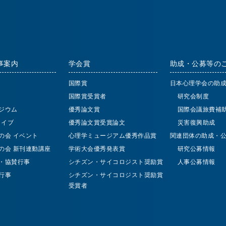
事案内
学会賞
助成・公募等の
国際賞
日本心理学会の助
国際賞受賞者
研究会制度
ジウム
優秀論文賞
国際会議旅費補
 ライブ
優秀論文賞受賞論文
災害復興助成
の会 イベント
心理学ミュージアム優秀作品賞
関連団体の助成・
の会 新刊連動講座
学術大会優秀発表賞
研究公募情報
・協賛行事
シチズン・サイコロジスト奨励賞
人事公募情報
行事
シチズン・サイコロジスト奨励賞
受賞者