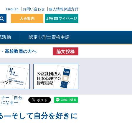
English
お問い合わせ
個人情報保護方針
入会案内
JPASSマイページ
流活動
認定心理士資格申請
生・高校教員の方へ
論文投稿
ミナー「自分
きになる―」
る―そして自分を好きに