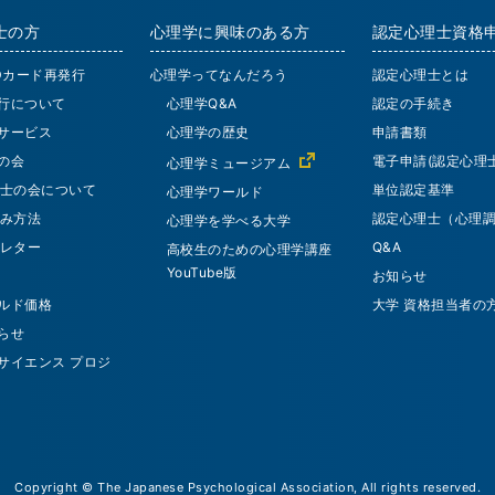
士の方
心理学に興味のある方
認定心理士資格
IDカード再発行
心理学ってなんだろう
認定心理士とは
行について
心理学Q&A
認定の手続き
サービス
心理学の歴史
申請書類
の会
電子申請(認定心理士
心理学ミュージアム
士の会について
単位認定基準
心理学ワールド
み方法
認定心理士（心理
心理学を学べる大学
レター
Q&A
高校生のための心理学講座
YouTube版
お知らせ
ルド価格
大学 資格担当者の
らせ
サイエンス プロジ
Copyright © The Japanese Psychological Association, All rights reserved.