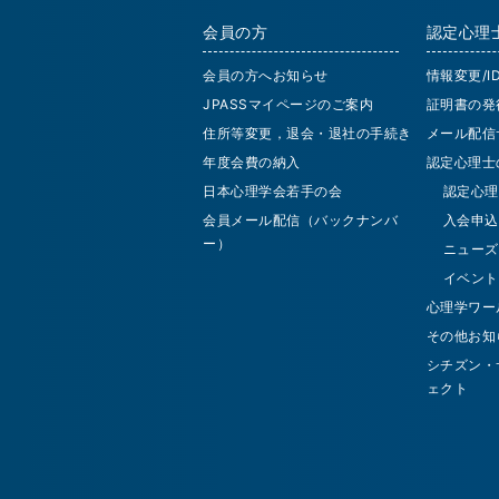
会員の方
認定心理
会員の方へお知らせ
情報変更/
JPASSマイページのご案内
証明書の発
住所等変更，退会・退社の手続き
メール配信
年度会費の納入
認定心理士
日本心理学会若手の会
認定心理
会員メール配信（バックナンバ
入会申込
ー）
ニューズ
イベント
心理学ワー
その他お知
シチズン・
ェクト