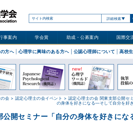
詳細検索
行事案内
学会賞
助成・公募案内
国際交
士の方へ
心理学に興味のある方へ
公認心理師について
高校
士の会
認定心理士の会イベント
認定心理士の会 関東支部公開セ
の身体を好きになる―そして自分を好
支部公開セミナー「自分の身体を好きにな