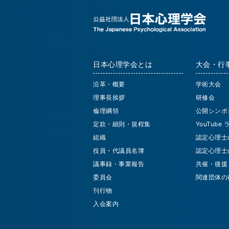
日本心理学会とは
大会・行
沿革・概要
学術大会
理事長挨拶
研修会
倫理綱領
公開シンポ
定款・細則・規程集
YouTube
組織
認定心理士
役員・代議員名簿
認定心理士
議事録・事業報告
共催・後援
委員会
関連団体の
刊行物
入会案内