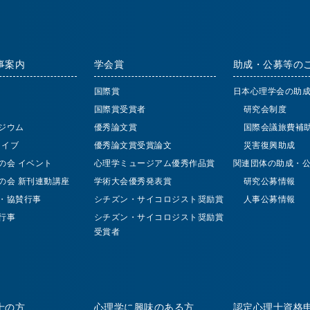
事案内
学会賞
助成・公募等の
国際賞
日本心理学会の助
国際賞受賞者
研究会制度
ジウム
優秀論文賞
国際会議旅費補
 ライブ
優秀論文賞受賞論文
災害復興助成
の会 イベント
心理学ミュージアム優秀作品賞
関連団体の助成・
の会 新刊連動講座
学術大会優秀発表賞
研究公募情報
・協賛行事
シチズン・サイコロジスト奨励賞
人事公募情報
行事
シチズン・サイコロジスト奨励賞
受賞者
士の方
心理学に興味のある方
認定心理士資格