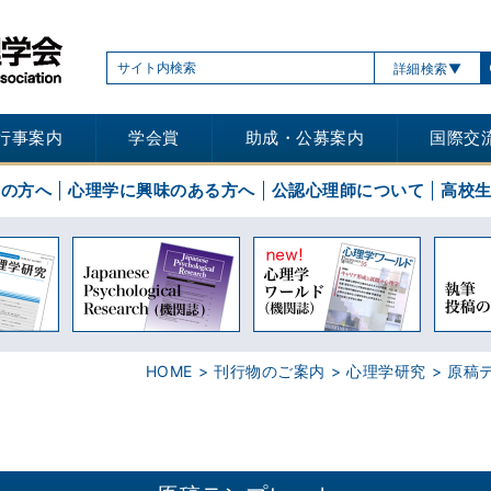
詳細検索
行事案内
学会賞
助成・公募案内
国際交
士の方へ
心理学に興味のある方へ
公認心理師について
高校
HOME
刊行物のご案内
心理学研究
原稿