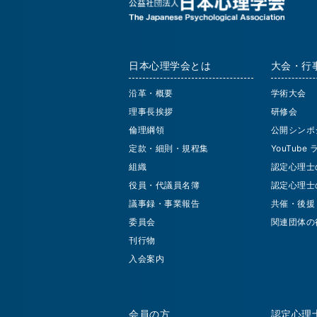
日本心理学会とは
大会・行
沿革・概要
学術大会
理事長挨拶
研修会
倫理綱領
公開シンポ
定款・細則・規程集
YouTube
組織
認定心理士
役員・代議員名簿
認定心理士
議事録・事業報告
共催・後援
委員会
関連団体の
刊行物
入会案内
会員の方
認定心理