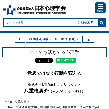
MENU
詳細検索
機関誌 心理学ワールド85号 目次へ
ここでも活きてる心理学
意思ではなく行動を変える
株式会社MillReef コンサルタント
八重樫勇介
（やえがし ゆうすけ）
Profile─八重樫勇介
2018年，北海道医療大学心理科学部臨床心理学科卒業。同年に株式会社