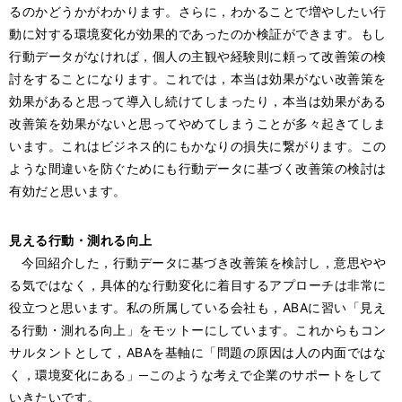
るのかどうかがわかります。さらに，わかることで増やしたい行
動に対する環境変化が効果的であったのか検証ができます。もし
行動データがなければ，個人の主観や経験則に頼って改善策の検
討をすることになります。これでは，本当は効果がない改善策を
効果があると思って導入し続けてしまったり，本当は効果がある
改善策を効果がないと思ってやめてしまうことが多々起きてしま
います。これはビジネス的にもかなりの損失に繋がります。この
ような間違いを防ぐためにも行動データに基づく改善策の検討は
有効だと思います。
見える行動・測れる向上
今回紹介した，行動データに基づき改善策を検討し，意思やや
る気ではなく，具体的な行動変化に着目するアプローチは非常に
役立つと思います。私の所属している会社も，ABAに習い「見え
る行動・測れる向上」をモットーにしています。これからもコン
サルタントとして，ABAを基軸に「問題の原因は人の内面ではな
く，環境変化にある」─このような考えで企業のサポートをして
いきたいです。