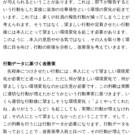
が与えられるということがあります。これは，部下が報告すると
いう行動をした直後に追加の仕事発生という環境の変化が起きて
います。これでは，多くの社員の報告行動が減ってしまうことが
考えられます。そうではなく，望ましい行動や定着させたい行動
後には本人にとって望ましい環境変化を起こす必要があります。
このように，本人の意思ややる気ではなく，その人を取り巻く環
境に目を向け，行動の前後を分析し，改善策を考えていきます。
行動データに基づく改善策
先程身につけさせたい行動には，本人にとって望ましい環境変
化が必要だと述べました。ただし何が望ましい環境変化で，何が
望ましくない環境変化なのかは注意が必要です。この判断は実際
に適切な行動が増えたかどうかという行動事実に基づきます。い
くら適切な行動後に望ましそうな環境変化（「よくやってくれた
ね，ありがとう」など）を起こしても，実際に行動が増えなけれ
ば，その人にとって望ましくなかったということです。そして，
この判断を行うには行動データが必要になります。行動データを
取っておくことで，改善策導入前と比べて，その行動が増えてい