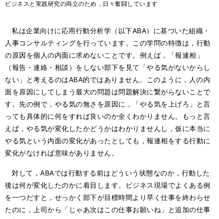
ビジネスと実践研究の両立のため，日々奮闘しています
私は企業向けに応用行動分析学（以下ABA）に基づいた組織・
人事コンサルティングを行っています。この学問の特徴は，行動
の原因を個人の内面に求めないことです。例えば，「報連相」
（報告・連絡・相談）をしない部下を見て「やる気がないからし
ない」と考えるのはABA的ではありません。このように，人の内
面を原因にしてしまう最大の問題は問題解決に繋がらないことで
す。先の例で，やる気の無さを原因に，「やる気を上げろ」と言
っても具体的に何をすれば良いのか全くわかりません。もっと言
えば，やる気が変化したかどうかはわかりませんし，仮に本当に
やる気という内面の変化があったとしても，報連相をする行動に
変化がなければ意味がありません。
対して，ABAでは行動する前はどういう状態なのか，行動した
後は何が変化したのかに着目します。ビジネス現場でよくある例
を一つだすと，せっかく部下が目標時間より早く仕事を終わらせ
たのに，上司から「じゃあ次はこの仕事お願いね」と追加の仕事