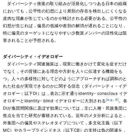
ダイバーシティ推進の取り組みが活発化しつつある日本の組織
においても，公平性の幻想により差別の存在を検出しにくくなる
皮肉な現象が生じているのかが検討される必要がある。公平性の
幻想が生じれば，偏見の低減や差別の解消が遅れることになり，
特に偏見のターゲットになりやすい少数派メンバーの活性化は阻
害されることが予想される。
ダイバーシティ・イデオロギー
ダイバーシティ関連施策は，現実に働きかけて変化を促すだけ
でなく，その背後にある理念や方針を人々に伝達する機能をも
つ。人々の多様性に対してどのようにアプローチすれば調和のと
れた社会が実現できるのかに関する信念（ダイバーシティ・イデ
オロギー：以下DI）は，表2に示す通りidentity- conscious イデ
[e.g., 9]
オロギーとidentity- blind イデオロギーに大別される
。各
DIが集団間関係に及ぼす効果については，主に人種・民族集団に
焦点を当てた研究が蓄積されている。近年のメタ分析によると，
外集団への偏見やステレオタイプについて，多文化主義（以下
MC）やカラーブラインドネス（以下CB）の支持は負の関連を，