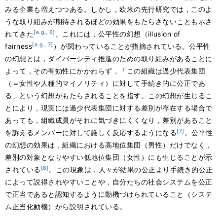
みる企業も増えつつある。しかし，欧米の先行研究では，このよ
うな取り組みが期待されるほどの効果をもたらさないことも示さ
[e.g., 6]
れてきた
。これには，公平性の幻想（illusion of
[e.g., 7]
fairness
）が関わっていることが指摘されている。公平性
の幻想とは，ダイバーシティ推進のための取り組みがあることに
よって，その有効性にかかわらず，「この組織は過少代表集団
（＝女性や人種的マイノリティ）に対して手続き的に公正であ
る」という幻想がもたらされることを指す。この幻想が生じるこ
とにより，現実には過少代表集団に対する差別が存在する場合で
あっても，組織成員がそれに気づきにくくなり，差別があること
[7]
を訴えるメンバーに対して厳しく反応するようになる
。公平性
の幻想の効果は，組織における高地位集団（男性）だけでなく，
差別の対象となりやすい低地位集団（女性）にも生じることが示
[8]
されている
。この現象は，人々が結果の公正より手続き的公正
によって説得されやすいことや，自分たちの社会システムを公正
で正当であると認知するように動機づけられていること（システ
ム正当化動機）から説明されている。