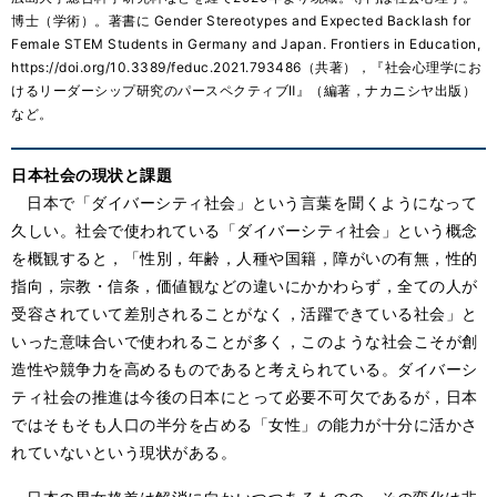
博士（学術）。著書に Gender Stereotypes and Expected Backlash for
Female STEM Students in Germany and Japan. Frontiers in Education,
https://doi.org/10.3389/feduc.2021.793486（共著），『社会心理学にお
けるリーダーシップ研究のパースペクティブⅡ』（編著，ナカニシヤ出版）
など。
日本社会の現状と課題
日本で「ダイバーシティ社会」という言葉を聞くようになって
久しい。社会で使われている「ダイバーシティ社会」という概念
を概観すると，「性別，年齢，人種や国籍，障がいの有無，性的
指向，宗教・信条，価値観などの違いにかかわらず，全ての人が
受容されていて差別されることがなく，活躍できている社会」と
いった意味合いで使われることが多く，このような社会こそが創
造性や競争力を高めるものであると考えられている。ダイバーシ
ティ社会の推進は今後の日本にとって必要不可欠であるが，日本
ではそもそも人口の半分を占める「女性」の能力が十分に活かさ
れていないという現状がある。