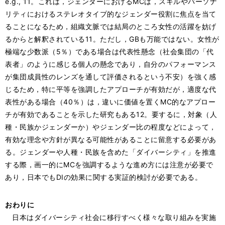
e.g., 11。これは，ジェンダーにおけるMCは，スキルやパーソナ
リティにおけるステレオタイプ的なジェンダー役割に焦点を当て
ることになるため，組織文脈では結局のところ女性の活躍を妨げ
るからと解釈されている11。ただし，GBも万能ではない。女性が
極端な少数派（5％）である場合は代表性懸念（社会集団の「代
表者」のように感じる個人の懸念であり，自分のパフォーマンス
が集団成員性のレンズを通して評価されるという不安）を強く感
じるため，特に平等を強調したアプローチが有効だが，適度な代
表性がある場合（40％）は，違いに価値を置くMC的なアプロー
チが有効であることを示した研究もある12。要するに，対象（人
種・民族かジェンダーか）やジェンダー比の程度などによって，
有効な理念や方針が異なる可能性があることに留意する必要があ
る。ジェンダーや人種・民族を含めた「ダイバーシティ」を推進
する際，画一的にMCを強調するような進め方には注意が必要で
あり，日本でもDIの効果に関する実証的検討が必要である。
おわりに
日本はダイバーシティ社会に移行すべく様々な取り組みを実施