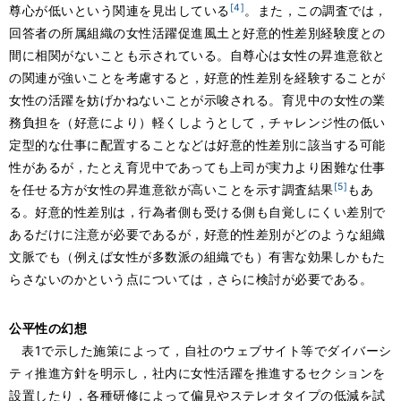
[4]
尊心が低いという関連を見出している
。また，この調査では，
回答者の所属組織の女性活躍促進風土と好意的性差別経験度との
間に相関がないことも示されている。自尊心は女性の昇進意欲と
の関連が強いことを考慮すると，好意的性差別を経験することが
女性の活躍を妨げかねないことが示唆される。育児中の女性の業
務負担を（好意により）軽くしようとして，チャレンジ性の低い
定型的な仕事に配置することなどは好意的性差別に該当する可能
性があるが，たとえ育児中であっても上司が実力より困難な仕事
[5]
を任せる方が女性の昇進意欲が高いことを示す調査結果
もあ
る。好意的性差別は，行為者側も受ける側も自覚しにくい差別で
あるだけに注意が必要であるが，好意的性差別がどのような組織
文脈でも（例えば女性が多数派の組織でも）有害な効果しかもた
らさないのかという点については，さらに検討が必要である。
公平性の幻想
表1で示した施策によって，自社のウェブサイト等でダイバーシ
ティ推進方針を明示し，社内に女性活躍を推進するセクションを
設置したり，各種研修によって偏見やステレオタイプの低減を試