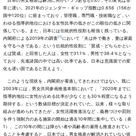
日本の男女格差は解消に向かいつつあるものの，その変化は非
常に遅い。2021年のジェンダー・ギャップ指数は0.656（156か
国中120位）に留まっており，管理職，専門職・技術職など，い
わゆる指導的地位における女性比率の低さがこの順位の低さに関
係している。また，日本には伝統的性役割も根強く残っている。
[1]
内閣府による2019年の調査
において「夫は外で働き，妻は家庭
を守るべきである」という伝統的性役割に「賛成・どちらかとい
えば賛成」と回答した人は，女性で31.1％，男性で39.4％となっ
ており，先進諸国の中では高い比率である。日本は意識面での変
化も遅い国であると言えよう。
このような現状を，内閣府が看過してきたわけではない。既に
2003年には，男女共同参画推進本部において，「2020年までに
指導的地位に女性が占める比率が少なくとも30％程度になるよう
期待する」という数値目標が決定されていた。以来，様々な取り
組みが進められてきたが，女性活躍推進法など，義務づけや罰則
を伴う強制力のある施策の開始は過去10年間に集中している（表
1）。この10年の間には障がい者や高齢者の雇用も推進されてい
ることを考慮すると，日本では，男女格差が解消されていない状