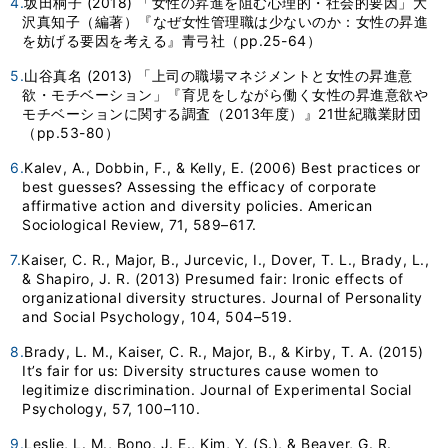
4.
坂田桐子 (2018) 「女性の昇進を阻む心理的・社会的要因」大
沢真知子（編著）『なぜ女性管理職は少ないのか：女性の昇進
を妨げる要因を考える』青弓社（pp.25-64）
5.
山谷真名 (2013) 「上司の職場マネジメントと女性の昇進意
欲・モチベーション」『育児をしながら働く女性の昇進意欲や
モチベーションに関する調査（2013年度）』21世紀職業財団
（pp.53-80）
6.
Kalev, A., Dobbin, F., & Kelly, E. (2006) Best practices or
best guesses? Assessing the efficacy of corporate
affirmative action and diversity policies. American
Sociological Review, 71, 589–617.
7.
Kaiser, C. R., Major, B., Jurcevic, I., Dover, T. L., Brady, L.,
& Shapiro, J. R. (2013) Presumed fair: Ironic effects of
organizational diversity structures. Journal of Personality
and Social Psychology, 104, 504–519.
8.
Brady, L. M., Kaiser, C. R., Major, B., & Kirby, T. A. (2015)
It’s fair for us: Diversity structures cause women to
legitimize discrimination. Journal of Experimental Social
Psychology, 57, 100–110.
9.
Leslie, L. M., Bono, J. E., Kim, Y. (S.), & Beaver, G. R.