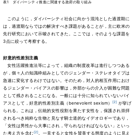
表1 ダイバーシティ推進に関連する政府の取り組み
このように，ダイバーシティ社会に向かう混沌とした過渡期に
は，過渡期ならではの解決すべき課題があることが，主に欧米の
先行研究において示唆されてきた。ここでは，そのような課題を
3点に絞って考察する。
好意的性差別主義
女性活躍推進法等によって，組織の制度改革は進行しつつある
が，個々人の知識枠組みとしてのジェンダー・ステレオタイプは
急速に変化するわけではない。そのため，対人的相互作用におけ
るジェンダー・バイアスの影響は，外部からの介入が困難な問題
として残されることになる。一般には十分に知られていないバイ
[2]
アスとして，好意的性差別主義（benevolent sexism）
が挙げ
られる。これは，伝統的女性役割を果たす女性を，保護され崇拝
されるべき純粋な生物と見なす騎士道的なイデオロギーであり，
「女性は男性から大事にされ，守られなければならない」といっ
[2]
た考え方を含む
。一見すると女性を賛美する態度のように見え