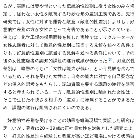
るが，実際には妻や母といった伝統的性役割に従う女性のみを肯
定し，従わない女性を敵視する巧妙な形の差別主義である。先行
研究では，女性に対する露骨な敵意（敵意的性差別）よりも，好
意的性差別の方が女性にとって有害であることが示されている。
例えば，化学工場の採用面接を模した実験では，リクルーターが
女性志願者に対して敵意的性差別に該当する見解を述べる条件よ
りも，好意的性差別に該当する見解を述べる条件において，その
[3]
後の女性志願者の認知的課題の遂行成績が低かった
。好意的性
差別は，暗黙のうちに「女性は能力が低い」という見解を含んで
いるため，それを受けた女性に，自身の能力に対する自己疑念な
どの侵入的思考をもたらし，認知資源を要する課題の遂行を阻害
すると考えられている。一方，敵意的性差別に晒された女性は，
そこで生じた不快さを相手の「差別」に帰属することができるた
め，課題の遂行は阻害されにくいのである。
好意的性差別を受けることの効果を組織現場で実証した研究は
乏しいが，著者は20～39歳の正社員女性を対象とした調査によ
り，好意的性差別を経験した程度が高いほど職場における状態自