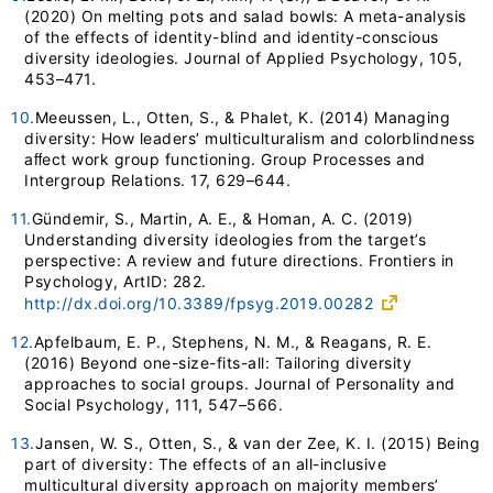
(2020) On melting pots and salad bowls: A meta-analysis
of the effects of identity-blind and identity-conscious
diversity ideologies. Journal of Applied Psychology, 105,
453–471.
10.
Meeussen, L., Otten, S., & Phalet, K. (2014) Managing
diversity: How leaders’ multiculturalism and colorblindness
aﬀect work group functioning. Group Processes and
Intergroup Relations. 17, 629–644.
11.
Gündemir, S., Martin, A. E., & Homan, A. C. (2019)
Understanding diversity ideologies from the target’s
perspective: A review and future directions. Frontiers in
Psychology, ArtID: 282.
http://dx.doi.org/10.3389/fpsyg.2019.00282
12.
Apfelbaum, E. P., Stephens, N. M., & Reagans, R. E.
(2016) Beyond one-size-fits-all: Tailoring diversity
approaches to social groups. Journal of Personality and
Social Psychology, 111, 547–566.
13.
Jansen, W. S., Otten, S., & van der Zee, K. I. (2015) Being
part of diversity: The effects of an all-inclusive
multicultural diversity approach on majority members’