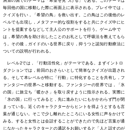
洞窟の国でのテーマは「希望を見つける」である。このテーマは
毎回他の国に移動した際に画面上に表示される。プレイ中では，
クイズを行い，「希望の鳥」を救い出す。この鳥はこの後他のレ
ベルでも出現し，メタファー的な役割をすると共にクイズ中にヒ
ントを提案するなどして主人公のサポートを行う。ゲーム中で
は，希望の鳥を助け出したことのお礼として呼吸法を教えてもら
う。その後，ガイドのいる世界に戻り，抑うつと認知行動療法に
ついての説明が行われる。
レベル2では，「行動活性化」がテーマである。まずイントロ
ダクションでは，前回のおさらいとして簡単なクイズが出題され
る。そして本レベルが特に「行動」に特化することを共有し，フ
ァンタジーの世界へと移動する。ファンタジーの世界では，「氷
の国」に旅立ち「暖かさ」を取り戻すように指示される。実際に
「氷の国」に行ってみると，先に進みたいにもかかわらず門が閉
まっている。近くのキャラクターからヒントを得ようとするも言
葉が通じない。そこで少し離れたところにいる女性に声をかけて
みる。すると女性とは会話することができたので先ほど言葉が通
じなかったキャラクターとの通訳をお願いすると「人と話すのが