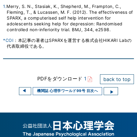
1.
Merry, S. N., Stasiak, K., Shepherd, M., Frampton, C.,
Fleming, T., & Lucassen, M. F. (2012). The effectiveness of
SPARX, a computerised self help intervention for
adolescents seeking help for depression: Randomised
controlled non-inferiority trial. BMJ, 344, e2598.
*COI
：本記事の著者はSPARXを運営する株式会社HIKARI Labの
代表取締役である。
PDFをダウンロード
1
back to top
機関誌 心理学ワールド99号 目次へ