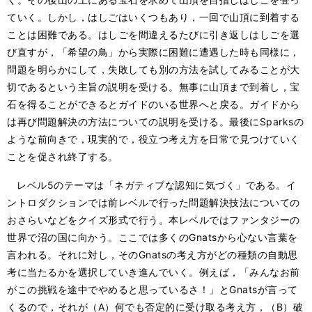
ていく。しかし，はしごはいくつもあり，一回で山頂に到着する
ことは困難である。はしごを間違えるたびに引き返しはしごを選
び直すが，「希望の鳥」から実際に困難に遭遇した時も同様に，
問題を明らかにして，失敗しても別の方法を試してみることが大
切であるという主旨の説明を受ける。無事に山頂まで到着し，宝
石を得ることができるとガイドのいる世界へと戻る。ガイドから
は再び問題解決の方法についての説明を受ける。最後にSparksの
ような前向きで，現実的で，役立つ考え方を日常で見つけていく
ことを促され終了する。
レベル5のテーマは「ネガティブな認知に気づく」である。イ
ントロダクションでは前レベルで行った問題解決技法についての
おさらいなどをクイズ形式で行う。本レベルではファンタジーの
世界で沼の国に向かう。ここでは多くのGnatsから心ない言葉を
言われる。それに対し，そのGnatsの考え方がどの種類の自動思
考に当たるかを選択していき進んでいく。例えば，「みんなお前
がこの挑戦を途中でやめると思っているさ！」とGnatsが言って
くるので，それが（A）何でも否定的に受け取る考え方，（B）破