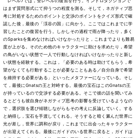
レベル7では，全レベルの復習を行う。イントロダクションで
はまず質問形式にて抑うつの程度を測る。そして，ネガティブ思
考に対処するためのポイントと交渉のポイントをクイズ形式で確
認した後，最後の「渓谷の国」に向かう。ここではこれまでに学
習したことの復習を行う。しかしその過程で雨が降ったり，多く
のSparksを集めなければいけなかったりと，これまでよりも難易
度が上がる。そのため他のキャラクターに助けを求めたり，希望
の鳥がいない状態で一人で行動しなければいけなかったりと新し
い状態を経験する。これは，「必要のある時は助けてもらう，希
望がなくても行動することが必要なこともある／自分自身で希望
を維持する必要がある」といったメタファーになっている。そし
て，最後にGnatsの王と対峙する。最後の宝石はこのGnatsの王
が持っているので交渉する必要がある。そこで彼の話を聞いてみ
るとどうも彼自身がネガティブ思考の影響を受けているようなの
で，選択肢を選び傾聴しながらもその考えに反論していく。する
と納得し，宝石を手渡してくれる。そうすると暗く澱んだ世界に
光が差し，世界に調和が戻り，これまでに出会ったキャラクター
が出迎えてくれる。最後にガイドのいる世界に戻ると，ガイドは