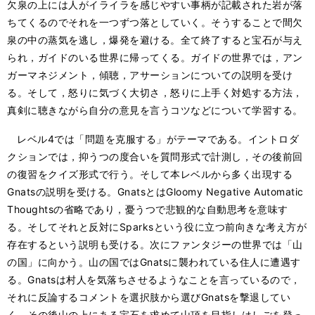
欠泉の上には人がイライラを感じやすい事柄が記載された岩が落
ちてくるのでそれを一つずつ落としていく。そうすることで間欠
泉の中の蒸気を逃し，爆発を避ける。全て終了すると宝石が与え
られ，ガイドのいる世界に帰ってくる。ガイドの世界では，アン
ガーマネジメント，傾聴，アサーションについての説明を受け
る。そして，怒りに気づく大切さ，怒りに上手く対処する方法，
真剣に聴きながら自分の意見を言うコツなどについて学習する。
レベル4では「問題を克服する」がテーマである。イントロダ
クションでは，抑うつの度合いを質問形式で計測し，その後前回
の復習をクイズ形式で行う。そして本レベルから多く出現する
Gnatsの説明を受ける。GnatsとはGloomy Negative Automatic
Thoughtsの省略であり，憂うつで悲観的な自動思考を意味す
る。そしてそれと反対にSparksという役に立つ前向きな考え方が
存在するという説明も受ける。次にファンタジーの世界では「山
の国」に向かう。山の国ではGnatsに襲われている住人に遭遇す
る。Gnatsは村人を気落ちさせるようなことを言っているので，
それに反論するコメントを選択肢から選びGnatsを撃退してい
く。その後山の上にある宝石を求めて山頂を目指しはしごを登っ