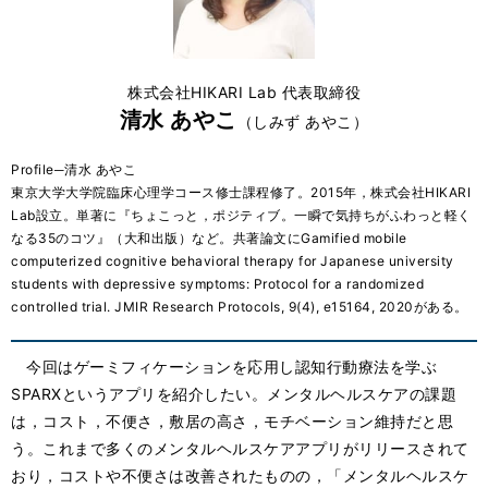
株式会社HIKARI Lab 代表取締役
清水 あやこ
（しみず あやこ）
Profile─清水 あやこ
東京大学大学院臨床心理学コース修士課程修了。2015年，株式会社HIKARI
Lab設立。単著に『ちょこっと，ポジティブ。一瞬で気持ちがふわっと軽く
なる35のコツ』（大和出版）など。共著論文にGamified mobile
computerized cognitive behavioral therapy for Japanese university
students with depressive symptoms: Protocol for a randomized
controlled trial. JMIR Research Protocols, 9(4), e15164, 2020がある。
今回はゲーミフィケーションを応用し認知行動療法を学ぶ
SPARXというアプリを紹介したい。メンタルヘルスケアの課題
は，コスト，不便さ，敷居の高さ，モチベーション維持だと思
う。これまで多くのメンタルヘルスケアアプリがリリースされて
おり，コストや不便さは改善されたものの，「メンタルヘルスケ