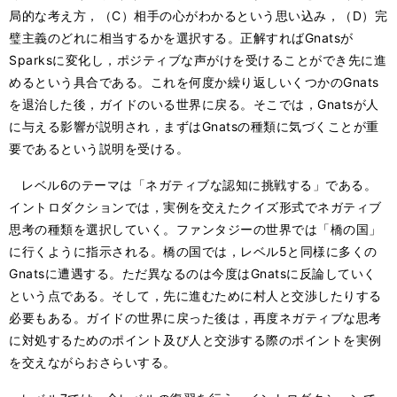
局的な考え方，（C）相手の心がわかるという思い込み，（D）完
璧主義のどれに相当するかを選択する。正解すればGnatsが
Sparksに変化し，ポジティブな声がけを受けることができ先に進
めるという具合である。これを何度か繰り返しいくつかのGnats
を退治した後，ガイドのいる世界に戻る。そこでは，Gnatsが人
に与える影響が説明され，まずはGnatsの種類に気づくことが重
要であるという説明を受ける。
レベル6のテーマは「ネガティブな認知に挑戦する」である。
イントロダクションでは，実例を交えたクイズ形式でネガティブ
思考の種類を選択していく。ファンタジーの世界では「橋の国」
に行くように指示される。橋の国では，レベル5と同様に多くの
Gnatsに遭遇する。ただ異なるのは今度はGnatsに反論していく
という点である。そして，先に進むために村人と交渉したりする
必要もある。ガイドの世界に戻った後は，再度ネガティブな思考
に対処するためのポイント及び人と交渉する際のポイントを実例
を交えながらおさらいする。