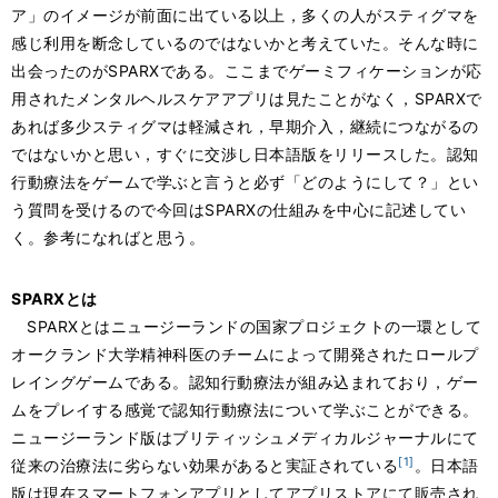
ア」のイメージが前面に出ている以上，多くの人がスティグマを
感じ利用を断念しているのではないかと考えていた。そんな時に
出会ったのがSPARXである。ここまでゲーミフィケーションが応
用されたメンタルヘルスケアアプリは見たことがなく，SPARXで
あれば多少スティグマは軽減され，早期介入，継続につながるの
ではないかと思い，すぐに交渉し日本語版をリリースした。認知
行動療法をゲームで学ぶと言うと必ず「どのようにして？」とい
う質問を受けるので今回はSPARXの仕組みを中心に記述してい
く。参考になればと思う。
SPARXとは
SPARXとはニュージーランドの国家プロジェクトの一環として
オークランド大学精神科医のチームによって開発されたロールプ
レイングゲームである。認知行動療法が組み込まれており，ゲー
ムをプレイする感覚で認知行動療法について学ぶことができる。
ニュージーランド版はブリティッシュメディカルジャーナルにて
[1]
従来の治療法に劣らない効果があると実証されている
。日本語
版は現在スマートフォンアプリとしてアプリストアにて販売され