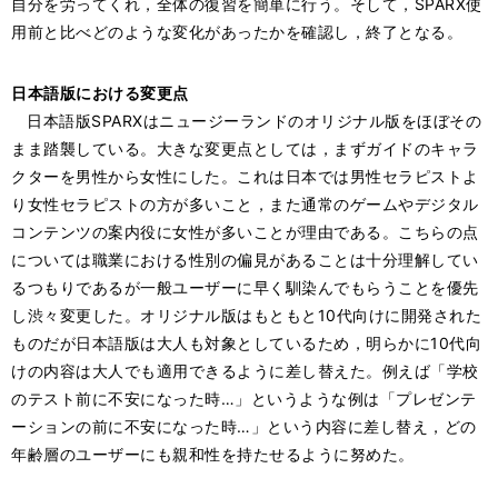
自分を労ってくれ，全体の復習を簡単に行う。そして，SPARX使
用前と比べどのような変化があったかを確認し，終了となる。
日本語版における変更点
日本語版SPARXはニュージーランドのオリジナル版をほぼその
まま踏襲している。大きな変更点としては，まずガイドのキャラ
クターを男性から女性にした。これは日本では男性セラピストよ
り女性セラピストの方が多いこと，また通常のゲームやデジタル
コンテンツの案内役に女性が多いことが理由である。こちらの点
については職業における性別の偏見があることは十分理解してい
るつもりであるが一般ユーザーに早く馴染んでもらうことを優先
し渋々変更した。オリジナル版はもともと10代向けに開発された
ものだが日本語版は大人も対象としているため，明らかに10代向
けの内容は大人でも適用できるように差し替えた。例えば「学校
のテスト前に不安になった時…」というような例は「プレゼンテ
ーションの前に不安になった時…」という内容に差し替え，どの
年齢層のユーザーにも親和性を持たせるように努めた。