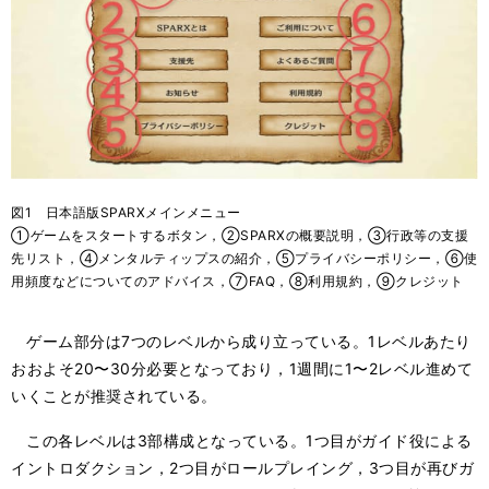
図1 日本語版SPARXメインメニュー
①ゲームをスタートするボタン，②SPARXの概要説明，③行政等の支援
先リスト，④メンタルティップスの紹介，⑤プライバシーポリシー，⑥使
用頻度などについてのアドバイス，⑦FAQ，⑧利用規約，⑨クレジット
ゲーム部分は7つのレベルから成り立っている。1レベルあたり
おおよそ20〜30分必要となっており，1週間に1〜2レベル進めて
いくことが推奨されている。
この各レベルは3部構成となっている。1つ目がガイド役による
イントロダクション，2つ目がロールプレイング，3つ目が再びガ