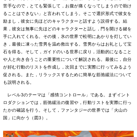
苦手なので，とても緊張して，お腹が痛くなってしまうので助け
ることはできない」と言われてしまう。そこで選択形式で彼女を
励まし，彼女に先ほどのキャラクターと話すよう説得する。結
果，彼女は無事に先ほどのキャラクターと話し，門を開ける鍵を
手に入れてくれる。その後，氷の世界で松明にあかりを灯してい
き，最後に凍った雪男を温め救出する。雪男からはお礼として宝
石を得る。そして，ガイドのいる世界に戻り，活動的になること
や人と向き合うことの重要性について解説される。最後に，自分
が好む行動のリストを作成し，次回までに実際に行ってみるよう
促される。また，リラックスするために簡単な筋弛緩法について
も説明される。
レベル3のテーマは「感情コントロール」である。まずイント
ロダクションでは，筋弛緩法の復習や，行動リストを実際に行っ
たかの確認を行う。そして，ファンタジーの世界では「火山の
国」に向かう（図3）。