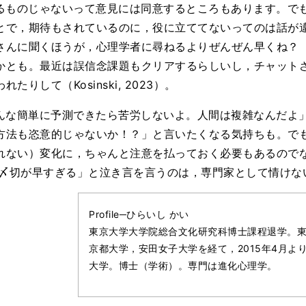
るものじゃないって意見には同意するところもあります。で
とで，期待もされているのに，役に立ててないってのは話が
さんに聞くほうが，心理学者に尋ねるよりぜんぜん早くね？
かとも。最近は誤信念課題もクリアするらしいし，チャット
りして（Kosinski, 2023）。
んな簡単に予測できたら苦労しないよ。人間は複雑なんだよ
方法も恣意的じゃないか！？」と言いたくなる気持ちも。で
い）変化に，ちゃんと注意を払っておく必要もあるのでないかなと（
て「〆切が早すぎる」と泣き言を言うのは，専門家として情けな
Profile─ひらいし かい
東京大学大学院総合文化研究科博士課程退学。
京都大学，安田女子大学を経て，2015年4月よ
大学。博士（学術）。専門は進化心理学。