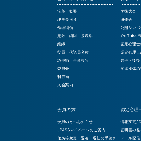
沿革・概要
学術大会
理事長挨拶
研修会
倫理綱領
公開シンポ
定款・細則・規程集
YouTube
組織
認定心理士
役員・代議員名簿
認定心理士
議事録・事業報告
共催・後援
委員会
関連団体の
刊行物
入会案内
会員の方
認定心理
会員の方へお知らせ
情報変更/
JPASSマイページのご案内
証明書の発
住所等変更，退会・退社の手続き
メール配信