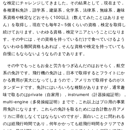
な検定にチャレンジしてきました。その結果として，現在まで，
各種運転免許，語学系，建築系，化学系，法律系，無線系，趣味
系資格や検定などおそらく100以上（数えてみたことはありませ
ん）を取得し，現在でも毎年2～5個くらいの資格，検定を取得し
続けております。いわゆる資格，検定マニアということになりま
す。その中には，その資格を持っているだけで食べていけるよう
ないわゆる難関資格もあれば，そんな資格や検定を持っていても
自慢にもならないようなものまであります。
その中でもっともお金と労力をつぎ込んだのはおそらく，航空
系の免許です。飛行機の免許は，日本で取得するとフライトにか
かる費用が莫大になってしまうので，アメリカで取得するのがス
タンダードです。免許にはいろいろな種類がありますが，通常趣
味で取るのはprivate（自家用），instrument（計器操縦証明），
multi-engine（多発操縦証明）までで，これ以上はプロ用の事業
用免許になります。これらの免許を取るためには合計数か月アメ
リカに滞在しなくてはならないのですが，面白いことに問われる
のは総飛行時間であり，何年かかっても総飛行時間をクリアでき