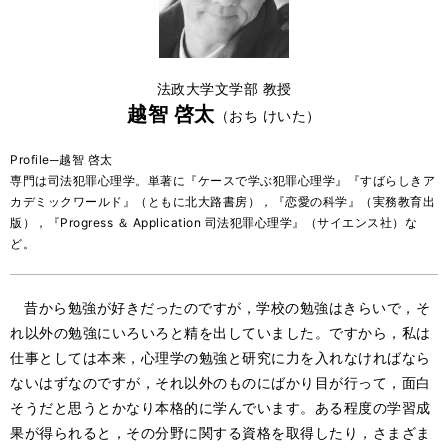
法政大学文学部 教授
越智 啓太
（おち けいた）
Profile─越智 啓太
専門は司法犯罪心理学。単著に『ケースで学ぶ犯罪心理学』『すばらしきア
カデミックワールド』（ともに北大路書房），『恋愛の科学』（実務教育出
版），『Progress ＆ Application 司法犯罪心理学』（サイエンス社）な
ど。
昔から勉強が好きだったのですが，学校の勉強はきらいで，そ
れ以外の勉強にいろいろと精を出していました。ですから，私は
仕事としては本来，心理学の勉強と研究に力を入れなければなら
ないはずなのですが，それ以外のものにばかり目が行って，面白
そうだと思うとかなり本格的に学んでいます。ある程度の学習成
果が得られると，その分野に関する資格を取得したり，さまざま