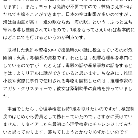
ります）。また，ヨットは免許が不要ですので，技術さえ学べば
だれでも操ることができます。日本の空は制限が多いのですが，
海は自由度が高く，道の駅ならぬ「海の駅」という，ふっと立ち
寄れる港も整備されているので，1級をもってさえいれば基本的に
はどこにでも行けるというのが利点です。
取得した免許や資格の中で授業時の小話に役立っているのが危
険物，火薬，毒物系の資格です。わたしは，犯罪心理学を専門に
しているのですが，たとえば，毒殺の話や産業事故の話をすると
きは，よりリアルに話ができていると思います。ちなみに，推理
小説や実際に事件で使用される毒物を開拓したのは，推理作家の
アガサ・クリスティーで，彼女は薬剤助手の資格を持っていまし
た。
本当でしたら，心理学検定も特1級を取りたいのですが，検定制
度のはじめから委員として携わっていたので，さすがに受けてい
ません。リタイアしたら最初に心理学検定にチャレンジしてみた
いと思っております。落ちてしまうとかなり恥ずかしいのです