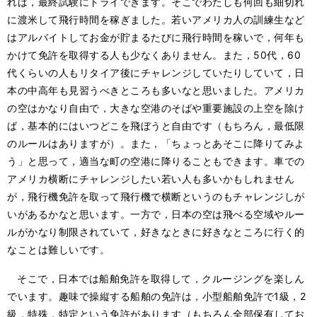
れば，最終試験にトライできます。そこでわたしも何回も細切れ
に渡米して飛行時間を稼ぎました。若いアメリカ人の訓練生など
はアルバイトしてお金が貯まるたびに飛行時間を稼いで，何年も
かけて免許を取得する人も少なくありません。また，50代，60
代くらいの人もリタイア後にチャレンジしていたりしていて，日
本の中高年も見習うべきところも多いなと思いました。アメリカ
の空はかなり自由で，大きな空港のそばや重要施設の上空を除け
ば，基本的にはいつどこを飛ぼうと自由です（もちろん，最低限
のルールはありますが）。また，「ちょっとあそこに降りてみよ
う」と思って，適当な町の空港に降りることもできます。車での
アメリカ横断にチャレンジしたい若い人も多いかもしれません
が，飛行機免許を取って飛行機で横断というのもチャレンジしが
いがあるかなと思います。一方で，日本の空は飛べる空域やルー
ルがかなり制限されていて，好きなときに好きなところに行く的
なことは難しいです。
そこで，日本では船舶免許を取得して，クルージングを楽しん
でいます。趣味で操縦する船舶の免許は，小型船舶免許で1級，2
級，特殊，特定という免許があります（もちろん全部保有してお