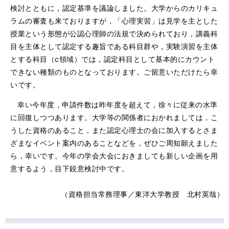
検討とともに，認定基準を議論しました。大学からのカリキュ
ラムの審査も来ておりますが，「心理実習」は見学を主とした
授業という形態が公認心理師の法規で決められており，講義科
目を主体として認定する趣旨である科目群や，実験演習を主体
とする科目（c領域）では，認定科目として基本的にカウント
できない種類のものとなっております。ご留意いただけたら幸
いです。
幸い今年度，申請件数は昨年度を超えて，徐々に従来の水準
に回復しつつあります。大学等の関係者におかれましては，こ
うした資格のあること，また認定心理士の会に加入するとさま
ざまなイベント案内のあることなどを，ぜひご周知願えました
ら，幸いです。今年の学会大会におきましても新しい企画を用
意するよう，目下鋭意検討中です。
（資格担当常務理事／東洋大学教授 北村英哉）