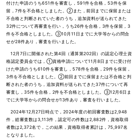
付けた申請のうち651件を審査し，591件を合格，53件を保
留，7件を不合格としました。②また，前回までに保留または
不合格と判断されていた者のうち，追加資料が送られてきた
32件について再審査を行い，うち26件を合格，3件を保留，3
件を不合格としました。③10月11日までに大学等からの問合
せが28件あり，審査を行いました。
12月7日に開催された第4回（通算第202回）の認定心理士資
格認定委員会では，①資格申請について11月8日までに受け付
けた申請のうち610件を審査し，578件を合格，29件を保留，
3件を不合格としました。②前回までに保留または不合格と判
断された者のうち，追加資料が送られてきた37件について再
審査し，35件を合格，2件を不合格としました。③12月6日ま
でに大学等からの問合せが13件あり，審査を行いました。
2024年12月27日時点で，2024年度の初回審査数は2,948
件，総審査数は3,113件，認定可の件数は2,882件，資格取得
者数は2,372名で，この結果，資格取得者累計は，75,997名
となりました。