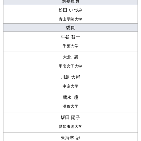
副委員長
松田 いづみ
青山学院大学
委員
牛谷 智一
千葉大学
大北 碧
甲南女子大学
川島 大輔
中京大学
蔵永 瞳
滋賀大学
坂田 陽子
愛知淑徳大学
東海林 渉