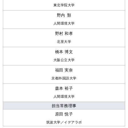
東北学院大学
野内 類
人間環境大学
野村 和孝
北里大学
橋本 博文
大阪公立大学
福田 実奈
京都外国語大学
森本 裕子
人間環境大学
担当常務理事
原田 悦子
筑波大学／イデアラボ