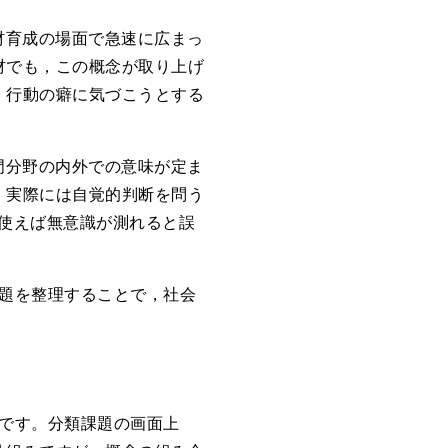
材育成の場面で急速に広まっ
材でも，この概念が取り上げ
，行動の癖に気づこうとする
門分野の内外での意味が定ま
，実際には自覚的判断を問う
使えば無意識が測れると誤
課題を整理することで，社会
法です。分類課題の画面上