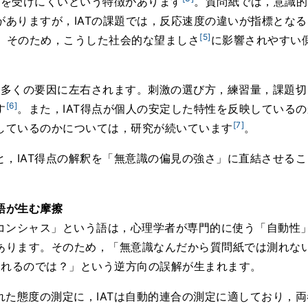
響を受けにくいという特徴があります
。質問紙では，意識的
がありますが，IATの課題では，反応速度の違いが指標とな
[5]
。そのため，こうした社会的な望ましさ
に影響されやすい
間は多くの要因に左右されます。刺激の選び方，練習量，課題
[6]
す
。また，IAT得点が個人の安定した特性を反映している
[7]
しているのかについては，研究が続いています
。
と，IAT得点の解釈を「無意識の偏見の強さ」に直結させる
語が生む摩擦
コンシャス」という語は，心理学者が専門的に使う「自動性
あります。そのため，「無意識なんだから質問紙では測れな
が測れるのでは？」という逆方向の誤解が生まれます。
れた態度の測定に，IATは自動的連合の測定に適しており，