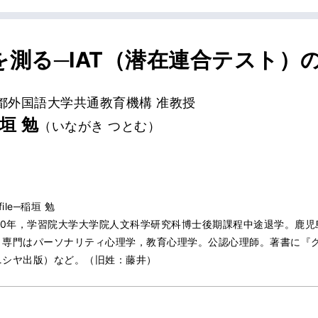
測る─IAT（潜在連合テスト）
都外国語大学共通教育機構 准教授
垣 勉
（いながき つとむ）
file─稲垣 勉
010年，学習院大学大学院人文科学研究科博士後期課程中途退学。鹿児
。専門はパーソナリティ心理学，教育心理学。公認心理師。著書に『
ニシヤ出版）など。（旧姓：藤井）