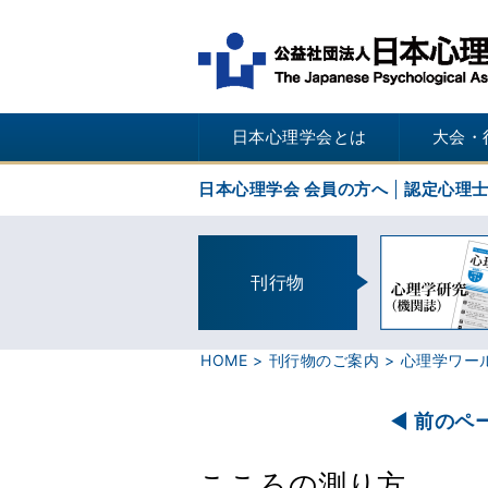
日本心理学会とは
大会・
日本心理学会 会員の方へ
認定心理
刊行物
HOME
刊行物のご案内
心理学ワー
前のペ
こころの測り方