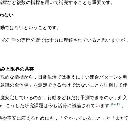
指標など複数の指標を用いて補完することも重要です。
わない
行動ではないということです。
，心理学の専門分野では十分に理解されていると思いますが
強みと限界の共存
う客観的な指標から，日常生活では捉えにくい連合パターンを
「無意識の全体像」を測定できるわけではないことを理解して
の程度安定しているのか，行動をどれだけ予測できるのか，介
[9～11]
か─こうした研究課題は今も活発に議論されています
。
待や不安に応えるためにも，「分かっていること」と「まだ