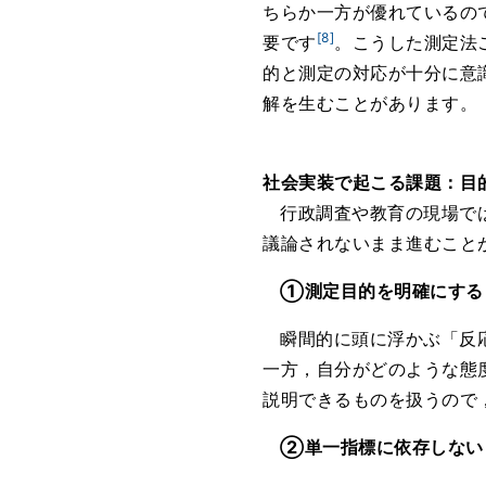
ちらか一方が優れているの
[8]
要です
。こうした測定法
的と測定の対応が十分に意
解を生むことがあります。
社会実装で起こる課題：目
行政調査や教育の現場で
議論されないまま進むこと
①測定目的を明確にする
瞬間的に頭に浮かぶ「反
一方，自分がどのような態
説明できるものを扱うので
②単一指標に依存しない