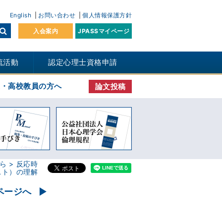
English
お問い合わせ
個人情報保護方針
入会案内
JPASSマイページ
流活動
認定心理士資格申請
生・高校教員の方へ
論文投稿
ら
反応時
スト）の理解
ページへ