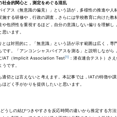
の社会的関心と，測定をめぐる混乱
バイアス（無意識の偏見）」という語が，多様性の推進や人
実施する研修や，行政の調査，さらには学校教育に向けた教
性や包摂性を重視するほど，自分の意識しない偏りを理解し
と思います。
りとは対照的に，「無意識」という語が示す範囲は広く，専
ちです。「アンコンシャスバイアスを測る」と説明しながら
[1]
plicit Association Test
：潜在連合テスト）さえ
ようです。
も適切とは言えないと考えます。本記事では，IATの特徴や
もほどく手がかりを提供したいと思います。
概念どうしの結びつきやすさを反応時間の違いから推定する方