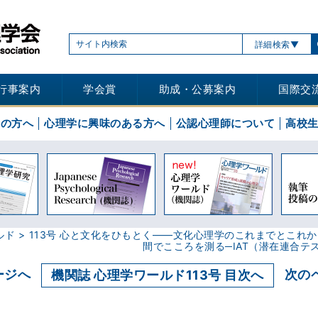
詳細検索
行事案内
学会賞
助成・公募案内
国際交
士の方へ
心理学に興味のある方へ
公認心理師について
高校
ルド
113号 心と文化をひもとく――文化心理学のこれまでとこれか
間でこころを測る─IAT（潜在連合テ
ージへ
次の
機関誌 心理学ワールド113号 目次へ