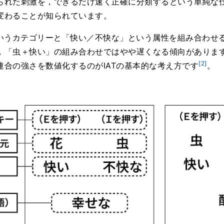
られた刺激を，できるだけ速く正確に分類するという単純な
変わることが知られています。
いうカテゴリーと「快い／不快な」という属性を組み合わせ
，「虫＋快い」の組み合わせではやや遅くなる傾向があります
[2]
連合の強さを数値化するのがIATの基本的な考え方です
。