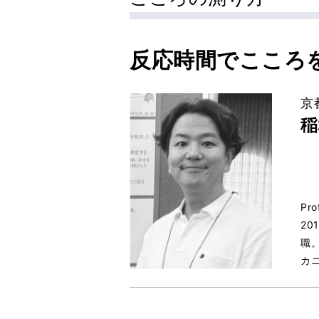
反応時間でこころを
京
稲
Pro
2
職
カ