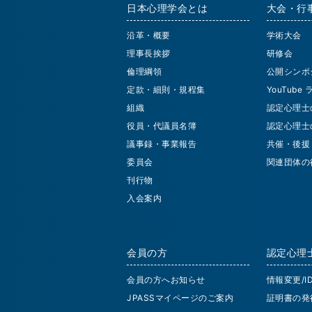
日本心理学会とは
大会・行
沿革・概要
学術大会
理事長挨拶
研修会
倫理綱領
公開シンポ
定款・細則・規程集
YouTube
組織
認定心理士
役員・代議員名簿
認定心理士
議事録・事業報告
共催・後援
委員会
関連団体の
刊行物
入会案内
会員の方
認定心理
会員の方へお知らせ
情報変更/
JPASSマイページのご案内
証明書の発