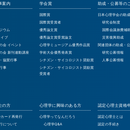
事案内
学会賞
助成・公募等の
国際賞
日本心理学会の助
国際賞受賞者
研究会制度
ジウム
優秀論文賞
国際会議旅費補
 ライブ
優秀論文賞受賞論文
災害復興助成
の会 イベント
心理学ミュージアム優秀作品賞
関連団体の助成・
の会 新刊連動講座
学術大会優秀発表賞
研究公募情報
・協賛行事
シチズン・サイコロジスト奨励賞
人事公募情報
行事
シチズン・サイコロジスト奨励賞
受賞者
士の方
心理学に興味のある方
認定心理士資格
IDカード再発行
心理学ってなんだろう
認定心理士とは
行について
心理学Q&A
認定の手続き