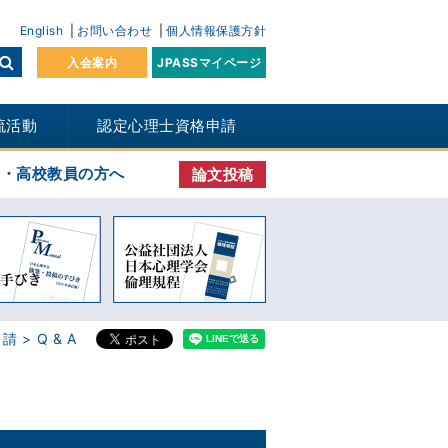
English
お問い合わせ
個人情報保護方針
入会案内
JPASSマイページ
流活動
認定心理士資格申請
生・高校教員の方へ
論文投稿
申請
Q & A