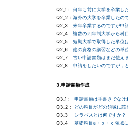
Q2_1：
何年も前に大学を卒業し
Q2_2：
海外の大学を卒業したの
Q2_3：
来年卒業するのですが申
Q2_4：
複数の四年制大学から科
Q2_5：
短期大学で取得した単位
Q2_6：
他の資格の講習などの単
Q2_7：
古い申請書類はまだ使え
Q2_8：
申請をしたいのですが，
3.申請書類作成
Q3_1：
申請書類は手書きでなけ
Q3_2：
どの科目がどの領域に該
Q3_3：
シラバスとは何ですか？
Q3_4：
基礎科目a・ｂ・ｃ領域