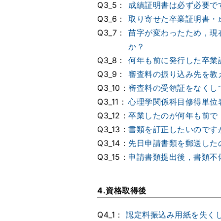
Q3_5：
成績証明書は必ず必要で
Q3_6：
取り寄せた卒業証明書・
Q3_7：
苗字が変わったため，現
か？
Q3_8：
何年も前に発行した卒業
Q3_9：
審査料の振り込み先を教
Q3_10：
審査料の受領証をなくし
Q3_11：
心理学関係科目修得単位
Q3_12：
卒業したのが何年も前で
Q3_13：
書類を訂正したいのです
Q3_14：
先日申請書類を郵送した
Q3_15：
申請書類提出後，書類不
4.資格取得後
Q4_1：
認定料振込み用紙を失く