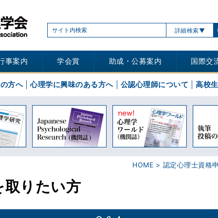
詳細検索
行事案内
学会賞
助成・公募案内
国際交
士の方へ
心理学に興味のある方へ
公認心理師について
高校
HOME
認定心理士資格
を取りたい方