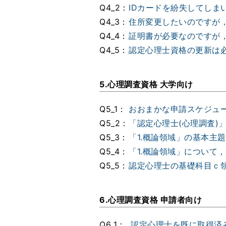
Q4_2：
IDカードを紛失してしま
Q4_3：
住所変更したいのですが
Q4_4：
証明書が必要なのですが
Q4_5：
認定心理士資格の更新は
5.心理調査資格 大学向け
Q5_1：
おおまかな申請スケジュ
Q5_2：
「認定心理士(心理調査)
Q5_3：
「1.概論領域」の基本主
Q5_4：
「1.概論領域」について
Q5_5：
認定心理士の基礎科目ｃ領
6.心理調査資格 申請者向け
Q6_1：
認定心理士を既に取得済