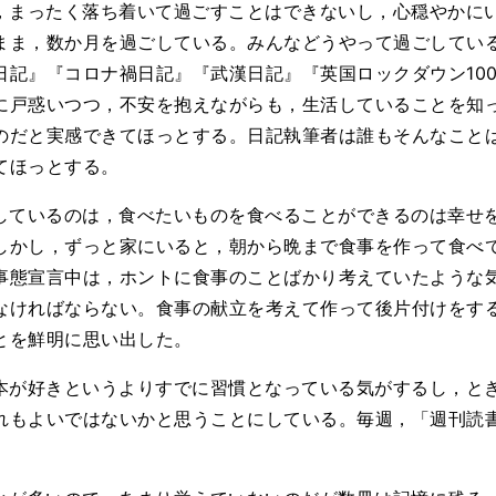
，まったく落ち着いて過ごすことはできないし，心穏やかに
まま，数か月を過ごしている。みんなどうやって過ごしてい
日記』『コロナ禍日記』『武漢日記』『英国ロックダウン10
に戸惑いつつ，不安を抱えながらも，生活していることを知
のだと実感できてほっとする。日記執筆者は誰もそんなこと
てほっとする。
しているのは，食べたいものを食べることができるのは幸せ
しかし，ずっと家にいると，朝から晩まで食事を作って食べ
事態宣言中は，ホントに食事のことばかり考えていたような
なければならない。食事の献立を考えて作って後片付けをす
とを鮮明に思い出した。
本が好きというよりすでに習慣となっている気がするし，と
れもよいではないかと思うことにしている。毎週，「週刊読