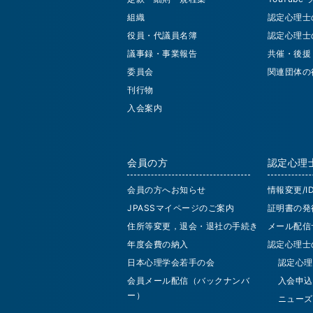
組織
認定心理士
役員・代議員名簿
認定心理士
議事録・事業報告
共催・後援
委員会
関連団体の
刊行物
入会案内
会員の方
認定心理
会員の方へお知らせ
情報変更/
JPASSマイページのご案内
証明書の発
住所等変更，退会・退社の手続き
メール配信
年度会費の納入
認定心理士
日本心理学会若手の会
認定心理
会員メール配信（バックナンバ
入会申込
ー）
ニューズ