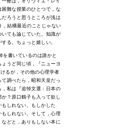
。一冊は，オリヴィエ・レイ
は困難な授業のひとつで，な
んだろうと思うところが浅は
り，結構最近のことじゃない
ついても論じていた。知識が
がする。ちょっと嬉しい。
悼を書いているのは誰かと
ちょうど同じ頃，『ニューヨ
つけるが，その他の心理学者
って調べたら，昭和天皇だっ
ら，私は『追悼文選：日本の
郎か？原口鶴子も入って欲し
かもしれない。もしかした
かもしれない。そして，心理
，などと，ありもしない本に