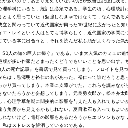
とが多いので，あまり覚えていないのだが数冊は記憶に残る
心理学科にいると，統計は必須である。学生の頃，心理統計
うとよく思っていた（勉強しなきゃではなくて，なんである
成立と関わっていて近代国家が興った19世紀に広がったと知
ィエ・レイという人はとても博学らしく，近代国家の学問に
じている本に出合うと，それを読んだ私も頭がよくなった気
：50人の知の巨人に捧ぐ』である。いま大人気のカミュの追
絶版が多い作家だとまったくどうでもいいことを思い出す。
00人の死亡記事』を書店で見て買ってしまう。フロイトを見
からは，黒澤明と裕仁の名があった。裕仁って誰だろうと思
っかり買ってしまう。本業に支障がでた。これらを読みなが
きないだろうかと妄想してしまう。元良勇次郎か，松本亦太
し，心理学草創期に間接的に影響を与えた人も入れてもよい
違う角度から見えるかもしれない。夏目漱石も入ってもよい
しれないけど，電灯の影響もあるだろうからエジソンもかな
，私はストレスを解消しているのである。