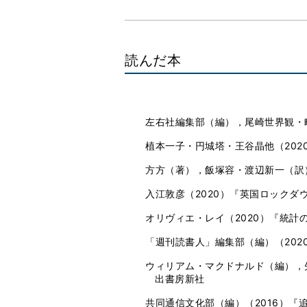
読んだ本
左右社編集部（編），尾崎世界観・
植本一子・円城塔・王谷晶他（202
方方（著），飯塚容・渡辺新一（訳）
入江敦彦（2020）『英国ロックダ
オリヴィエ・レイ（2020）『統計
「週刊読書人」編集部（編）（202
ウィリアム・マクドナルド（編），
出書房新社
共同通信文化部（編）（2016）『