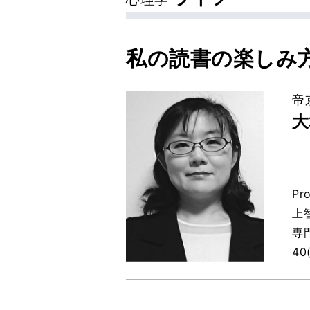
私の読書の楽しみ
帝
大
Pr
上
専
40