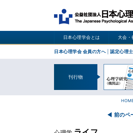
日本心理学会とは
大会・
日本心理学会 会員の方へ
認定心理
刊行物
HOM
前のペ
ライフ
心理学