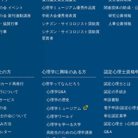
の会 イベント
心理学ミュージアム優秀作品賞
関連団体の助成・
の会 新刊連動講座
学術大会優秀発表賞
研究公募情報
・協賛行事
シチズン・サイコロジスト奨励賞
人事公募情報
行事
シチズン・サイコロジスト奨励賞
受賞者
士の方
心理学に興味のある方
認定心理士資格
IDカード再発行
心理学ってなんだろう
認定心理士とは
行について
心理学Q&A
認定の手続き
サービス
心理学の歴史
申請書類
の会
電子申請(認定心理士
心理学ミュージアム
士の会について
単位認定基準
心理学ワールド
み方法
認定心理士（心理
心理学を学べる大学
レター
Q&A
高校生のための心理学講座