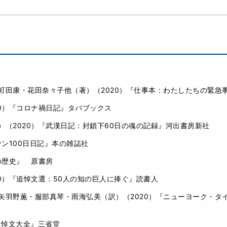
町田康・花田奈々子他（著）（2020）『仕事本：わたしたちの緊急
0）『コロナ禍日記』タバブックス
（2020）『武漢日記：封鎖下60日の魂の記録』河出書房新社
ウン100日日記』本の雑誌社
の歴史』 原書房
0）『追悼文選：50人の知の巨人に捧ぐ』読書人
矢羽野薫・服部真琴・雨海弘美（訳）（2020）『ニューヨーク・タイ
追悼文大全』三省堂