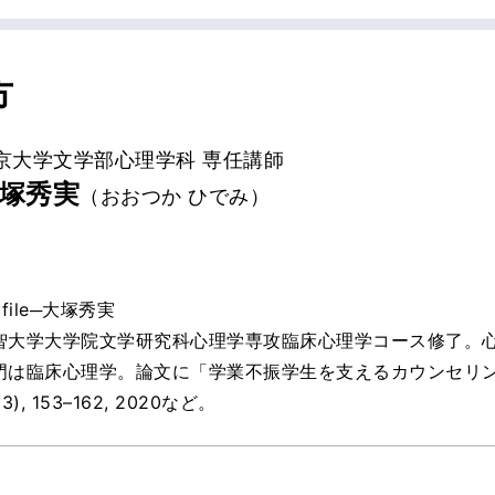
方
京大学文学部心理学科 専任講師
塚秀実
（おおつか ひでみ）
ofile─大塚秀実
智大学大学院文学研究科心理学専攻臨床心理学コース修了。心
門は臨床心理学。論文に「学業不振学生を支えるカウンセリン
(3), 153–162, 2020など。