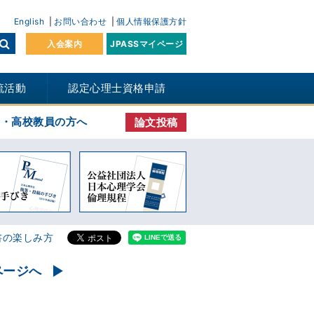
English
お問い合わせ
個人情報保護方針
入会案内
JPASSマイページ
流活動
認定心理士資格申請
生・高校教員の方へ
論文投稿
書の楽しみ方
ページへ