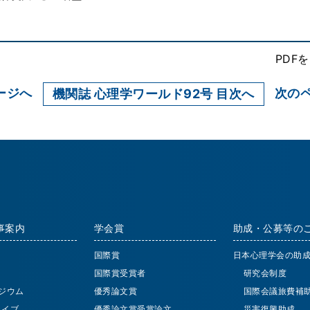
PDF
ージへ
次の
機関誌 心理学ワールド92号 目次へ
事案内
学会賞
助成・公募等の
国際賞
日本心理学会の助
国際賞受賞者
研究会制度
ジウム
優秀論文賞
国際会議旅費補
 ライブ
優秀論文賞受賞論文
災害復興助成