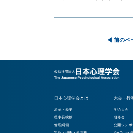
前のペ
日本心理学会とは
大会・行
沿革・概要
学術大会
理事長挨拶
研修会
倫理綱領
公開シンポ
定款・細則・規程集
YouTube