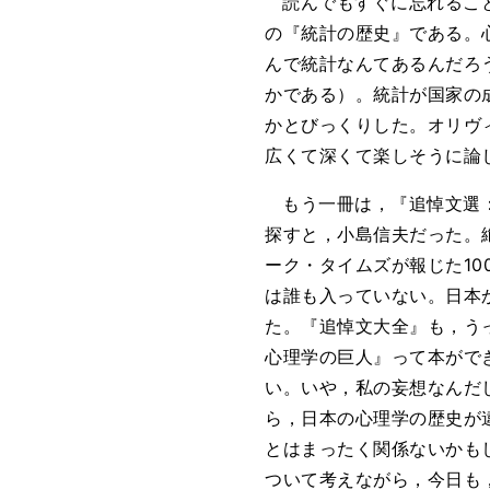
読んでもすぐに忘れるこ
の『統計の歴史』である。
んで統計なんてあるんだろ
かである）。統計が国家の
かとびっくりした。オリヴ
広くて深くて楽しそうに論
もう一冊は，『追悼文選
探すと，小島信夫だった。
ーク・タイムズが報じた1
は誰も入っていない。日本
た。『追悼文大全』も，う
心理学の巨人』って本がで
い。いや，私の妄想なんだ
ら，日本の心理学の歴史が
とはまったく関係ないかも
ついて考えながら，今日も