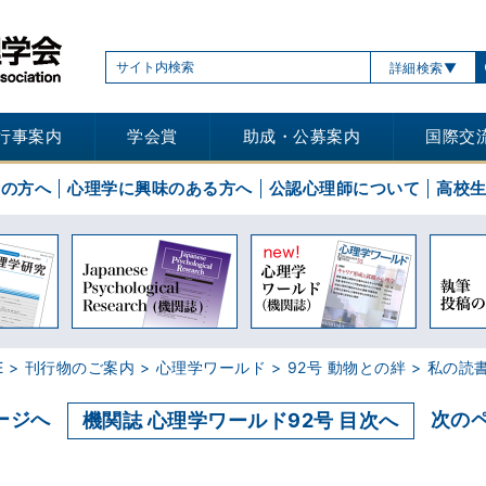
詳細検索
行事案内
学会賞
助成・公募案内
国際交
士の方へ
心理学に興味のある方へ
公認心理師について
高校
E
刊行物のご案内
心理学ワールド
92号 動物との絆
私の読
ージへ
次の
機関誌 心理学ワールド92号 目次へ