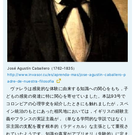
José Agustín Caballero（1762–1835）
http://www.invasor.cu/es/aprenda-mas/jose-agustin-caballero-p
adre-de-nuestra-filosofia
ヴァレラは感覚的な体験に由来する知識への関心をもち，子
どもの感覚の発達に特に関心を寄せていました。本誌93号で
コロンビアの心理学史を紹介したときにも触れましたが，スペ
イン統治のもとにあった植民地においては，イギリスの経験主
義やフランスの実証主義が，（単なる学問的な学説ではなく）
宗主国の支配を覆す根本的（ラディカル）な主張として重視さ
れていたようです。知識や真実がアプリオリ（先験的）に定ま