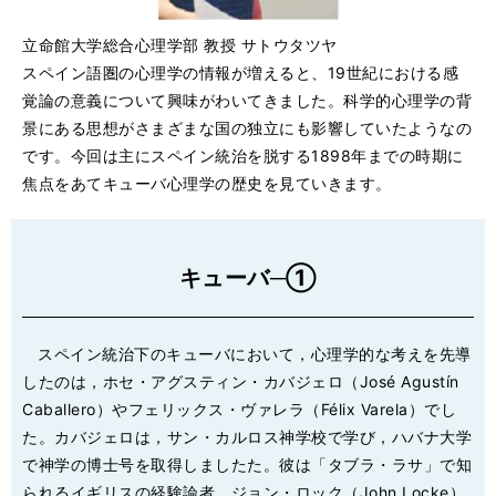
立命館大学総合心理学部 教授 サトウタツヤ
スペイン語圏の心理学の情報が増えると、19世紀における感
覚論の意義について興味がわいてきました。科学的心理学の背
景にある思想がさまざまな国の独立にも影響していたようなの
です。今回は主にスペイン統治を脱する1898年までの時期に
焦点をあてキューバ心理学の歴史を見ていきます。
キューバ─①
スペイン統治下のキューバにおいて，心理学的な考えを先導
したのは，ホセ・アグスティン・カバジェロ（José Agustín
Caballero）やフェリックス・ヴァレラ（Félix Varela）でし
た。カバジェロは，サン・カルロス神学校で学び，ハバナ大学
で神学の博士号を取得しましたた。彼は「タブラ・ラサ」で知
られるイギリスの経験論者，ジョン・ロック（John Locke）