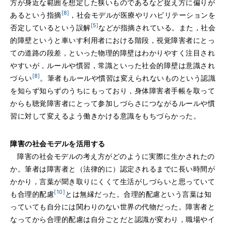
方が身近な範囲を想定した狭いものであるなど捉え方に偏りが
[8]
あるという指摘
，社会モデルが医療やリハビリテーションを
[5]
否定しているという誤解
などが指摘されている。また，社会
的障壁というと車いす利用者における階段，視覚障害者にとっ
ての道路の段差，といった物理的障壁はわかりやすく注目され
やすいが，ルールや慣習，常識といった社会的障壁は意識され
[8]
づらい
。筆者もルールや慣習は変えられないものという認識
を知らず知らずのうちにもっており，身体障害者手帳を取って
からも聴覚障害者にとって参加しづらさにつながるルールや慣
習に対して変えるよう働きかける意識をもちづらかった。
障害の社会モデルを活用する
障害の社会モデルの考え方がどのように実際に生かされたの
か。筆者は障害者と（法律的に）認定されるまでに長い時間が
かかり，言葉が聞き取りにくくて生活がしづらいと思っていて
[10]
も合理的配慮
とは無縁だった。合理的配慮という言葉は知
っていても自分には関わりのない世界の代物だった。障害者と
なってから合理的配慮は自分ごとだと認識が変わり，職場やイ