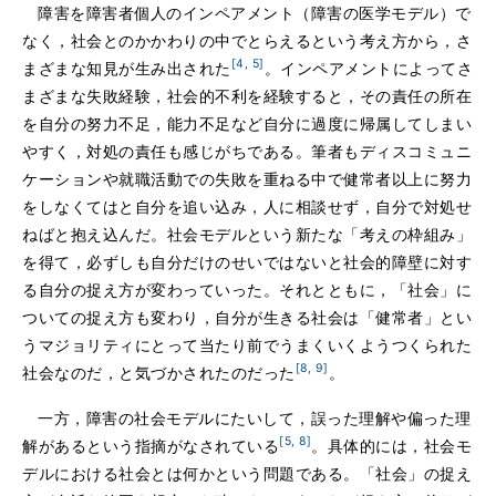
障害を障害者個人のインペアメント（障害の医学モデル）で
なく，社会とのかかわりの中でとらえるという考え方から，さ
[4, 5]
まざまな知見が生み出された
。インペアメントによってさ
まざまな失敗経験，社会的不利を経験すると，その責任の所在
を自分の努力不足，能力不足など自分に過度に帰属してしまい
やすく，対処の責任も感じがちである。筆者もディスコミュニ
ケーションや就職活動での失敗を重ねる中で健常者以上に努力
をしなくてはと自分を追い込み，人に相談せず，自分で対処せ
ねばと抱え込んだ。社会モデルという新たな「考えの枠組み」
を得て，必ずしも自分だけのせいではないと社会的障壁に対す
る自分の捉え方が変わっていった。それとともに，「社会」に
ついての捉え方も変わり，自分が生きる社会は「健常者」とい
うマジョリティにとって当たり前でうまくいくようつくられた
[8, 9]
社会なのだ，と気づかされたのだった
。
一方，障害の社会モデルにたいして，誤った理解や偏った理
[5, 8]
解があるという指摘がなされている
。具体的には，社会モ
デルにおける社会とは何かという問題である。「社会」の捉え