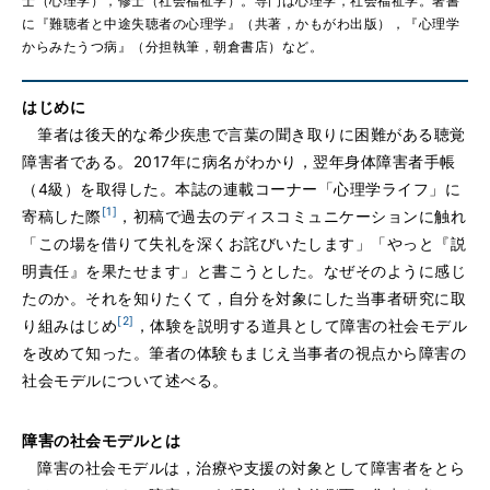
士（心理学），修士（社会福祉学）。専門は心理学，社会福祉学。著書
に『難聴者と中途失聴者の心理学』（共著，かもがわ出版），『心理学
からみたうつ病』（分担執筆，朝倉書店）など。
はじめに
筆者は後天的な希少疾患で言葉の聞き取りに困難がある聴覚
障害者である。2017年に病名がわかり，翌年身体障害者手帳
（4級）を取得した。本誌の連載コーナー「心理学ライフ」に
[1]
寄稿した際
，初稿で過去のディスコミュニケーションに触れ
「この場を借りて失礼を深くお詫びいたします」「やっと『説
明責任』を果たせます」と書こうとした。なぜそのように感じ
たのか。それを知りたくて，自分を対象にした当事者研究に取
[2]
り組みはじめ
，体験を説明する道具として障害の社会モデル
を改めて知った。筆者の体験もまじえ当事者の視点から障害の
社会モデルについて述べる。
障害の社会モデルとは
障害の社会モデルは，治療や支援の対象として障害者をとら