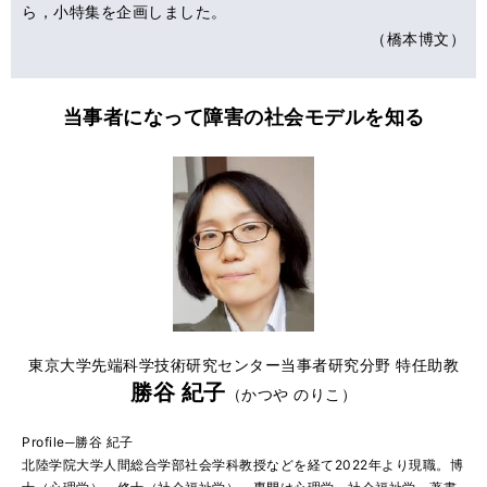
ら，小特集を企画しました。
（橋本博文）
当事者になって障害の社会モデルを知る
東京大学先端科学技術研究センター当事者研究分野 特任助教
勝谷 紀子
（かつや のりこ）
Profile─勝谷 紀子
北陸学院大学人間総合学部社会学科教授などを経て2022年より現職。博