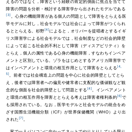
えるのではなく，障害という経験の肯定的側面に焦点を当てて
障害の問題を分析・検討する障害学から出されたモデルである
[3]
。心身の機能障害がある個人の問題として障害をとらえる医
学モデルに対し，社会モデルでは社会によって障害がつくられ
[4]
るととらえる。杉野
によると，オリバーを提唱者とするイギ
リス障害学による社会モデルでは，社会制度などの社会的障壁
によって起こる社会的不利として障害（ディスアビリティ）を
とらえ，個人の属性である心身の機能障害，すなわちインペア
メントと区別している。ゾラをはじめとするアメリカ障害学で
[4,
はインペアメントと環境の相互作用として障害をとらえる
5]
。前者では社会構造上の問題を中心に社会的障壁としてとら
え，後者では障害者への偏見や健常者に支配的な価値観など観
[4]
念的な側面を社会的障壁として問題とする
。インペアメント
[6]
と環境の相互作用を障害ととらえる考えは障害者権利条約
で
も採用されている。なお，医学モデルと社会モデルの統合をめ
ざす国際生活機能分類（ICF）が世界保健機関（WHO）より出
[7]
された
。
家で一人パソコンに向かってネットでやりとりしている限り