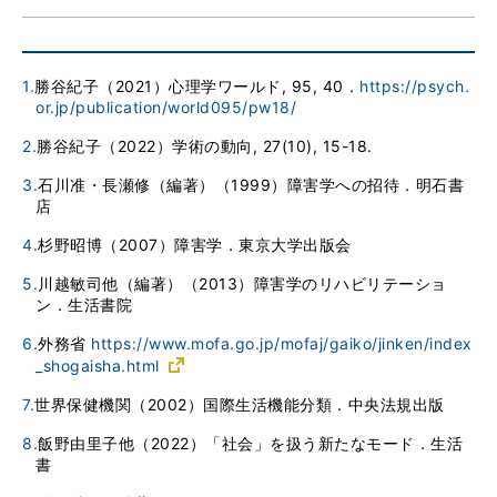
1.
勝谷紀子（2021）心理学ワールド, 95, 40．
https://psych.
or.jp/publication/world095/pw18/
2.
勝谷紀子（2022）学術の動向, 27(10), 15-18.
3.
石川准・長瀬修（編著）（1999）障害学への招待．明石書
店
4.
杉野昭博（2007）障害学．東京大学出版会
5.
川越敏司他（編著）（2013）障害学のリハビリテーショ
ン．生活書院
6.
外務省
https://www.mofa.go.jp/mofaj/gaiko/jinken/index
_shogaisha.html
7.
世界保健機関（2002）国際生活機能分類．中央法規出版
8.
飯野由里子他（2022）「社会」を扱う新たなモード．生活
書