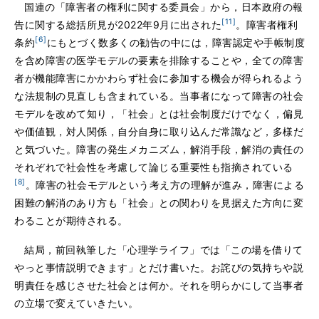
国連の「障害者の権利に関する委員会」から，日本政府の報
[11]
告に関する総括所見が2022年9月に出された
。障害者権利
[6]
条約
にもとづく数多くの勧告の中には，障害認定や手帳制度
を含め障害の医学モデルの要素を排除することや，全ての障害
者が機能障害にかかわらず社会に参加する機会が得られるよう
な法規制の見直しも含まれている。当事者になって障害の社会
モデルを改めて知り，「社会」とは社会制度だけでなく，偏見
や価値観，対人関係，自分自身に取り込んだ常識など，多様だ
と気づいた。障害の発生メカニズム，解消手段，解消の責任の
それぞれで社会性を考慮して論じる重要性も指摘されている
[8]
。障害の社会モデルという考え方の理解が進み，障害による
困難の解消のあり方も「社会」との関わりを見据えた方向に変
わることが期待される。
結局，前回執筆した「心理学ライフ」では「この場を借りて
やっと事情説明できます」とだけ書いた。お詫びの気持ちや説
明責任を感じさせた社会とは何か。それを明らかにして当事者
の立場で変えていきたい。