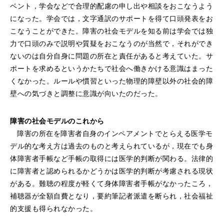
ベント，学会などで合理的配慮の申し出や相談をおこなうよう
になった。学会では，文字通訳のサポートを得て口頭発表をお
こなうことができた。障害の社会モデルを知る前は学会では独
力で口頭のみで説明や質疑をおこなうのが当然で，それができ
ないのは自分自身に問題の所在と責任があると考えていた。サ
ポートを求めるというかたちで社会へ働きかける意識はまった
くなかった。ルールや慣習といった物理的障壁以外の社会的障
壁への気づきと調整に意識が向いたのだった。
障害の社会モデルのこれから
障害の所在を障害者自身のインペアメントでとらえる医学モ
デル的な考え方は過去のものと考えられているが，現在でも身
体障害者手帳など手帳の取得には医学的判断が関わる。法律的
に障害者と認められるかどうかは医学的判断が考慮される現状
がある。難聴の程度が軽くて身体障害者手帳がなかったころ，
補聴器が全額自費となり，要約筆記者派遣を断られ，社会福祉
的支援も得られなかった。