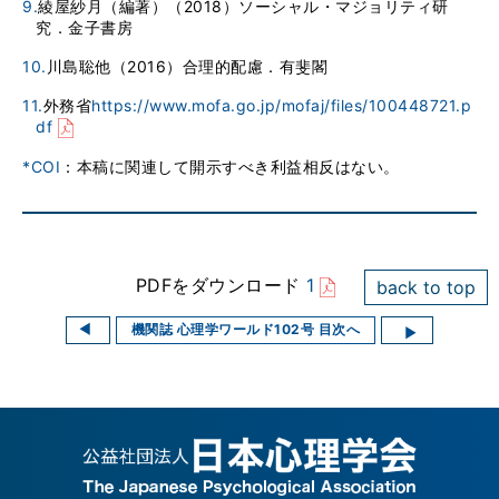
9.
綾屋紗月（編著）（2018）ソーシャル・マジョリティ研
究．金子書房
10.
川島聡他（2016）合理的配慮．有斐閣
11.
外務省
https://www.mofa.go.jp/mofaj/files/100448721.p
df
*COI
：本稿に関連して開示すべき利益相反はない。
PDFをダウンロード
1
back to top
機関誌 心理学ワールド102号 目次へ