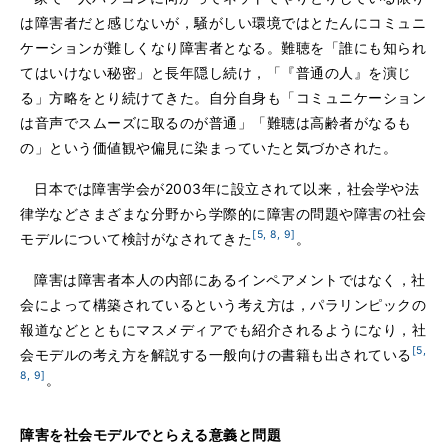
は障害者だと感じないが，騒がしい環境ではとたんにコミュニ
ケーションが難しくなり障害者となる。難聴を「誰にも知られ
てはいけない秘密」と長年隠し続け，「『普通の人』を演じ
る」方略をとり続けてきた。自分自身も「コミュニケーション
は音声でスムーズに取るのが普通」「難聴は高齢者がなるも
の」という価値観や偏見に染まっていたと気づかされた。
日本では障害学会が2003年に設立されて以来，社会学や法
律学などさまざまな分野から学際的に障害の問題や障害の社会
[5, 8, 9]
モデルについて検討がなされてきた
。
障害は障害者本人の内部にあるインペアメントではなく，社
会によって構築されているという考え方は，パラリンピックの
報道などとともにマスメディアでも紹介されるようになり，社
[5,
会モデルの考え方を解説する一般向けの書籍も出されている
8, 9]
。
障害を社会モデルでとらえる意義と問題