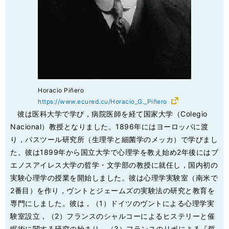
Horacio Piñero
https://www.ecured.cu/Horacio_G._Piñero
彼は医科大学で学び，病院医師を経て国家大学（Colegio
Nacional）教授となりました。1896年にはヨーロッパに渡
り，パスツール研究所（生理学と細菌学のメッカ）で学びまし
た。彼は1899年から国立大学で心理学を教え始め2年後にはブ
エノスアイレス大学の哲学・文学部の教授に就任し，国内初の
実験心理学の授業を開始しました。彼は心理学実験室（南米で
2番目）を作り，ヴントとジェームズの実験法の研究と教育を
専門にしました。彼は，（1）ドイツのヴントによる心理学実
験室設立，（2）フランスのシャルコーによるヒステリーと催
眠術に関する研究の始まり，（3）フランスのリボによる『哲