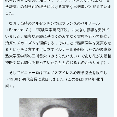
学雑誌』の創刊が心理学における重要な出来事だと捉えていま
した。
なお，当時のアルゼンチンではフランスのベルナール
（Bernard, C.）『実験医学研究序説』に大きな影響を受けて
いました。観察や経験に基づくのみでなく実験を行って疾病と
治療のメカニズムを理解する，そのことで臨床医学を充実させ
るという考え方です（日本でベルナールを翻訳したのが慶應義
塾大学医学部の三浦岱栄（みうらたいえい）であり彼が力動精
神医学にも関心を持っていたことと通じるものがあります）。
そしてピニェーロはブエノスアイレス心理学協会を設立し
（1908）初代会長に就任しました（この会は1914年頃消
滅）。