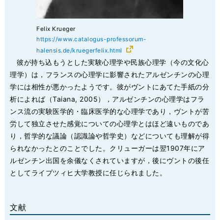
Felix Krueger
https://www.catalogus-professorum-
halensis.de/kruegerfelix.html
彼が持ち込もうとした実験心理学や民族心理学（今の文化心
理学）は，フランスの心理学に影響されたアルゼンチンの心理
学には相性が悪かったようです。彼がヴントにあてた手紙の分
析によれば（Taiana, 2005），アルゼンチンの心理学はフラ
ンス流の実験医学的・臨床医学的な心理学であり，ヴントが苦
労して独立させた感覚についての心理学とはほど遠いものであ
り，哲学的な議論（認識論や哲学史）などについても理解が得
られなかったとのことでした。クリューガーは翌1907年にア
ルゼンチン出国を余儀なくされていますが，後にヴントの後任
としてライプツィヒ大学教授に任じられました。
文献