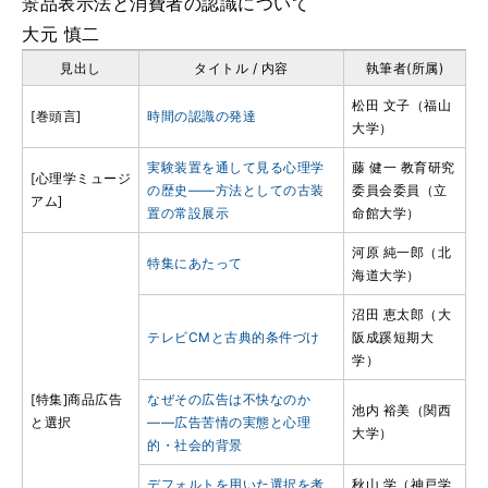
景品表示法と消費者の認識について
大元 慎二
見出し
タイトル / 内容
執筆者(所属)
松田 文子（福山
[巻頭言]
時間の認識の発達
大学）
実験装置を通して見る心理学
藤 健一 教育研究
[心理学ミュージ
の歴史――方法としての古装
委員会委員（立
アム]
置の常設展示
命館大学）
河原 純一郎（北
特集にあたって
海道大学）
沼田 恵太郎（大
テレビCMと古典的条件づけ
阪成蹊短期大
学）
[特集]商品広告
なぜその広告は不快なのか
池内 裕美（関西
と選択
――広告苦情の実態と心理
大学）
的・社会的背景
デフォルトを用いた選択を考
秋山 学（神戸学