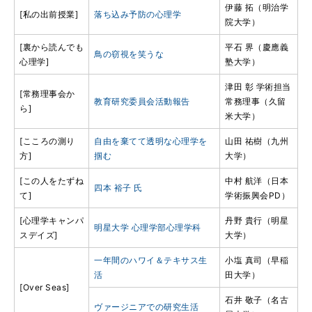
伊藤 拓（明治学
[私の出前授業]
落ち込み予防の心理学
院大学）
[裏から読んでも
平石 界（慶應義
鳥の窃視を笑うな
心理学]
塾大学）
津田 彰 学術担当
[常務理事会か
教育研究委員会活動報告
常務理事（久留
ら]
米大学）
[こころの測り
自由を棄てて透明な心理学を
山田 祐樹（九州
方]
掴む
大学）
[この人をたずね
中村 航洋（日本
四本 裕子 氏
て]
学術振興会PD）
[心理学キャンパ
丹野 貴行（明星
明星大学 心理学部心理学科
スデイズ]
大学）
一年間のハワイ＆テキサス生
小塩 真司（早稲
活
田大学）
[Over Seas]
石井 敬子（名古
ヴァージニアでの研究生活