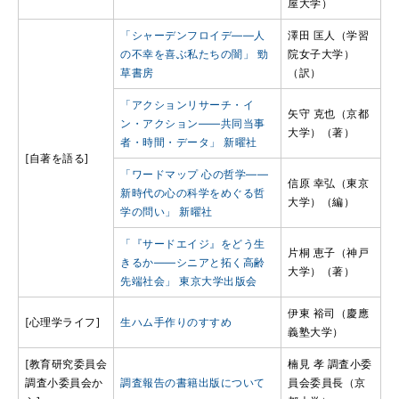
屋大学）
「シャーデンフロイデ――人
澤田 匡人（学習
の不幸を喜ぶ私たちの闇」 勁
院女子大学）
草書房
（訳）
「アクションリサーチ・イ
矢守 克也（京都
ン・アクション――共同当事
大学）（著）
者・時間・データ」 新曜社
[自著を語る]
「ワードマップ 心の哲学――
信原 幸弘（東京
新時代の心の科学をめぐる哲
大学）（編）
学の問い」 新曜社
「『サードエイジ』をどう生
片桐 恵子（神戸
きるか――シニアと拓く高齢
大学）（著）
先端社会」 東京大学出版会
伊東 裕司（慶應
[心理学ライフ]
生ハム手作りのすすめ
義塾大学）
[教育研究委員会
楠見 孝 調査小委
調査小委員会か
調査報告の書籍出版について
員会委員長（京