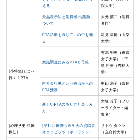
える
院大学）
景品表示法と消費者の認識に
大元 慎二（消費
ついて
者庁）
PTA活動を通じて世の中を知
尾見 康博（山梨
る
大学）
有馬 明恵（東京
女子大学）・下
意識調査にみるPTAと母親
島 裕美（杏林大
[小特集]どこへ
学）
行く？PTA
向社会行動という観点からの
中山 満子（奈良
PTA活動
女子大学）
大塚 玲子（フリ
新しいPTAのあり方と楽しみ
ーライター・編
方
集者）
[心理学史 諸国
[第1回] 国際心理学会の提唱者
サトウ タツヤ
探訪]
オコロビッツ（ポーランド）
（立命館大学）