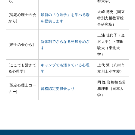
ら]
都大学）
大崎 博史（国立
[認定心理士の会
最新の「心理学」を学べる場
特別支援教育総
から]
を提供します
合研究所）
三浦 佳代子（金
新体制でさらなる発展をめざ
沢大学）・前田
[若手の会から]
す
駿太（東北大
学）
[ここでも活きて
キャンプでも活きている心理
上代 繁（八街市
る心理学]
学
立川上小学校）
岡 隆 資格担当常
[認定心理士コー
資格認定委員会より
務理事（日本大
ナー]
学）